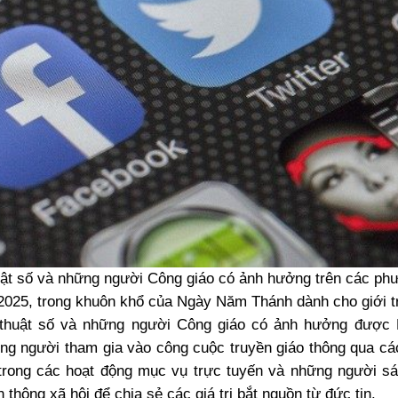
ật số và những người Công giáo có ảnh hưởng trên các phư
7/2025, trong khuôn khổ của Ngày Năm Thánh dành cho giới t
thuật số và những người Công giáo có ảnh hưởng được 
g người tham gia vào công cuộc truyền giáo thông qua cá
trong các hoạt động mục vụ trực tuyến và những người sá
hông xã hội để chia sẻ các giá trị bắt nguồn từ đức tin.