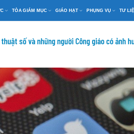
ỨC
TÒA GIÁM MỤC
GIÁO HẠT
PHỤNG VỤ
TƯ LI
thuật số và những người Công giáo có ảnh h