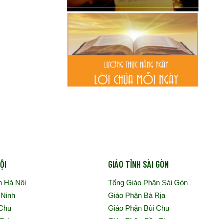
ỘI
GIÁO TỈNH SÀI GÒN
n Hà Nội
Tổng Giáo Phận Sài Gòn
 Ninh
Giáo Phận Bà Rịa
 Chu
Giáo Phận Bùi Chu