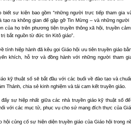
o biết sự kiện bao gồm “những người trực tiếp tham gia 
và tạo ra không gian để gặp gỡ Tin Mừng – và những người
n của họ trên phương tiện truyền thông xã hội, truyền cả
rị bắt nguồn từ đức tin Kitô giáo”.
tính hiệp hành đã kêu gọi Giáo hội ưu tiên truyền giáo bằn
uyến khích, hỗ trợ và đồng hành với những người tham gi
 kỹ thuật số sẽ bắt đầu với các buổi về đào tạo và chuẩn
ăm Thánh, chia sẻ kinh nghiệm và tái cam kết truyền giáo.
đẩy sự hiệp nhất giữa các nhà truyền giáo kỹ thuật số để
nối với các mục tử, phục vụ cho sứ mạng đích thực của Giáo
 hội củng cố sự hiện diện truyền giáo của Giáo hội trong n