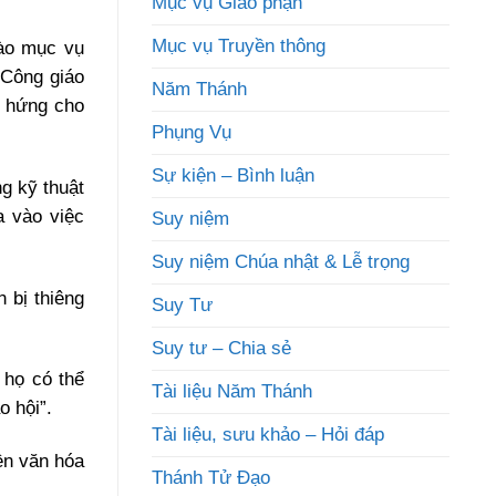
Mục vụ Giáo phận
Mục vụ Truyền thông
vào mục vụ
 Công giáo
Năm Thánh
m hứng cho
Phụng Vụ
Sự kiện – Bình luận
g kỹ thuật
a vào việc
Suy niệm
Suy niệm Chúa nhật & Lễ trọng
 bị thiêng
Suy Tư
Suy tư – Chia sẻ
 họ có thể
Tài liệu Năm Thánh
 hội”.
Tài liệu, sưu khảo – Hỏi đáp
ền văn hóa
Thánh Tử Đạo