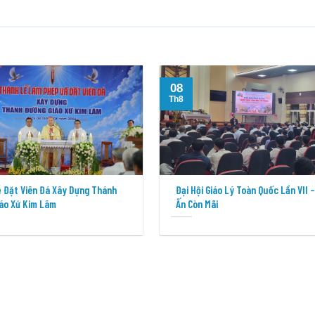
08
Th8
 Đặt Viên Đá Xây Dựng Thánh
Đại Hội Giáo Lý Toàn Quốc Lần VII 
áo Xứ Kim Lâm
Ấn Còn Mãi