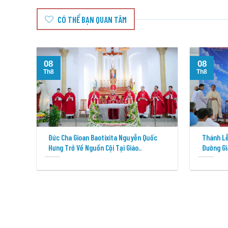
CÓ THỂ BẠN QUAN TÂM
08
08
Th8
Th8
Đức Cha Gioan Baotixita Nguyễn Quốc
Thánh Lễ
Hưng Trở Về Nguồn Cội Tại Giáo..
Đường Gi