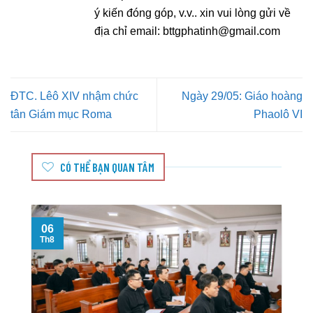
ý kiến đóng góp, v.v.. xin vui lòng gửi về
địa chỉ email:
bttgphatinh@gmail.com
ĐTC. Lêô XIV nhậm chức
Ngày 29/05: Giáo hoàng
tân Giám mục Roma
Phaolô VI
CÓ THỂ BẠN QUAN TÂM
06
Th8
T