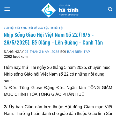
Skip
to
content
GIÁO HỘI VIỆT NAM
,
THỜI SỰ GIÁO HỘI
,
TIN NỔI BẬT
Nhịp Sống Giáo Hội Việt Nam Số 22 (19/5 –
26/5/2025): Bế Giảng – Lên Đường – Canh Tân
ĐĂNG NGÀY
27 THÁNG NĂM, 2025
BỞI
BAN BIÊN TẬP
2262 lượt xem
Hôm nay, thứ Hai ngày 26 tháng 5 năm 2025, chuyên mục
Nhịp sống Giáo hội Việt Nam số 22 có những nội dung
sau:
1/ Đức Tổng Giuse Đặng Đức Ngân làm TỔNG GIÁM
MỤC CHÍNH TÒA TỔNG GIÁO PHẬN HUẾ
2/ Ủy ban Giáo dân trực thuộc Hội đồng Giám mục Việt
Nam: Thường huấn dành cho giáo dân thuộc Giáo tỉnh Sài