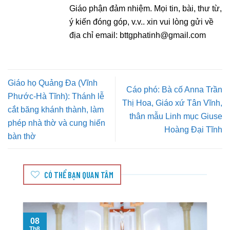
Giáo phận đảm nhiệm. Mọi tin, bài, thư từ,
ý kiến đóng góp, v.v.. xin vui lòng gửi về
địa chỉ email:
bttgphatinh@gmail.com
Giáo họ Quảng Đa (Vĩnh
Cáo phó: Bà cố Anna Trần
Phước-Hà Tĩnh): Thánh lễ
Thị Hoa, Giáo xứ Tân Vĩnh,
cắt băng khánh thành, làm
thân mẫu Linh mục Giuse
phép nhà thờ và cung hiến
Hoàng Đại Tĩnh
bàn thờ
CÓ THỂ BẠN QUAN TÂM
08
T
Th8