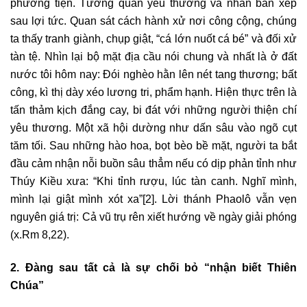
phương tiện. Tương quan yêu thương và nhân bản xếp
sau lợi tức. Quan sát cách hành xử nơi công cộng, chúng
ta thấy tranh giành, chụp giật, “cá lớn nuốt cá bé” và đối xử
tàn tệ. Nhìn lại bộ mặt địa cầu nói chung và nhất là ở đất
nước tôi hôm nay: Đói nghèo hằn lên nét tang thương; bất
công, kì thị dày xéo lương tri, phẩm hạnh. Hiện thực trên là
tấn thảm kịch đắng cay, bi đát với những người thiện chí
yêu thương. Một xã hội dường như dấn sâu vào ngõ cụt
tăm tối. Sau những hào hoa, bọt bèo bề mặt, người ta bắt
đầu cảm nhận nỗi buồn sâu thẳm nếu có dịp phản tỉnh như
Thúy Kiều xưa: “Khi tỉnh rượu, lúc tàn canh. Nghĩ mình,
mình lại giật mình xót xa”
[2]
. Lời thánh Phaolô vẫn vẹn
nguyên giá trị: Cả vũ trụ rên xiết hướng về ngày giải phóng
(x.Rm 8,22).
2. Đàng sau tất cả là sự chối bỏ “nhận biết Thiên
Chúa”