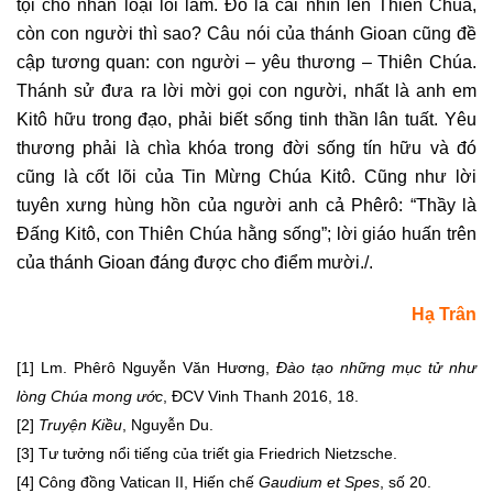
tội cho nhân loại lỗi lầm. Đó là cái nhìn lên Thiên Chúa,
còn con người thì sao? Câu nói của thánh Gioan cũng đề
cập tương quan: con người – yêu thương – Thiên Chúa.
Thánh sử đưa ra lời mời gọi con người, nhất là anh em
Kitô hữu trong đạo, phải biết sống tinh thần lân tuất. Yêu
thương phải là chìa khóa trong đời sống tín hữu và đó
cũng là cốt lõi của Tin Mừng Chúa Kitô. Cũng như lời
tuyên xưng hùng hồn của người anh cả Phêrô: “Thầy là
Đấng Kitô, con Thiên Chúa hằng sống”; lời giáo huấn trên
của thánh Gioan đáng được cho điểm mười./.
Hạ Trân
[1]
Lm. Phêrô Nguyễn Văn Hương,
Đào tạo những mục tử như
lòng Chúa mong ước
, ĐCV Vinh Thanh 2016, 18.
[2]
Truyện Kiều
, Nguyễn Du.
[3]
Tư tưởng nổi tiếng của triết gia Friedrich Nietzsche.
[4]
Công đồng Vatican II, Hiến chế
Gaudium et Spes
, số 20.