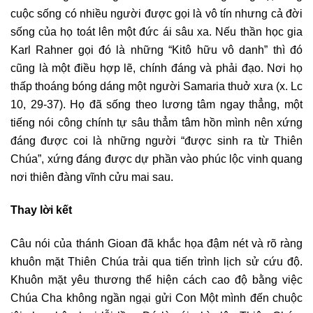
cuộc sống có nhiều người được gọi là vô tín nhưng cả đời
sống của họ toát lên một đức ái sâu xa. Nếu thần học gia
Karl Rahner gọi đó là những “Kitô hữu vô danh” thì đó
cũng là một điều hợp lẽ, chính đáng và phải đạo. Nơi họ
thấp thoáng bóng dáng một người Samaria thuở xưa (x. Lc
10, 29-37). Họ đã sống theo lương tâm ngay thẳng, một
tiếng nói công chính tự sâu thẳm tâm hồn mình nên xứng
đáng được coi là những người “được sinh ra từ Thiên
Chúa”, xứng đáng được dự phần vào phúc lộc vinh quang
nơi thiên đàng vĩnh cửu mai sau.
Thay lời kết
Câu nói của thánh Gioan đã khắc họa đậm nét và rõ ràng
khuôn mặt Thiên Chúa trải qua tiến trình lịch sử cứu độ.
Khuôn mặt yêu thương thể hiện cách cao độ bằng việc
Chúa Cha không ngần ngại gửi Con Một mình đến chuộc