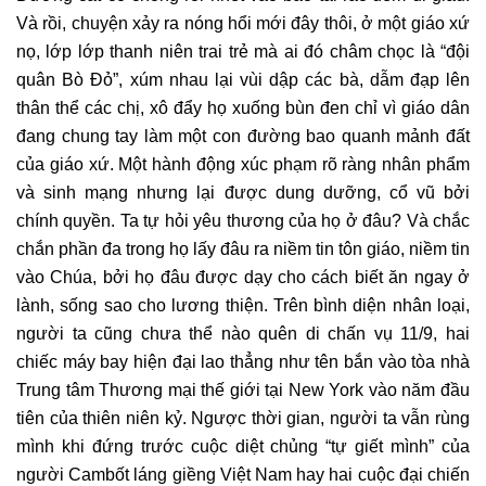
Và rồi, chuyện xảy ra nóng hổi mới đây thôi, ở một giáo xứ
nọ, lớp lớp thanh niên trai trẻ mà ai đó châm chọc là “đội
quân Bò Đỏ”, xúm nhau lại vùi dập các bà, dẫm đạp lên
thân thể các chị, xô đẩy họ xuống bùn đen chỉ vì giáo dân
đang chung tay làm một con đường bao quanh mảnh đất
của giáo xứ. Một hành động xúc phạm rõ ràng nhân phẩm
và sinh mạng nhưng lại được dung dưỡng, cổ vũ bởi
chính quyền. Ta tự hỏi yêu thương của họ ở đâu? Và chắc
chắn phần đa trong họ lấy đâu ra niềm tin tôn giáo, niềm tin
vào Chúa, bởi họ đâu được dạy cho cách biết ăn ngay ở
lành, sống sao cho lương thiện. Trên bình diện nhân loại,
người ta cũng chưa thể nào quên di chấn vụ 11/9, hai
chiếc máy bay hiện đại lao thẳng như tên bắn vào tòa nhà
Trung tâm Thương mại thế giới tại New York vào năm đầu
tiên của thiên niên kỷ. Ngược thời gian, người ta vẫn rùng
mình khi đứng trước cuộc diệt chủng “tự giết mình” của
người Cambốt láng giềng Việt Nam hay hai cuộc đại chiến