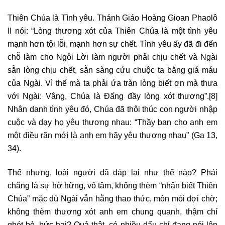
Thiên Chúa là Tình yêu. Thánh Giáo Hoàng Gioan Phaolô
II nói: “Lòng thương xót của Thiên Chúa là một tình yêu
mạnh hơn tội lỗi, mạnh hơn sự chết. Tình yêu ấy đã đi đến
chỗ làm cho Ngôi Lời làm người phải chịu chết và Ngài
sẵn lòng chịu chết, sẵn sàng cứu chuộc ta bằng giá máu
của Ngài. Vì thế mà ta phải ứa tràn lòng biết ơn mà thưa
với Ngài: Vâng, Chúa là Đấng đầy lòng xót thương”.
[8]
Nhân danh tình yêu đó, Chúa đã thôi thúc con người nhập
cuộc và dạy họ yêu thương nhau: “Thầy ban cho anh em
một điều răn mới là anh em hãy yêu thương nhau” (Ga 13,
34).
Thế nhưng, loài người đã đáp lại như thế nào? Phải
chăng là sự hờ hững, vô tâm, không thèm “nhận biết Thiên
Chúa” mặc dù Ngài vẫn hằng thao thức, mòn mỏi đợi chờ;
không thèm thương xót anh em chung quanh, thậm chí
ghét bỏ, bức hại? Quả thật, có nhiều dấu chỉ đang nói lên