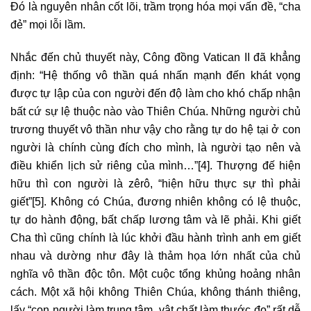
Đó là nguyên nhân cốt lõi, trầm trọng hóa mọi vấn đề, “cha
đẻ” mọi lỗi lầm.
Nhắc đến chủ thuyết này, Công đồng Vatican II đã khẳng
định: “Hệ thống vô thần quá nhấn mạnh đến khát vọng
được tự lập của con người đến độ làm cho khó chấp nhận
bất cứ sự lệ thuộc nào vào Thiên Chúa. Những người chủ
trương thuyết vô thần như vậy cho rằng tự do hệ tại ở con
người là chính cùng đích cho mình, là người tạo nên và
điều khiển lịch sử riêng của mình…”
[4]
. Thượng đế hiện
hữu thì con người là zêrô, “hiện hữu thực sự thì phải
giết”
[5]
. Không có Chúa, đương nhiên không có lệ thuộc,
tự do hành động, bất chấp lương tâm và lẽ phải. Khi giết
Cha thì cũng chính là lúc khởi đầu hành trình anh em giết
nhau và dường như đây là thảm họa lớn nhất của chủ
nghĩa vô thần độc tôn. Một cuộc tổng khủng hoảng nhân
cách. Một xã hội không Thiên Chúa, không thánh thiêng,
lấy “con người làm trung tâm, vật chất làm thước đo” rất dễ