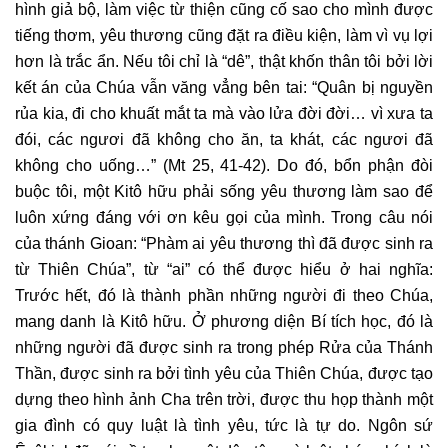
hình giả bộ, làm việc từ thiện cũng cố sao cho mình được
tiếng thơm, yêu thương cũng đặt ra điều kiện, làm vì vụ lợi
hơn là trắc ẩn. Nếu tôi chỉ là “dê”, thật khốn thân tôi bởi lời
kết án của Chúa vẫn văng vẳng bên tai: “Quân bị nguyền
rủa kia, đi cho khuất mắt ta mà vào lửa đời đời… vì xưa ta
đói, các ngươi đã không cho ăn, ta khát, các ngươi đã
không cho uống…” (Mt 25, 41-42). Do đó, bổn phận đòi
buộc tôi, một Kitô hữu phải sống yêu thương làm sao để
luôn xứng đáng với ơn kêu gọi của mình. Trong câu nói
của thánh Gioan: “Phàm ai yêu thương thì đã được sinh ra
từ Thiên Chúa”, từ “ai” có thể được hiểu ở hai nghĩa:
Trước hết, đó là thành phần những người đi theo Chúa,
mang danh là Kitô hữu. Ở phương diện Bí tích học, đó là
những người đã được sinh ra trong phép Rửa của Thánh
Thần, được sinh ra bởi tình yêu của Thiên Chúa, được tạo
dựng theo hình ảnh Cha trên trời, được thu họp thành một
gia đình có quy luật là tình yêu, tức là tự do. Ngôn sứ