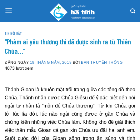
Skip
to
content
TIN NỔI BẬT
“Phàm ai yêu thương thì đã được sinh ra từ Thiên
Chúa…”
ĐĂNG NGÀY
19 THÁNG NĂM, 2019
BỞI
BAN TRUYỀN THÔNG
4873 lượt xem
Thánh Gioan là khuôn mặt trổi trang giữa các tông đồ theo
Chúa. Thánh nhân được Chúa Giêsu để ý đặc biệt đến nỗi
ngài tự nhận là “môn đệ Chúa thương”. Từ khi Chúa gọi
tới lúc lìa đời, lúc nào ngài cũng được ở gần Chúa và
chứng kiến những việc Chúa làm. Không khó để giải thích
việc thân mẫu Gioan cả gan xin Chúa ưu đãi hai anh em.
Suốt cuộc đời của Gioan sống trong ân sủng và tình