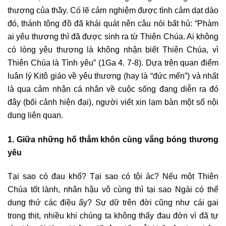
thương của thầy. Có lẽ cảm nghiệm được tình cảm dạt dào
đó, thánh tông đồ đã khái quát nên câu nói bất hủ: “Phàm
ai yêu thương thì đã được sinh ra từ Thiên Chúa. Ai không
có lòng yêu thương là không nhận biết Thiên Chúa, vì
Thiên Chúa là Tình yêu” (1Ga 4. 7-8). Dựa trên quan điểm
luân lý Kitô giáo về yêu thương (hay là “đức mến”) và nhất
là qua cảm nhận cá nhân về cuộc sống đang diễn ra đó
đây (bối cảnh hiện đại), người viết xin lạm bàn một số nội
dung liên quan.
1. Giữa những hố thẳm khôn cùng vắng bóng thương
yêu
Tại sao có đau khổ? Tại sao có tội ác? Nếu một Thiên
Chúa tốt lành, nhân hậu vô cùng thì tại sao Ngài có thể
dung thứ các điều ấy? Sự dữ trên đời cũng như cái gai
trong thịt, nhiều khi chúng ta không thấy đau đớn vì đã tự