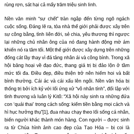
rùng rợn, sát hại cả mấy trăm triệu sinh linh.
Nền văn minh “sự chết” tràn ngập đến từng ngõ ngách
cuộc sống. Đáng lẽ ra, tòa nhà thế giới phải được xây trên
sự công bằng, tình liên đới, sẻ chia, yêu thương thì ngược
lại những chủ nhân ông của nó đang hành động mờ ám
khiến nó ra tăm tối. Một thế giới được xây dựng trên những
đống cát lầy thay vì đá tảng nhân ái và công bình. Trong xã
hội băng hoại về đạo đức, thang giá trị bị đảo lộn ở tầm
mức tối đa. Điều đẹp, điều thiện trở nên hiếm hoi và bất
bình thường. Cái ác và cái xấu lên ngôi. Nền văn hóa bị
thống trị bởi ích kỷ với lối ứng xử “vô nhân tính”, đối lập với
tình thương và luân lý Kitô: “Xã hội này sinh ra những đứa
con ‘quái thai’ trong cách sống: kiếm tiền bằng mọi cách và
hì hục hưởng thụ”
[1]
, đua nhau chạy theo lối sống cá nhân,
biến người khác thành món hàng. Con người – được sinh
ra từ Chúa hình ảnh cao đẹp của Tạo Hóa – bị coi là