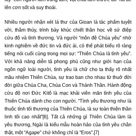
lên cơn sốt và suy thoái.
Nhiều người nhận xét lá thư của Gioan là tác phẩm tuyệt
vời, thâm thúy, trình bày khúc chiết thần học về sứ điệp
cứu độ và tình thương. Và người “môn đệ Chúa yêu” nhờ
kinh nghiệm về đức tin và đức ái, có thể phát biểu rõ ràng
tiếng nói cuối cùng trong mọi sự: “Thiên Chúa là tình yêu”.
Với khả năng diễn tả phong phú cũng như giới hạn của
ngôn ngữ loài người, tình yêu là chữ cho ta thấy rõ nhất
mầu nhiệm Thiên Chúa, sự trao ban cho nhau từ thuở đời
đời giữa Chúa Cha, Chúa Con và Thánh Thần. Hành động
cứu độ nơi Đức Kitô là mạc khải viên mãn tình yêu của
Thiên Chúa dành cho con người. “Tình yêu thương như là
thuộc tính tối thượng của Thiên Chúa, là sự toàn thiện thần
linh tối cao nhất”
[6]
. Tất cả những gì Thiên Chúa làm là
yêu thương, Ngài là kiểu mẫu hoàn hảo của tình yêu chân
thật, một “Agape” chứ không chỉ là “Eros”.
[7]