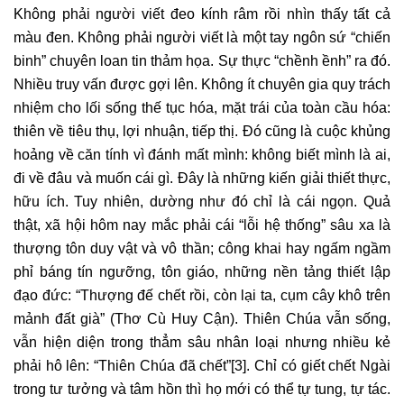
Không phải người viết đeo kính râm rồi nhìn thấy tất cả
màu đen. Không phải người viết là một tay ngôn sứ “chiến
binh” chuyên loan tin thảm họa. Sự thực “chềnh ềnh” ra đó.
Nhiều truy vấn được gợi lên. Không ít chuyên gia quy trách
nhiệm cho lối sống thế tục hóa, mặt trái của toàn cầu hóa:
thiên về tiêu thụ, lợi nhuận, tiếp thị. Đó cũng là cuộc khủng
hoảng về căn tính vì đánh mất mình: không biết mình là ai,
đi về đâu và muốn cái gì. Đây là những kiến giải thiết thực,
hữu ích. Tuy nhiên, dường như đó chỉ là cái ngọn. Quả
thật, xã hội hôm nay mắc phải cái “lỗi hệ thống” sâu xa là
thượng tôn duy vật và vô thần; công khai hay ngấm ngầm
phỉ báng tín ngưỡng, tôn giáo, những nền tảng thiết lập
đạo đức: “Thượng đế chết rồi, còn lại ta, cụm cây khô trên
mảnh đất già” (Thơ Cù Huy Cận). Thiên Chúa vẫn sống,
vẫn hiện diện trong thẳm sâu nhân loại nhưng nhiều kẻ
phải hô lên: “Thiên Chúa đã chết”
[3]
. Chỉ có giết chết Ngài
trong tư tưởng và tâm hồn thì họ mới có thể tự tung, tự tác.