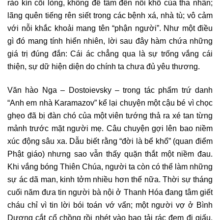
rào kín cõi lòng, không để tâm đến nỗi khổ của tha nhân;
lãng quên tiếng rên siết trong các bệnh xá, nhà tù; vô cảm
với nỗi khắc khoải mang tên “phận người”. Như một điều
gì đó mang tính hiển nhiên, lời sau đây hàm chứa những
giá trị đúng đắn: Cái ác chẳng qua là sự trống vắng cái
thiện, sự dữ hiện diện do chính ta chưa đủ yêu thương.
Văn hào Nga – Dostoievsky – trong tác phẩm trứ danh
“Anh em nhà Karamazov” kể lại chuyện một cậu bé vì chọc
ghẹo đã bị đàn chó của một viên tướng thả ra xé tan từng
mảnh trước mặt người mẹ. Câu chuyện gợi lên bao niềm
xúc động sâu xa. Dẫu biết rằng “đời là bể khổ” (quan điểm
Phật giáo) nhưng sao vẫn thấy quặn thắt một niềm đau.
Khi vắng bóng Thiên Chúa, người ta còn có thể làm những
sự ác dã man, kinh tởm nhiều hơn thế nữa. Thời sự tháng
cuối năm đưa tin người bà nội ở Thanh Hóa đang tâm giết
cháu chỉ vì tin lời bói toán vớ vẩn; một người vợ ở Bình
Dương cắt cổ chồng rồi nhét vào bao tải rác đem đi giấu.