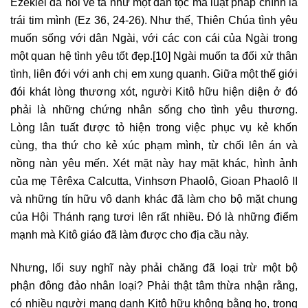
Êzêkiel đã nói về ta như một dân tộc mà luật pháp chính là
trái tim mình (Ez 36, 24-26). Như thế, Thiên Chúa tình yêu
muốn sống với dân Ngài, với các con cái của Ngài trong
một quan hệ tình yêu tốt đẹp.
[10]
Ngài muốn ta đối xử thân
tình, liên đới với anh chị em xung quanh. Giữa một thế giới
đói khát lòng thương xót, người Kitô hữu hiện diện ở đó
phải là những chứng nhân sống cho tình yêu thương.
Lòng lân tuất được tỏ hiện trong việc phục vụ kẻ khốn
cùng, tha thứ cho kẻ xúc phạm mình, từ chối lên án và
nồng nàn yêu mến. Xét mặt này hay mặt khác, hình ảnh
của mẹ Têrêxa Calcutta, Vinhsơn Phaolô, Gioan Phaolô II
và những tín hữu vô danh khác đã làm cho bộ mặt chung
của Hội Thánh rạng tươi lên rất nhiều. Đó là những điểm
mạnh mà Kitô giáo đã làm được cho địa cầu này.
Nhưng, lối suy nghĩ này phải chăng đã loại trừ một bộ
phận đông đảo nhân loại? Phải thật tâm thừa nhận rằng,
có nhiều người mang danh Kitô hữu không bằng họ, trong