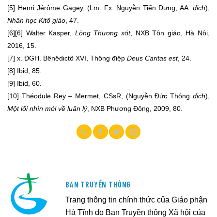
[5]
Henri Jérôme Gagey, (Lm. Fx. Nguyễn Tiến Dưng, AA.
dịch
),
Nhân học Kitô giáo
, 47.
[6]
[6] Walter Kasper,
Lòng Thương xót
, NXB Tôn giáo, Hà Nội,
2016, 15.
[7]
x. ĐGH. Bênêdictô XVI, Thông điệp
Deus Caritas est
, 24.
[8]
Ibid, 85.
[9]
Ibid, 60.
[10]
Théodule Rey – Mermet, CSsR, (Nguyễn Đức Thông
dịch
),
Một lối nhìn mới về luân lý
, NXB Phương Đông, 2009, 80.
BAN TRUYỀN THÔNG
Trang thông tin chính thức của Giáo phận
Hà Tĩnh do Ban Truyền thông Xã hội của