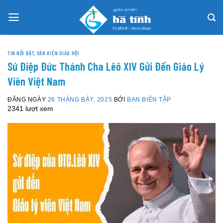
Skip
to
content
TIN NỔI BẬT
,
VĂN KIỆN GIÁO HỘI
Sứ Điệp Đức Thánh Cha Lêô XIV Gửi Đến Giáo Lý
Viên Việt Nam
ĐĂNG NGÀY
26 THÁNG BẢY, 2025
BỞI
BAN BIÊN TẬP
2341 lượt xem