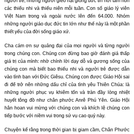
người trẻ, những người gieo hạt giống đức tin nơi tâm hồn
các thiếu nhi và thiếu niên mỗi tuần. Con số giáo lý viên
Việt Nam trong và ngoài nước lên đến 64.000. Nhóm
những người giáo dục đức tin lớn như thế này là một phần
thiết yếu của đời sống giáo xứ.
Cha cám ơn sự quảng đại của mọi người và từng người
trong chúng con. Chúng con đừng bao giờ đánh giá thấp
giá trị của mình: nhờ chính lời dạy dỗ và gương sống của
chúng con mà biết bao thiếu nhi và người trẻ được dẫn
vào tình bạn với Đức Giêsu. Chúng con được Giáo Hội sai
đi để trở nên những dấu chỉ của tình yêu Thiên Chúa: là
những người phục vụ khiêm tốn và tràn đầy lòng nhiệt
huyết tông đồ như chân phước Anrê Phú Yên. Giáo Hội
hân hoan vui mừng với chúng con và khích lệ chúng con
tiếp bước với niềm vui trong sứ vụ cao quý này.
Chuyện kể rằng trong thời gian bị giam cầm, Chân Phước