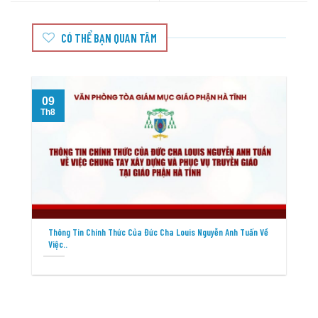
CÓ THỂ BẠN QUAN TÂM
09
Th8
T
Thông Tin Chính Thức Của Đức Cha Louis Nguyễn Anh Tuấn Về
Việc..