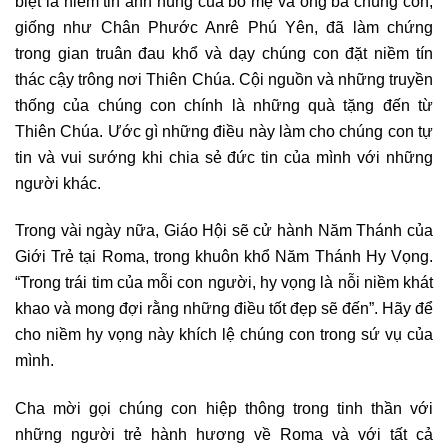
biệt là niềm tin anh hùng của bố mẹ và ông bà chúng con,
giống như Chân Phước Anrê Phú Yên, đã làm chứng
trong gian truân đau khổ và dạy chúng con đặt niềm tín
thác cậy trông nơi Thiên Chúa. Cội nguồn và những truyền
thống của chúng con chính là những quà tặng đến từ
Thiên Chúa. Ước gì những điều này làm cho chúng con tự
tin và vui sướng khi chia sẻ đức tin của mình với những
người khác.
Trong vài ngày nữa, Giáo Hội sẽ cử hành Năm Thánh của
Giới Trẻ tại Roma, trong khuôn khổ Năm Thánh Hy Vọng.
“Trong trái tim của mỗi con người, hy vọng là nỗi niềm khát
khao và mong đợi rằng những điều tốt đẹp sẽ đến”. Hãy để
cho niềm hy vọng này khích lệ chúng con trong sứ vụ của
mình.
Cha mời gọi chúng con hiệp thông trong tinh thần với
những người trẻ hành hương về Roma và với tất cả