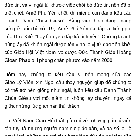
đức tin, và vì ngài từ khước việc chối bỏ đức tin, nên đã bị
giết chết. Anrê Phú Yên chết khi miệng còn đang kêu cầu
Thánh Danh Chúa Giêsu”. Bằng việc hiến dâng mạng
sống ở tuổi chỉ mới 19,
Anrê Phú Yên đã đáp lại tiếng gọi
của Đức Kitô: “Lấy tình yêu đáp trả tình yêu”. Chứng tá anh
hùng ấy đã khiến ngài được tôn vinh là vị tử đạo tiên khởi
của Giáo Hội Việt Nam, và được Đức Thánh Giáo Hoàng
Gioan Phaolo II phong chân phước vào năm 2000.
Hôm nay, chúng ta kêu cầu vị bổn mạng của các
Giáo Lý Viên, xin Ngài cầu thay nguyện giúp để chúng ta
có thể trở nên giống như ngài, luôn kêu cầu Danh Thánh
Chúa Giêsu với một niềm tin không lay chuyển, ngay cả
giữa những lúc gian nan thử thách.
Tại Việt Nam, Giáo Hội thật giàu có với những giáo lý viên
tận tuỵ, là những người nam nữ giáo dân, và đa số lại là