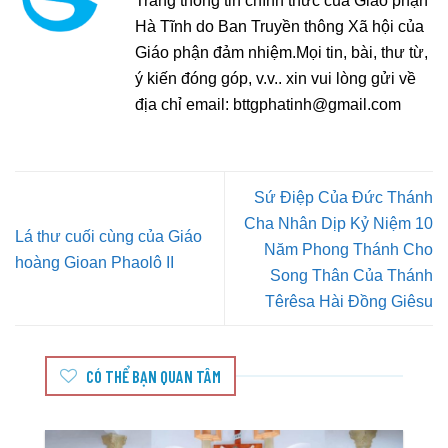
Trang thông tin chính thức của Giáo phận
Hà Tĩnh do Ban Truyền thông Xã hội của
Giáo phận đảm nhiệm.Mọi tin, bài, thư từ,
ý kiến đóng góp, v.v.. xin vui lòng gửi về
địa chỉ email:
bttgphatinh@gmail.com
Sứ Điệp Của Đức Thánh
Cha Nhân Dịp Kỷ Niệm 10
Lá thư cuối cùng của Giáo
Năm Phong Thánh Cho
hoàng Gioan Phaolô II
Song Thân Của Thánh
Têrêsa Hài Đồng Giêsu
CÓ THỂ BẠN QUAN TÂM