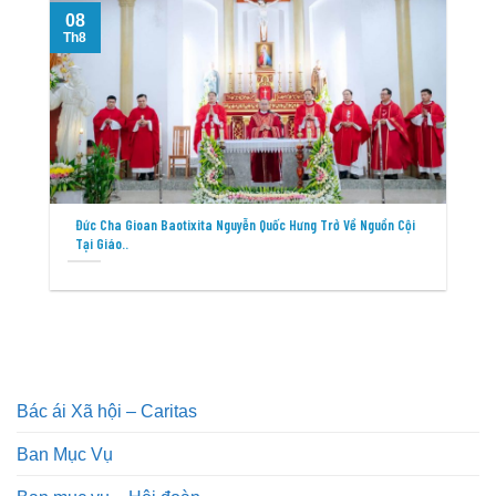
08
T
Th8
Đức Cha Gioan Baotixita Nguyễn Quốc Hưng Trở Về Nguồn Cội
Tại Giáo..
Bác ái Xã hội – Caritas
Ban Mục Vụ