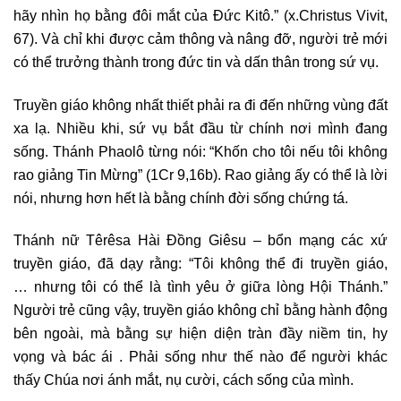
hãy nhìn họ bằng đôi mắt của Đức Kitô.” (x.Christus Vivit,
67). Và chỉ khi được cảm thông và nâng đỡ, người trẻ mới
có thể trưởng thành trong đức tin và dấn thân trong sứ vụ.
Truyền giáo không nhất thiết phải ra đi đến những vùng đất
xa lạ. Nhiều khi, sứ vụ bắt đầu từ chính nơi mình đang
sống. Thánh Phaolô từng nói: “Khốn cho tôi nếu tôi không
rao giảng Tin Mừng” (1Cr 9,16b). Rao giảng ấy có thể là lời
nói, nhưng hơn hết là bằng chính đời sống chứng tá.
Thánh nữ Têrêsa Hài Đồng Giêsu – bổn mạng các xứ
truyền giáo, đã dạy rằng: “Tôi không thể đi truyền giáo,
… nhưng tôi có thể là tình yêu ở giữa lòng Hội Thánh.”
Người trẻ cũng vậy, truyền giáo không chỉ bằng hành động
bên ngoài, mà bằng sự hiện diện tràn đầy niềm tin, hy
vọng và bác ái . Phải sống như thế nào để người khác
thấy Chúa nơi ánh mắt, nụ cười, cách sống của mình.