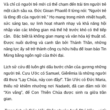
Và chỉ có người trẻ mới có thể chạm đến trái tim người trẻ
một cách sâu xa. Đức Gioan Phaolô II từng nói: “Người trẻ
là tông đồ của người trẻ.” Họ mang trong mình nhiệt huyết,
sức sáng tạo, sự linh hoạt nhanh nhạy và khả năng hội
nhập vào các không gian mà thế hệ trước khó có thể tiếp
cận. Đặc biệt là không gian mạng và văn hóa kỹ thuật số.
Được nuôi dưỡng và canh tân bởi Thánh Thần, những
năng lực ấy sẽ trở thành công cụ hữu hiệu để loan báo Tin
Mừng bằng ngôn ngữ của thời đại.
Lịch sử cứu độ luôn ghi dấu bước chân của gương những
người trẻ. Cựu Ước có Samuel, Giêrêmia là những người
đã thưa “Lạy Chúa, này con đây!”. Tân Ước có Đức Maria,
thiếu nữ khiêm nhường nơi Nadarét, đã can đảm nói lời
“Xin vâng”, để Con Thiên Chúa được sinh ra giữa trần
gian.