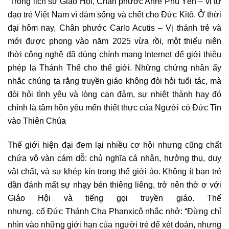
Trong lịch sử Giáo Hội, Chân phước Anrê Phú Yên – vị tử
đạo trẻ Việt Nam vì dám sống và chết cho Đức Kitô. Ở thời
đại hôm nay, Chân phước Carlo Acutis – Vị thánh trẻ và
mới được phong vào năm 2025 vừa rồi, một thiếu niên
thời công nghệ đã dùng chính mạng Internet để giới thiệu
phép lạ Thánh Thể cho thế giới. Những chứng nhân ấy
nhắc chúng ta rằng truyền giáo không đòi hỏi tuổi tác, mà
đòi hỏi tình yêu và lòng can đảm, sự nhiệt thành hay đó
chính là tâm hồn yêu mến thiết thực của Người có Đức Tin
vào Thiên Chúa
Thế giới hiện đại đem lại nhiều cơ hội nhưng cũng chất
chứa vô vàn cám dỗ: chủ nghĩa cá nhân, hưởng thụ, duy
vật chất, và sự khép kín trong thế giới ảo. Không ít bạn trẻ
dần đánh mất sự nhạy bén thiêng liêng, trở nên thờ ơ với
Giáo Hội và tiếng gọi truyền giáo. Thế
nhưng, cố Đức Thánh Cha Phanxicô nhắc nhở: “Đừng chỉ
nhìn vào những giới hạn của người trẻ để xét đoán, nhưng