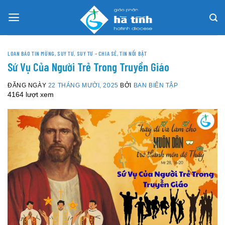
Skip
to
content
LOAN BÁO TIN MỪNG
,
SUY TƯ
,
SUY TƯ – CHIA SẺ
,
TIN NỔI BẬT
Sứ Vụ Của Người Trẻ Trong Truyền Giáo
ĐĂNG NGÀY
22 THÁNG MƯỜI, 2025
BỞI
BAN BIÊN TẬP
4164 lượt xem