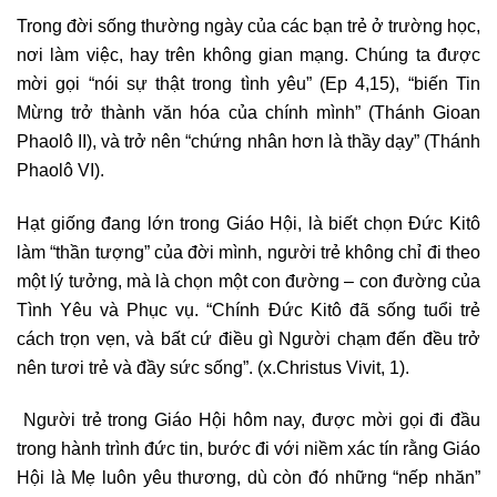
Trong đời sống thường ngày của các bạn trẻ ở trường học,
nơi làm việc, hay trên không gian mạng. Chúng ta được
mời gọi “nói sự thật trong tình yêu” (Ep 4,15), “biến Tin
Mừng trở thành văn hóa của chính mình” (Thánh Gioan
Phaolô II), và trở nên “chứng nhân hơn là thầy dạy” (Thánh
Phaolô VI).
Hạt giống đang lớn trong Giáo Hội, là biết chọn Đức Kitô
làm “thần tượng” của đời mình, người trẻ không chỉ đi theo
một lý tưởng, mà là chọn một con đường – con đường của
Tình Yêu và Phục vụ. “Chính Đức Kitô đã sống tuổi trẻ
cách trọn vẹn, và bất cứ điều gì Người chạm đến đều trở
nên tươi trẻ và đầy sức sống”. (x.Christus Vivit, 1).
Người trẻ trong Giáo Hội hôm nay, được mời gọi đi đầu
trong hành trình đức tin, bước đi với niềm xác tín rằng Giáo
Hội là Mẹ luôn yêu thương, dù còn đó những “nếp nhăn”