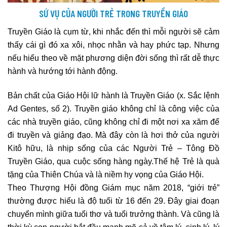
SỨ VỤ CỦA NGƯỜI TRẺ TRONG TRUYỀN GIÁO
Truyền Giáo là cụm từ, khi nhắc đến thì mỗi người sẽ cảm
thấy cái gì đó xa xôi, nhọc nhằn và hay phức tạp. Nhưng
nếu hiểu theo về mặt phương diện đời sống thì rất dễ thực
hành và hướng tới hành động.
Bản chất của Giáo Hội lữ hành là Truyền Giáo (x. Sắc lệnh
Ad Gentes, số 2). Truyền giáo không chỉ là công việc của
các nhà truyền giáo, cũng không chỉ đi một nơi xa xăm để
đi truyền và giảng đạo. Mà đây còn là hơi thở của người
Kitô hữu, là nhịp sống của các Người Trẻ – Tông Đồ
Truyền Giáo, qua cuộc sống hàng ngày.Thế hệ Trẻ là quà
tặng của Thiên Chúa và là niềm hy vọng của Giáo Hội.
Theo Thượng Hội đồng Giám mục năm 2018, “giới trẻ”
thường được hiểu là độ tuổi từ 16 đến 29. Đây giai đoạn
chuyển mình giữa tuổi thơ và tuổi trưởng thành. Và cũng là
thời kỳ con người bắt đầu mạnh mẽ cả về tâm lý, sinh lý, lý