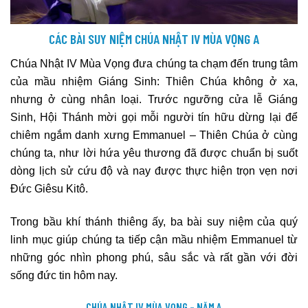
CÁC BÀI SUY NIỆM CHÚA NHẬT IV MÙA VỌNG A
Chúa Nhật IV Mùa Vọng đưa chúng ta chạm đến trung tâm
của mầu nhiệm Giáng Sinh: Thiên Chúa không ở xa,
nhưng ở cùng nhân loại. Trước ngưỡng cửa lễ Giáng
Sinh, Hội Thánh mời gọi mỗi người tín hữu dừng lại để
chiêm ngắm danh xưng Emmanuel – Thiên Chúa ở cùng
chúng ta, như lời hứa yêu thương đã được chuẩn bị suốt
dòng lịch sử cứu độ và nay được thực hiện trọn vẹn nơi
Đức Giêsu Kitô.
Trong bầu khí thánh thiêng ấy, ba bài suy niệm của quý
linh mục giúp chúng ta tiếp cận mầu nhiệm Emmanuel từ
những góc nhìn phong phú, sâu sắc và rất gần với đời
sống đức tin hôm nay.
CHÚA NHẬT IV MÙA VỌNG – NĂM A