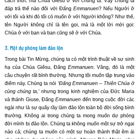
cách thức mà Chúa Giêsu ở với chúng ta. Vậy chúng ta
đáp trả thế nào đối với Đấng
Emmanuen
? Nếu Người ở
với tôi và khi đó tôi có muốn ở với Người không? Như thế,
tên Người không chỉ là tên gọi, mà là một lời mời gọi:
Chúa ở với bạn và bạn cũng sẽ ở với Chúa.
3. Một dự phóng làm đảo lộn
Trong bài Tin Mừng, chúng ta có một trình thuật về sự sinh
hạ của Chúa Giêsu, Đấng
Emmanuen
. Vâng, đó là một
câu chuyện rất bình thường. Nhưng tôi muốn tập trung vào
điểm này. Chúng ta nói
‘Đấng Emmanuen – Thiên Chúa ở
cùng chúng ta
,
’
nhưng trong kinh nghiệm của Đức Maria
và thánh Giuse, Đấng
Emmanuen
đến trong cuộc đời các
ngài như là sự quấy rầy làm đảo lộn toàn bộ đời sống bình
thường. Không ai trong chúng ta mong muốn dự phóng
đời mình bị đảo lộn. Chúng ta không muốn một sự trở ngại
nào cả; chúng ta muốn có một sự hoàn thành thật êm ái