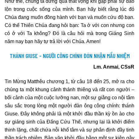
Như thế, chúng ta đừng quá thất vọng khi gặp phải sự đảo
lộn trong cuộc sống của mình. Bạn hãy biết rằng lúc đó
Chúa đang muốn đồng hành với bạn và muốn cứu độ bạn.
Có thể Thiên Chúa đang hỏi bạn: Ta ở với con nhưng con
có ở với Ta không? Đó là câu hỏi mà trong Giáng Sinh
năm nay bạn hãy tự trả lời với Chúa. Amen!
THÁNH GIUSE – NGƯỜI CÔNG CHÍNH ĐÓN NHẬN MẦU NHIỆM
Lm. Anmai, CSsR
Tin Mừng Matthêu chương 1, từ câu 18 đến 25, mở ra cho
chúng ta một khung cảnh thánh thiêng và rất con người –
bối cảnh của một cuộc lưỡng nan, một sự giằng co nội tâm
sâu sắc trong lòng một người đàn ông công chính: thánh
Giuse. Đây không phải là một khởi đầu thần kỳ ồn ào cho
sự giáng sinh của Đấng Cứu Thế, nhưng lại là khởi điểm
thinh lặng, chất chứa nỗi khổ tâm và sự phân định đầy tinh
thần trách nhiệm. Bản văn khởi đầu bằng một sự kiện gây