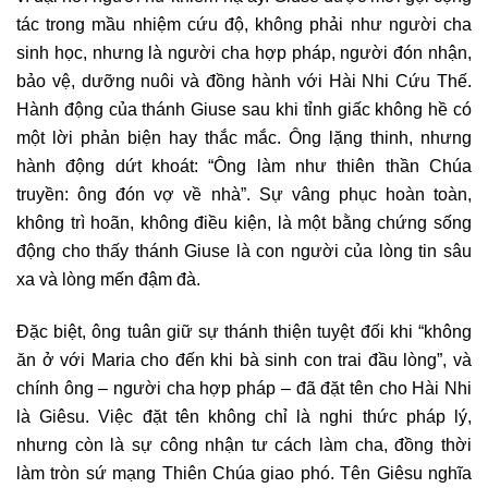
tác trong mầu nhiệm cứu độ, không phải như người cha
sinh học, nhưng là người cha hợp pháp, người đón nhận,
bảo vệ, dưỡng nuôi và đồng hành với Hài Nhi Cứu Thế.
Hành động của thánh Giuse sau khi tỉnh giấc không hề có
một lời phản biện hay thắc mắc. Ông lặng thinh, nhưng
hành động dứt khoát: “Ông làm như thiên thần Chúa
truyền: ông đón vợ về nhà”. Sự vâng phục hoàn toàn,
không trì hoãn, không điều kiện, là một bằng chứng sống
động cho thấy thánh Giuse là con người của lòng tin sâu
xa và lòng mến đậm đà.
Đặc biệt, ông tuân giữ sự thánh thiện tuyệt đối khi “không
ăn ở với Maria cho đến khi bà sinh con trai đầu lòng”, và
chính ông – người cha hợp pháp – đã đặt tên cho Hài Nhi
là Giêsu. Việc đặt tên không chỉ là nghi thức pháp lý,
nhưng còn là sự công nhận tư cách làm cha, đồng thời
làm tròn sứ mạng Thiên Chúa giao phó. Tên Giêsu nghĩa