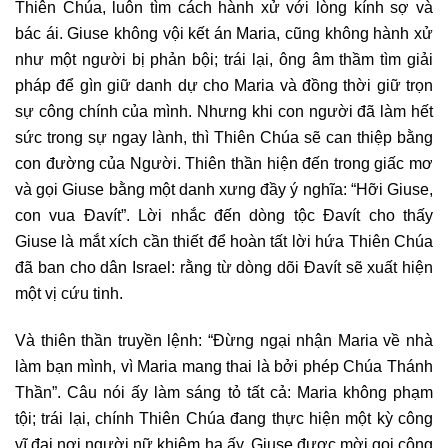
Thiên Chúa, luôn tìm cách hành xử với lòng kính sợ và
bác ái. Giuse không vội kết án Maria, cũng không hành xử
như một người bị phản bội; trái lại, ông âm thầm tìm giải
pháp để gìn giữ danh dự cho Maria và đồng thời giữ trọn
sự công chính của mình. Nhưng khi con người đã làm hết
sức trong sự ngay lành, thì Thiên Chúa sẽ can thiệp bằng
con đường của Người. Thiên thần hiện đến trong giấc mơ
và gọi Giuse bằng một danh xưng đầy ý nghĩa: “Hỡi Giuse,
con vua Đavít”. Lời nhắc đến dòng tộc Đavít cho thấy
Giuse là mắt xích cần thiết để hoàn tất lời hứa Thiên Chúa
đã ban cho dân Israel: rằng từ dòng dõi Đavít sẽ xuất hiện
một vị cứu tinh.
Và thiên thần truyền lệnh: “Đừng ngại nhận Maria về nhà
làm bạn mình, vì Maria mang thai là bởi phép Chúa Thánh
Thần”. Câu nói ấy làm sáng tỏ tất cả: Maria không phạm
tội; trái lại, chính Thiên Chúa đang thực hiện một kỳ công
vĩ đại nơi người nữ khiêm hạ ấy. Giuse được mời gọi cộng