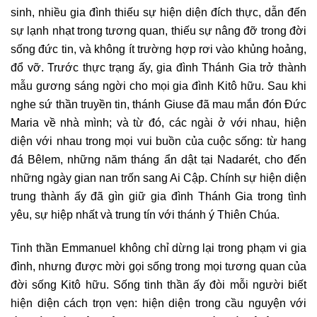
sinh, nhiều gia đình thiếu sự hiện diện đích thực, dẫn đến
sự lạnh nhạt trong tương quan, thiếu sự nâng đỡ trong đời
sống đức tin, và không ít trường hợp rơi vào khủng hoảng,
đổ vỡ. Trước thực trạng ấy, gia đình Thánh Gia trở thành
mẫu gương sáng ngời cho mọi gia đình Kitô hữu. Sau khi
nghe sứ thần truyền tin, thánh Giuse đã mau mắn đón Đức
Maria về nhà mình; và từ đó, các ngài ở với nhau, hiện
diện với nhau trong mọi vui buồn của cuộc sống: từ hang
đá Bêlem, những năm tháng ẩn dật tại Nadarét, cho đến
những ngày gian nan trốn sang Ai Cập. Chính sự hiện diện
trung thành ấy đã gìn giữ gia đình Thánh Gia trong tình
yêu, sự hiệp nhất và trung tín với thánh ý Thiên Chúa.
Tinh thần Emmanuel không chỉ dừng lại trong phạm vi gia
đình, nhưng được mời gọi sống trong mọi tương quan của
đời sống Kitô hữu. Sống tinh thần ấy đòi mỗi người biết
hiện diện cách trọn vẹn: hiện diện trong cầu nguyện với