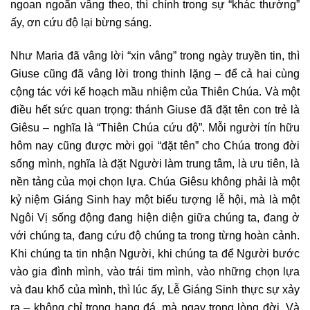
ngoan ngoãn vâng theo, thì chính trong sự “khác thường”
ấy, ơn cứu độ lại bừng sáng.
Như Maria đã vâng lời “xin vâng” trong ngày truyền tin, thì
Giuse cũng đã vâng lời trong thinh lặng – để cả hai cùng
cộng tác với kế hoạch mầu nhiệm của Thiên Chúa. Và một
điều hết sức quan trọng: thánh Giuse đã đặt tên con trẻ là
Giêsu – nghĩa là “Thiên Chúa cứu độ”. Mỗi người tín hữu
hôm nay cũng được mời gọi “đặt tên” cho Chúa trong đời
sống mình, nghĩa là đặt Người làm trung tâm, là ưu tiên, là
nền tảng của mọi chọn lựa. Chúa Giêsu không phải là một
kỷ niệm Giáng Sinh hay một biểu tượng lễ hội, mà là một
Ngôi Vị sống động đang hiện diện giữa chúng ta, đang ở
với chúng ta, đang cứu độ chúng ta trong từng hoàn cảnh.
Khi chúng ta tin nhận Người, khi chúng ta để Người bước
vào gia đình mình, vào trái tim mình, vào những chọn lựa
và đau khổ của mình, thì lúc ấy, Lễ Giáng Sinh thực sự xảy
ra – không chỉ trong hang đá, mà ngay trong lòng đời. Và