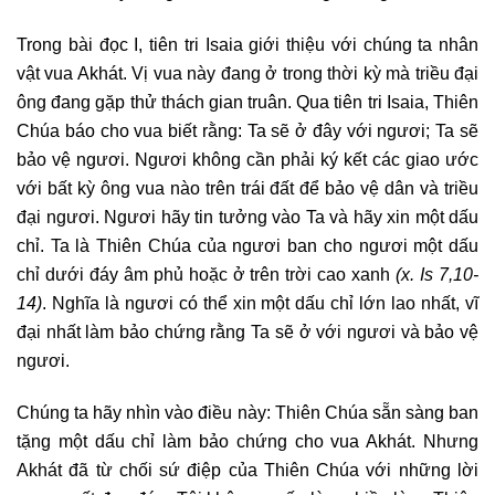
Trong bài đọc I, tiên tri Isaia giới thiệu với chúng ta nhân
vật vua Akhát. Vị vua này đang ở trong thời kỳ mà triều đại
ông đang gặp thử thách gian truân. Qua tiên tri Isaia, Thiên
Chúa báo cho vua biết rằng: Ta sẽ ở đây với ngươi; Ta sẽ
bảo vệ ngươi. Ngươi không cần phải ký kết các giao ước
với bất kỳ ông vua nào trên trái đất để bảo vệ dân và triều
đại ngươi. Ngươi hãy tin tưởng vào Ta và hãy xin một dấu
chỉ. Ta là Thiên Chúa của ngươi ban cho ngươi một dấu
chỉ dưới đáy âm phủ hoặc ở trên trời cao xanh
(x. Is 7,10-
14)
. Nghĩa là ngươi có thể xin một dấu chỉ lớn lao nhất, vĩ
đại nhất làm bảo chứng rằng Ta sẽ ở với ngươi và bảo vệ
ngươi.
Chúng ta hãy nhìn vào điều này: Thiên Chúa sẵn sàng ban
tặng một dấu chỉ làm bảo chứng cho vua Akhát. Nhưng
Akhát đã từ chối sứ điệp của Thiên Chúa với những lời