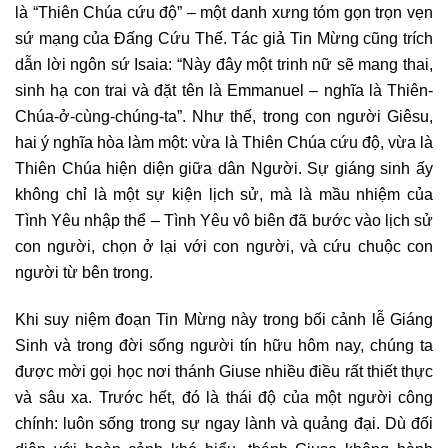
là “Thiên Chúa cứu độ” – một danh xưng tóm gọn trọn vẹn
sứ mạng của Đấng Cứu Thế. Tác giả Tin Mừng cũng trích
dẫn lời ngôn sứ Isaia: “Này đây một trinh nữ sẽ mang thai,
sinh hạ con trai và đặt tên là Emmanuel – nghĩa là Thiên-
Chúa-ở-cùng-chúng-ta”. Như thế, trong con người Giêsu,
hai ý nghĩa hòa làm một: vừa là Thiên Chúa cứu độ, vừa là
Thiên Chúa hiện diện giữa dân Người. Sự giáng sinh ấy
không chỉ là một sự kiện lịch sử, mà là mầu nhiệm của
Tình Yêu nhập thể – Tình Yêu vô biên đã bước vào lịch sử
con người, chọn ở lại với con người, và cứu chuộc con
người từ bên trong.
Khi suy niệm đoạn Tin Mừng này trong bối cảnh lễ Giáng
Sinh và trong đời sống người tín hữu hôm nay, chúng ta
được mời gọi học nơi thánh Giuse nhiều điều rất thiết thực
và sâu xa. Trước hết, đó là thái độ của một người công
chính: luôn sống trong sự ngay lành và quảng đại. Dù đối