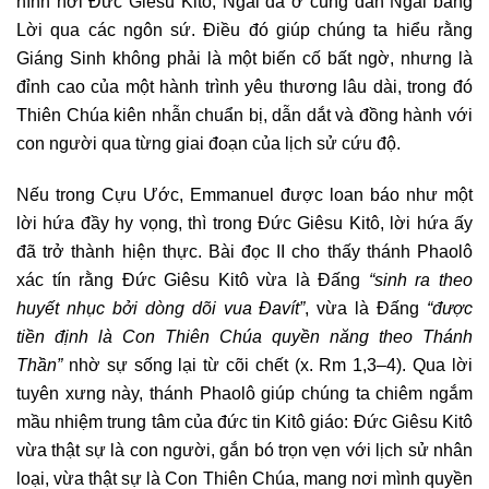
hình nơi Đức Giêsu Kitô, Ngài đã ở cùng dân Ngài bằng
Lời qua các ngôn sứ. Điều đó giúp chúng ta hiểu rằng
Giáng Sinh không phải là một biến cố bất ngờ, nhưng là
đỉnh cao của một hành trình yêu thương lâu dài, trong đó
Thiên Chúa kiên nhẫn chuẩn bị, dẫn dắt và đồng hành với
con người qua từng giai đoạn của lịch sử cứu độ.
Nếu trong Cựu Ước, Emmanuel được loan báo như một
lời hứa đầy hy vọng, thì trong Đức Giêsu Kitô, lời hứa ấy
đã trở thành hiện thực. Bài đọc II cho thấy thánh Phaolô
xác tín rằng Đức Giêsu Kitô vừa là Đấng
“sinh ra theo
huyết nhục bởi dòng dõi vua Đavít”
, vừa là Đấng
“được
tiền định là Con Thiên Chúa quyền năng theo Thánh
Thần”
nhờ sự sống lại từ cõi chết (x. Rm 1,3–4). Qua lời
tuyên xưng này, thánh Phaolô giúp chúng ta chiêm ngắm
mầu nhiệm trung tâm của đức tin Kitô giáo: Đức Giêsu Kitô
vừa thật sự là con người, gắn bó trọn vẹn với lịch sử nhân
loại, vừa thật sự là Con Thiên Chúa, mang nơi mình quyền