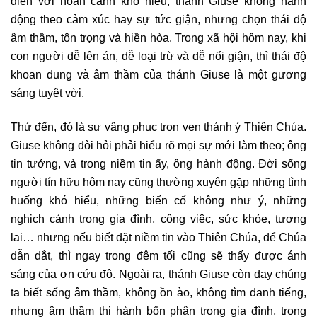
diện với hoàn cảnh khó hiểu, thánh Giuse không hành
động theo cảm xúc hay sự tức giận, nhưng chọn thái độ
âm thầm, tôn trọng và hiền hòa. Trong xã hội hôm nay, khi
con người dễ lên án, dễ loại trừ và dễ nổi giận, thì thái độ
khoan dung và âm thầm của thánh Giuse là một gương
sáng tuyệt vời.
Thứ đến, đó là sự vâng phục trọn vẹn thánh ý Thiên Chúa.
Giuse không đòi hỏi phải hiểu rõ mọi sự mới làm theo; ông
tin tưởng, và trong niềm tin ấy, ông hành động. Đời sống
người tín hữu hôm nay cũng thường xuyên gặp những tình
huống khó hiểu, những biến cố không như ý, những
nghịch cảnh trong gia đình, công việc, sức khỏe, tương
lai… nhưng nếu biết đặt niềm tin vào Thiên Chúa, để Chúa
dẫn dắt, thì ngay trong đêm tối cũng sẽ thấy được ánh
sáng của ơn cứu độ. Ngoài ra, thánh Giuse còn dạy chúng
ta biết sống âm thầm, không ồn ào, không tìm danh tiếng,
nhưng âm thầm thi hành bổn phận trong gia đình, trong