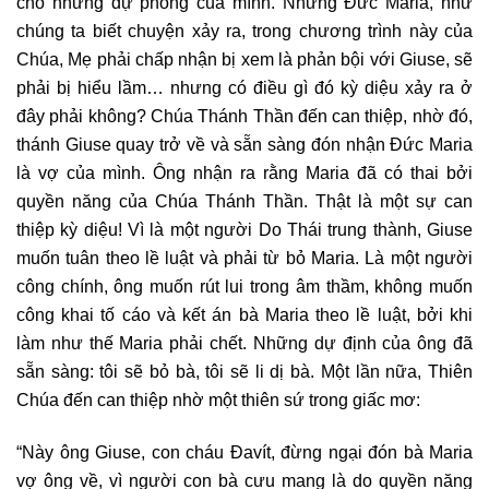
cho những dự phóng của mình. Nhưng Đức Maria, như
chúng ta biết chuyện xảy ra, trong chương trình này của
Chúa, Mẹ phải chấp nhận bị xem là phản bội với Giuse, sẽ
phải bị hiểu lầm… nhưng có điều gì đó kỳ diệu xảy ra ở
đây phải không? Chúa Thánh Thần đến can thiệp, nhờ đó,
thánh Giuse quay trở về và sẵn sàng đón nhận Đức Maria
là vợ của mình. Ông nhận ra rằng Maria đã có thai bởi
quyền năng của Chúa Thánh Thần. Thật là một sự can
thiệp kỳ diệu! Vì là một người Do Thái trung thành, Giuse
muốn tuân theo lề luật và phải từ bỏ Maria. Là một người
công chính, ông muốn rút lui trong âm thầm, không muốn
công khai tố cáo và kết án bà Maria theo lề luật, bởi khi
làm như thế Maria phải chết. Những dự định của ông đã
sẵn sàng: tôi sẽ bỏ bà, tôi sẽ li dị bà. Một lần nữa, Thiên
Chúa đến can thiệp nhờ một thiên sứ trong giấc mơ:
“Này ông Giuse, con cháu Đavít, đừng ngại đón bà Maria
vợ ông về, vì người con bà cưu mang là do quyền năng