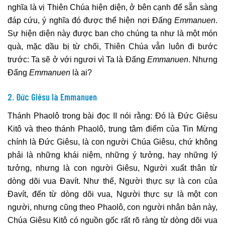
nghĩa là vị Thiên Chúa hiện diện, ở bên cạnh để sẵn sàng
đáp cứu, ý nghĩa đó được thể hiện nơi Đấng
Emmanuen
.
Sự hiện diện này được ban cho chúng ta như là một món
quà, mặc dầu bị từ chối, Thiên Chúa vẫn luôn đi bước
trước: Ta sẽ ở với ngươi vì Ta là Đấng
Emmanuen
. Nhưng
Đấng
Emmanuen
là ai?
2. Đức Giêsu là Emmanuen
Thánh Phaolô trong bài đọc II nói rằng: Đó là Đức Giêsu
Kitô và theo thánh Phaolô, trung tâm điểm của Tin Mừng
chính là Đức Giêsu, là con người Chúa Giêsu, chứ không
phải là những khái niệm, những ý tưởng, hay những lý
tưởng, nhưng là con người Giêsu, Người xuất thân từ
dòng dõi vua Đavít. Như thế, Người thực sự là con của
Đavít, đến từ dòng dõi vua, Người thực sự là một con
người, nhưng cũng theo Phaolô, con người nhân bản này,
Chúa Giêsu Kitô có nguồn gốc rất rõ ràng từ dòng dõi vua