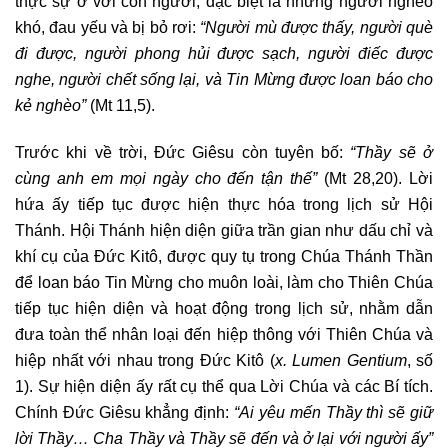
thực sự ở với con người, đặc biệt là những người nghèo
khó, đau yếu và bị bỏ rơi:
“Người mù được thấy, người què
đi được, người phong hủi được sạch, người điếc được
nghe, người chết sống lại, và Tin Mừng được loan báo cho
kẻ nghèo”
(Mt 11,5).
Trước khi về trời, Đức Giêsu còn tuyên bố:
“Thầy sẽ ở
cùng anh em mọi ngày cho đến tận thế”
(Mt 28,20). Lời
hứa ấy tiếp tục được hiện thực hóa trong lịch sử Hội
Thánh. Hội Thánh hiện diện giữa trần gian như dấu chỉ và
khí cụ của Đức Kitô, được quy tụ trong Chúa Thánh Thần
để loan báo Tin Mừng cho muôn loài, làm cho Thiên Chúa
tiếp tục hiện diện và hoạt động trong lịch sử, nhằm dẫn
đưa toàn thể nhân loại đến hiệp thông với Thiên Chúa và
hiệp nhất với nhau trong Đức Kitô (
x.
Lumen Gentium
, số
1). Sự hiện diện ấy rất cụ thể qua Lời Chúa và các Bí tích.
Chính Đức Giêsu khẳng định:
“Ai yêu mến Thầy thì sẽ giữ
lời Thầy… Cha Thầy và Thầy sẽ đến và ở lại với người ấy”