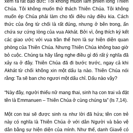
xem ra rất đạo đức: Tôi không muốn làm phiền lòng Thiên
Chúa. Tôi không muốn thử thách Thiên Chúa. Tôi không
muốn ép Chúa phải làm cho tôi điều này điều kia. Cách
thức của ông từ chối là rất đúng, nhưng ở bên trong, ẩn
chứa sự cứng lòng của vua Akhát. Bởi vì, ông thích ký kết
các giao ước với vua trần thế hơn là sự hiện diện quan
phòng của Thiên Chúa. Nhưng Thiên Chúa không bao giờ
bỏ cuộc. Chúng ta hãy lắng nghe điều gì đó rất ý nghĩa đã
xảy ra ở đây. Thiên Chúa đã đi bước trước, ngay cả khi
Akhát từ chối không xin một dấu lạ nào. Thiên Chúa nói
rằng: Ta sẽ ban cho ngươi một dấu chỉ. Dấu nào vậy?
“Này đây, người thiếu nữ mang thai, sinh hạ con trai và đặt
tên là Emmanuen – Thiên Chúa ở cùng chúng ta” (Is 7,14).
Một con trai sẽ được sinh ra như lời đã hứa; tên con trẻ
này có nghĩa là Thiên Chúa ở với dân Người và bảo vệ
dân bằng sự hiện diện của mình. Như thế, danh Giavê có