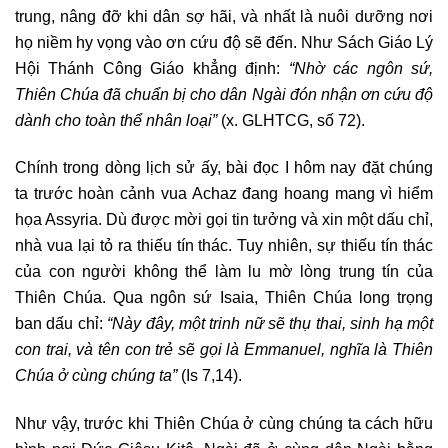
trung, nâng đỡ khi dân sợ hãi, và nhất là nuôi dưỡng nơi
họ niềm hy vọng vào ơn cứu độ sẽ đến. Như Sách Giáo Lý
Hội Thánh Công Giáo khẳng định:
“Nhờ các ngôn sứ,
Thiên Chúa đã chuẩn bị cho dân Ngài đón nhận ơn cứu độ
dành cho toàn thể nhân loại”
(x. GLHTCG, số 72).
Chính trong dòng lịch sử ấy, bài đọc I hôm nay đặt chúng
ta trước hoàn cảnh vua Achaz đang hoang mang vì hiểm
họa Assyria. Dù được mời gọi tin tưởng và xin một dấu chỉ,
nhà vua lại tỏ ra thiếu tín thác. Tuy nhiên, sự thiếu tín thác
của con người không thể làm lu mờ lòng trung tín của
Thiên Chúa. Qua ngôn sứ Isaia, Thiên Chúa long trọng
ban dấu chỉ:
“Này đây, một trinh nữ sẽ thụ thai, sinh hạ một
con trai, và tên con trẻ sẽ gọi là Emmanuel, nghĩa là Thiên
Chúa ở cùng chúng ta”
(Is 7,14).
Như vậy, trước khi Thiên Chúa ở cùng chúng ta cách hữu