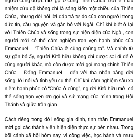
người cũng được mời gọi ở cùng Thiên Chúa. Bởi lẽ, mầu
nhiệm cứu độ không chỉ là sáng kiến một chiều của Thiên
Chúa, nhưng đòi hỏi lời đáp trả tự do của con người trong
đức tin, cầu nguyện và gắn bó với Ngài. Chỉ khi biết ở lại
với Thiên Chúa và sống trong sự hiện diện của Ngài, con
người mới có thể cảm nghiệm trọn vẹn hạnh phúc của
Emmanuel – “Thiên Chúa ở cùng chúng ta”. Và chính từ
sự gắn bó ấy, người Kitô hữu không chỉ được sai đi để ở
cùng người khác, mà còn được mời gọi mang chính Thiên
Chúa – Đấng Emmanuel – đến với tha nhân bằng đời
sống, lời nói và tình yêu cụ thể. Chỉ khi cảm nghiệm sâu xa
niềm hạnh phúc có “Chúa ở cùng”, người Kitô hữu mới có
thể sống trọn vẹn ơn gọi và sứ mạng của mình trong Hội
Thánh và giữa trần gian.
Cách riêng trong đời sống gia đình, tinh thần Emmanuel
mời gọi các thành viên hiện diện thực sự bên nhau. Trong
bối cảnh xã hội hôm nay, vì công việc, học hành và mưu