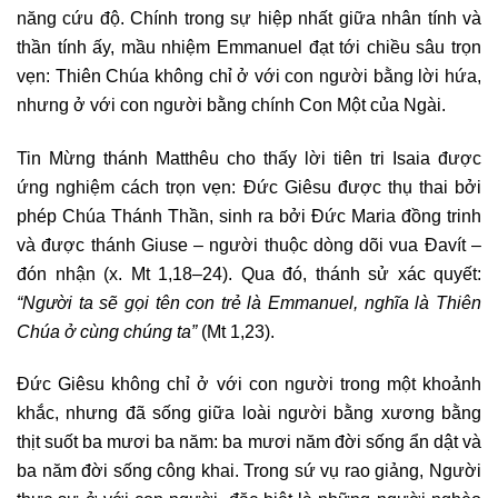
năng cứu độ. Chính trong sự hiệp nhất giữa nhân tính và
thần tính ấy, mầu nhiệm Emmanuel đạt tới chiều sâu trọn
vẹn: Thiên Chúa không chỉ ở với con người bằng lời hứa,
nhưng ở với con người bằng chính Con Một của Ngài.
Tin Mừng thánh Matthêu cho thấy lời tiên tri Isaia được
ứng nghiệm cách trọn vẹn: Đức Giêsu được thụ thai bởi
phép Chúa Thánh Thần, sinh ra bởi Đức Maria đồng trinh
và được thánh Giuse – người thuộc dòng dõi vua Đavít –
đón nhận (x. Mt 1,18–24). Qua đó, thánh sử xác quyết:
“Người ta sẽ gọi tên con trẻ là Emmanuel, nghĩa là Thiên
Chúa ở cùng chúng ta”
(Mt 1,23).
Đức Giêsu không chỉ ở với con người trong một khoảnh
khắc, nhưng đã sống giữa loài người bằng xương bằng
thịt suốt ba mươi ba năm: ba mươi năm đời sống ẩn dật và
ba năm đời sống công khai. Trong sứ vụ rao giảng, Người