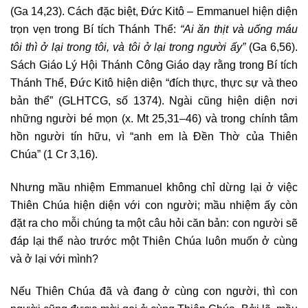
(Ga 14,23). Cách đặc biệt, Đức Kitô – Emmanuel hiện diện
trọn vẹn trong Bí tích Thánh Thể:
“Ai ăn thịt và uống máu
tôi thì ở lại trong tôi, và tôi ở lại trong người ấy”
(Ga 6,56).
Sách Giáo Lý Hội Thánh Công Giáo dạy rằng trong Bí tích
Thánh Thể, Đức Kitô hiện diện “đích thực, thực sự và theo
bản thể” (GLHTCG, số 1374). Ngài cũng hiện diện nơi
những người bé mọn (x. Mt 25,31–46) và trong chính tâm
hồn người tín hữu, vì “anh em là Đền Thờ của Thiên
Chúa” (1 Cr 3,16).
Nhưng mầu nhiệm Emmanuel không chỉ dừng lại ở việc
Thiên Chúa hiện diện với con người; mầu nhiệm ấy còn
đặt ra cho mỗi chúng ta một câu hỏi căn bản: con người sẽ
đáp lại thế nào trước một Thiên Chúa luôn muốn ở cùng
và ở lại với mình?
Nếu Thiên Chúa đã và đang ở cùng con người, thì con