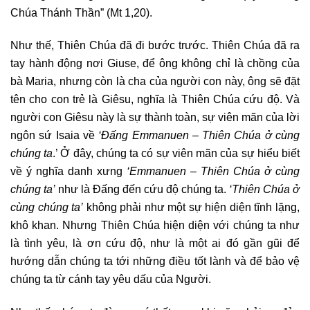
Chúa Thánh Thần” (Mt 1,20).
Như thế, Thiên Chúa đã đi bước trước. Thiên Chúa đã ra
tay hành động nơi Giuse, để ông không chỉ là chồng của
bà Maria, nhưng còn là cha của người con này, ông sẽ đặt
tên cho con trẻ là Giêsu, nghĩa là Thiên Chúa cứu độ. Và
người con Giêsu này là sự thành toàn, sự viên mãn của lời
ngôn sứ Isaia về
‘Đấng Emmanuen – Thiên Chúa ở cùng
chúng ta
.’ Ở đây, chúng ta có sự viên mãn của sự hiểu biết
về ý nghĩa danh xưng
‘Emmanuen – Thiên Chúa ở cùng
chúng ta’
như là Đấng đến cứu độ chúng ta.
‘Thiên Chúa ở
cùng chúng ta’
không phải như một sự hiện diện tĩnh lặng,
khô khan. Nhưng Thiên Chúa hiện diện với chúng ta như
là tình yêu, là ơn cứu độ, như là một ai đó gần gũi để
hướng dẫn chúng ta tới những điều tốt lành và để bảo vệ
chúng ta từ cánh tay yêu dấu của Người.