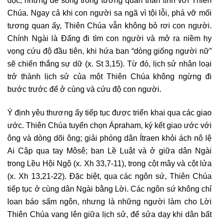
độc, nhưng để sống trong tương quan thân tình với Thiên
Chúa. Ngay cả khi con người sa ngã vì tội lỗi, phá vỡ mối
tương quan ấy, Thiên Chúa vẫn không bỏ rơi con người.
Chính Ngài là Đấng đi tìm con người và mở ra niềm hy
vọng cứu độ đầu tiên, khi hứa ban “dòng giống người nữ”
sẽ chiến thắng sự dữ (x. St 3,15). Từ đó, lịch sử nhân loại
trở thành lịch sử của một Thiên Chúa không ngừng đi
bước trước để ở cùng và cứu độ con người.
Ý định yêu thương ấy tiếp tục được triển khai qua các giao
ước. Thiên Chúa tuyển chọn Ápraham, ký kết giao ước với
ông và dòng dõi ông; giải phóng dân Ítraen khỏi ách nô lệ
Ai Cập qua tay Môsê; ban Lề Luật và ở giữa dân Ngài
trong Lều Hội Ngộ (x. Xh 33,7-11), trong cột mây và cột lửa
(x. Xh 13,21-22). Đặc biệt, qua các ngôn sứ, Thiên Chúa
tiếp tục ở cùng dân Ngài bằng Lời. Các ngôn sứ không chỉ
loan báo sấm ngôn, nhưng là những người làm cho Lời
Thiên Chúa vang lên giữa lịch sử, để sửa dạy khi dân bất