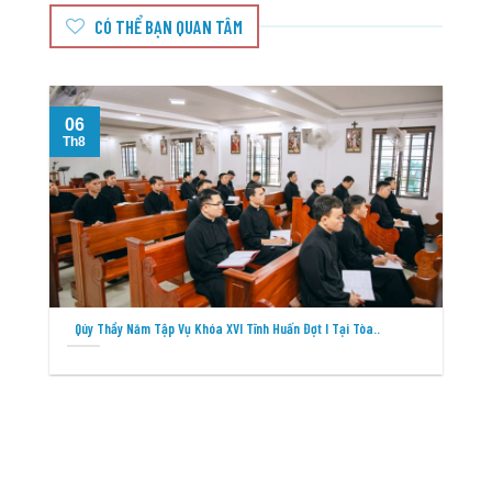
CÓ THỂ BẠN QUAN TÂM
06
Th8
T
Qúy Thầy Năm Tập Vụ Khóa XVI Tĩnh Huấn Đợt I Tại Tòa..