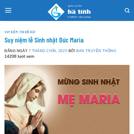
Skip
to
content
SUY NIỆM
,
TIN NỔI BẬT
Suy niệm lễ Sinh nhật Đức Maria
ĐĂNG NGÀY
7 THÁNG CHÍN, 2025
BỞI
BAN TRUYỀN THÔNG
14208 lượt xem