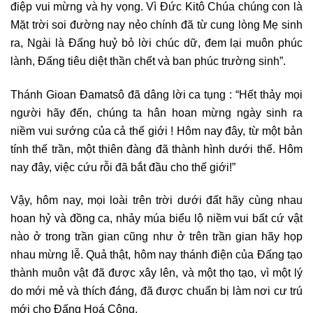
điệp vui mừng và hy vọng. Vì Đức Kitô Chúa chúng con là
Mặt trời soi đường nay nẻo chính đã từ cung lòng Mẹ sinh
ra, Ngài là Đấng huỷ bỏ lời chúc dữ, đem lại muôn phúc
lành, Đấng tiêu diệt thần chết và ban phúc trường sinh”.
Thánh Gioan Đamatsô đã dâng lời ca tụng : “Hết thảy mọi
người hãy đến, chúng ta hân hoan mừng ngày sinh ra
niềm vui sướng của cả thế giới ! Hôm nay đây, từ một bản
tính thế trần, một thiên đàng đã thành hình dưới thế. Hôm
nay đây, việc cứu rỗi đã bắt đầu cho thế giới!”
Vậy, hôm nay, mọi loài trên trời dưới đất hãy cùng nhau
hoan hỷ và đồng ca, nhảy múa biểu lộ niềm vui bất cứ vật
nào ở trong trần gian cũng như ở trên trần gian hãy họp
nhau mừng lễ. Quả thật, hôm nay thánh điện của Đấng tạo
thành muôn vật đã được xây lên, và một thọ tạo, vì một lý
do mới mẻ và thích đáng, đã được chuẩn bị làm nơi cư trú
mới cho Đấng Hoá Công.