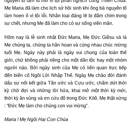
nguyên tổ làm lu mờ vì tội phản nghịch cùng Thiên Chúa.
Mẹ Maria đã làm cho lịch sử hồi sinh khi ông bà nguyên tổ
làm hoen ố vì tội lỗi. Nhân loại đáng lẽ bị đắm chìm trong
sự chết, nhưng Mẹ đã làm cho có sự sống viên mãn.
Hôm nay là lễ sinh nhật Đức Maria, Mẹ Đức Giêsu và là
Mẹ chúng ta, chúng ta hân hoan và cùng nhau chúc mừng
tuổi Mẹ. Ngày này phải là ngày vui chung của toàn thế
giới, chứ không phải riêng cho một dân tộc hay một nhóm
người nào. Bởi ngày sinh của Mẹ có liên quan trực tiếp
đến biến cố Ngôi Lời Nhập Thể. Ngày Mẹ chào đời đánh
dấu sự nối kết giữa Tân ước và Cựu ước, chấm dứt thời
kỳ chờ đợi và những lời hứa, khai mở một thời kỳ mới,
thời kỳ ân sủng và ơn cứu độ trong Đức Kitô. Mẹ thật xứng
: “Đức Mẹ làm cho chúng con vui mừng”.
Maria ! Mẹ Ngôi Hai Con Chúa