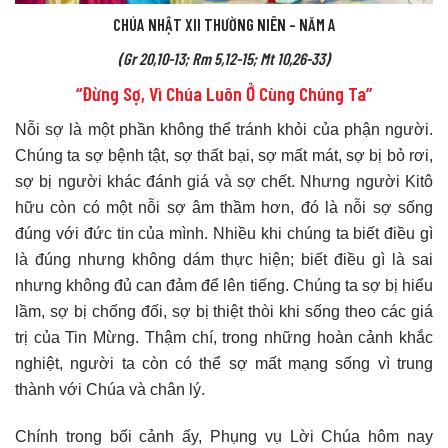
CHÚA NHẬT XII THƯỜNG NIÊN – NĂM A
(Gr 20,10-13; Rm 5,12-15; Mt 10,26-33)
“Đừng Sợ, Vì Chúa Luôn Ở Cùng Chúng Ta”
Nỗi sợ là một phần không thể tránh khỏi của phận người.
Chúng ta sợ bệnh tật, sợ thất bại, sợ mất mát, sợ bị bỏ rơi,
sợ bị người khác đánh giá và sợ chết. Nhưng người Kitô
hữu còn có một nỗi sợ âm thầm hơn, đó là nỗi sợ sống
đúng với đức tin của mình. Nhiều khi chúng ta biết điều gì
là đúng nhưng không dám thực hiện; biết điều gì là sai
nhưng không đủ can đảm để lên tiếng. Chúng ta sợ bị hiểu
lầm, sợ bị chống đối, sợ bị thiệt thòi khi sống theo các giá
trị của Tin Mừng. Thậm chí, trong những hoàn cảnh khắc
nghiệt, người ta còn có thể sợ mất mạng sống vì trung
thành với Chúa và chân lý.
Chính trong bối cảnh ấy, Phụng vụ Lời Chúa hôm nay