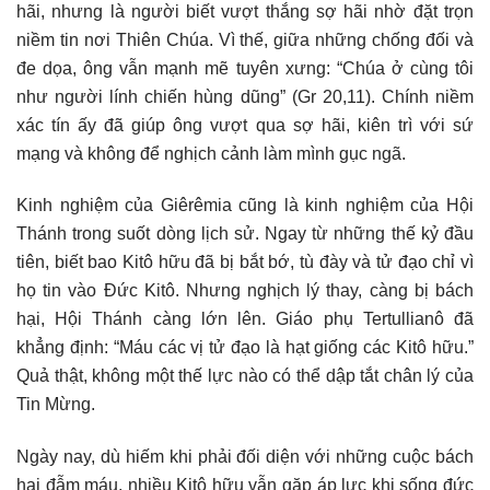
hãi, nhưng là người biết vượt thắng sợ hãi nhờ đặt trọn
niềm tin nơi Thiên Chúa. Vì thế, giữa những chống đối và
đe dọa, ông vẫn mạnh mẽ tuyên xưng: “Chúa ở cùng tôi
như người lính chiến hùng dũng” (Gr 20,11). Chính niềm
xác tín ấy đã giúp ông vượt qua sợ hãi, kiên trì với sứ
mạng và không để nghịch cảnh làm mình gục ngã.
Kinh nghiệm của Giêrêmia cũng là kinh nghiệm của Hội
Thánh trong suốt dòng lịch sử. Ngay từ những thế kỷ đầu
tiên, biết bao Kitô hữu đã bị bắt bớ, tù đày và tử đạo chỉ vì
họ tin vào Đức Kitô. Nhưng nghịch lý thay, càng bị bách
hại, Hội Thánh càng lớn lên. Giáo phụ Tertullianô đã
khẳng định: “Máu các vị tử đạo là hạt giống các Kitô hữu.”
Quả thật, không một thế lực nào có thể dập tắt chân lý của
Tin Mừng.
Ngày nay, dù hiếm khi phải đối diện với những cuộc bách
hại đẫm máu, nhiều Kitô hữu vẫn gặp áp lực khi sống đức