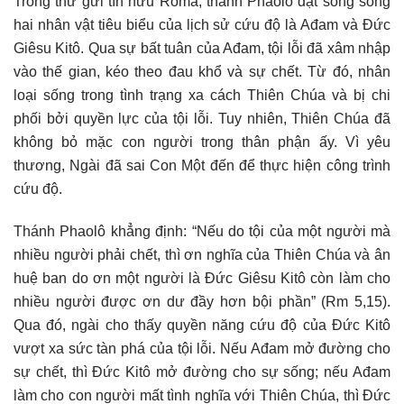
Trong thư gửi tín hữu Rôma, thánh Phaolô đặt song song
hai nhân vật tiêu biểu của lịch sử cứu độ là Ađam và Đức
Giêsu Kitô. Qua sự bất tuân của Ađam, tội lỗi đã xâm nhập
vào thế gian, kéo theo đau khổ và sự chết. Từ đó, nhân
loại sống trong tình trạng xa cách Thiên Chúa và bị chi
phối bởi quyền lực của tội lỗi. Tuy nhiên, Thiên Chúa đã
không bỏ mặc con người trong thân phận ấy. Vì yêu
thương, Ngài đã sai Con Một đến để thực hiện công trình
cứu độ.
Thánh Phaolô khẳng định: “Nếu do tội của một người mà
nhiều người phải chết, thì ơn nghĩa của Thiên Chúa và ân
huệ ban do ơn một người là Đức Giêsu Kitô còn làm cho
nhiều người được ơn dư đầy hơn bội phần” (Rm 5,15).
Qua đó, ngài cho thấy quyền năng cứu độ của Đức Kitô
vượt xa sức tàn phá của tội lỗi. Nếu Ađam mở đường cho
sự chết, thì Đức Kitô mở đường cho sự sống; nếu Ađam
làm cho con người mất tình nghĩa với Thiên Chúa, thì Đức