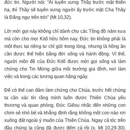
đức tin. Người nói: “Ai tuyên xưng Thầy trước mặt thiên
hạ, thì Thầy sẽ tuyên xưng người ấy trước mặt Cha Thầy
là Đấng ngự trên trời” (Mt 10,32).
Lời mời gọi này không chỉ dành cho các Tông đồ năm xưa
mà còn cho mọi Kitô hữu hôm nay. Đức tin không phải là
một thực tại riêng tư chỉ giữ trong lòng, nhưng là hồng ân
cần được thể hiện bằng đời sống và hành động. Vì thế,
người môn đệ của Đức Kitô được mời gọi sống và làm
chứng cho Tin Mừng giữa môi trường gia đình, nơi làm
việc và trong các tương quan hằng ngày.
Để có thể can đảm làm chứng cho Chúa, trước hết chúng
ta cần xác tín rằng mình luôn được Thiên Chúa yêu
thương và quan phòng. Đức Giêsu nhắc đến những con
chim sẻ nhỏ bé và khẳng định rằng không một con nào rơi
xuống đất ngoài ý muốn của Thiên Chúa. Ngay cả tóc trên
đầu chúng ta cũng đã được đếm cả rồi (x. Mt 10,29-30).