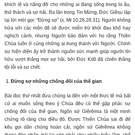
khích lệ và nâng đỡ cho những ai đang sống trong lo âu,
thử thách và sợ hãi. Ba lần trong Tin Mừng, Đức Giêsu lặp
lại lời mời gọi: “Đừng sợ” (x. Mt 10,26.28.31). Người không
hứa với các môn đệ sẽ được miễn trừ khỏi đau khổ hay
nghịch cảnh, nhưng Người bảo đảm với họ rằng Thiên
Chúa luôn ở cùng những ai trung thành với Người. Chính
sự hiện diện ấy trở thành nguồn sức mạnh giúp người tín
hữu vượt thắng mọi sợ hãi, bởi Đức Kitô đã chiến thắng
tội lỗi và sự chết.
Đừng sợ những chống đối của thế gian
Bài đọc thứ nhất đưa chúng ta đến với một thực tế mà bất
cứ ai muốn sống theo ý Chúa đều có thể gặp phải: sự
chống đối của thế gian. Ngôn sứ Giêrêmia là một minh
chứng rõ ràng cho điều đó. Được Thiên Chúa sai đi để
kêu gọi dân chúng hoán cải, ngôn sứ Giêrêmia không
được đón nhận, trái lại còn phải chịu nhiều hiểu lầm, chế