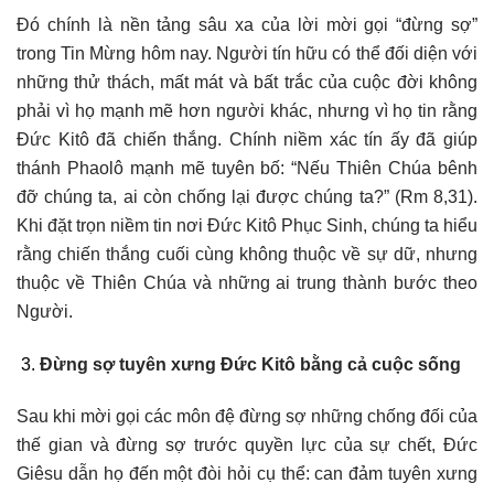
Đó chính là nền tảng sâu xa của lời mời gọi “đừng sợ”
trong Tin Mừng hôm nay. Người tín hữu có thể đối diện với
những thử thách, mất mát và bất trắc của cuộc đời không
phải vì họ mạnh mẽ hơn người khác, nhưng vì họ tin rằng
Đức Kitô đã chiến thắng. Chính niềm xác tín ấy đã giúp
thánh Phaolô mạnh mẽ tuyên bố: “Nếu Thiên Chúa bênh
đỡ chúng ta, ai còn chống lại được chúng ta?” (Rm 8,31).
Khi đặt trọn niềm tin nơi Đức Kitô Phục Sinh, chúng ta hiểu
rằng chiến thắng cuối cùng không thuộc về sự dữ, nhưng
thuộc về Thiên Chúa và những ai trung thành bước theo
Người.
Đừng sợ tuyên xưng Đức Kitô bằng cả cuộc sống
Sau khi mời gọi các môn đệ đừng sợ những chống đối của
thế gian và đừng sợ trước quyền lực của sự chết, Đức
Giêsu dẫn họ đến một đòi hỏi cụ thể: can đảm tuyên xưng