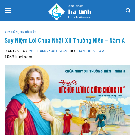
Skip
to
content
SUY NIỆM
,
TIN NỔI BẬT
Suy Niệm Lời Chúa Nhật XII Thường Niên – Năm A
ĐĂNG NGÀY
20 THÁNG SÁU, 2026
BỞI
BAN BIÊN TẬP
1053 lượt xem