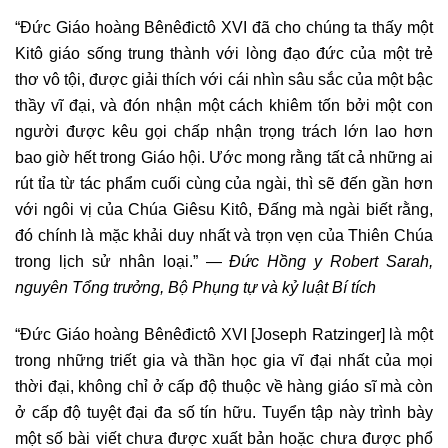
“Đức Giáo hoàng Bênêđictô XVI đã cho chúng ta thấy một
Kitô giáo sống trung thành với lòng đạo đức của một trẻ
thơ vô tội, được giải thích với cái nhìn sâu sắc của một bậc
thầy vĩ đại, và đón nhận một cách khiêm tốn bởi một con
người được kêu gọi chấp nhận trọng trách lớn lao hơn
bao giờ hết trong Giáo hội. Ước mong rằng tất cả những ai
rút tỉa từ tác phẩm cuối cùng của ngài, thì sẽ đến gần hơn
với ngôi vị của Chúa Giêsu Kitô, Đấng mà ngài biết rằng,
đó chính là mặc khải duy nhất và trọn vẹn của Thiên Chúa
trong lịch sử nhân loại.” —
Đức Hồng y Robert Sarah,
nguyên Tổng trưởng, Bộ Phụng tự và kỷ luật Bí tích
“Đức Giáo hoàng Bênêđictô XVI [Joseph Ratzinger] là một
trong những triết gia và thần học gia vĩ đại nhất của mọi
thời đại, không chỉ ở cấp độ thuộc về hàng giáo sĩ mà còn
ở cấp độ tuyệt đại đa số tín hữu. Tuyển tập này trình bày
một số bài viết chưa được xuất bản hoặc chưa được phổ