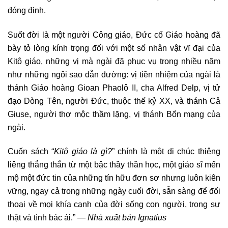
đóng đinh.
Suốt đời là một người Công giáo, Đức cố Giáo hoàng đã
bày tỏ lòng kính trọng đối với một số nhân vật vĩ đại của
Kitô giáo, những vị mà ngài đã phục vụ trong nhiều năm
như những ngôi sao dẫn đường: vị tiền nhiệm của ngài là
thánh Giáo hoàng Gioan Phaolô II, cha Alfred Delp, vị tử
đạo Dòng Tên, người Đức, thuộc thế kỷ XX, và thánh Cả
Giuse, người thợ mộc thầm lặng, vị thánh Bổn mạng của
ngài.
Cuốn sách “
Kitô giáo là gì?
” chính là một di chúc thiêng
liêng thẳng thắn từ một bậc thầy thần học, một giáo sĩ mến
mộ một đức tin của những tín hữu đơn sơ nhưng luôn kiên
vững, ngay cả trong những ngày cuối đời, sẵn sàng để đối
thoại về mọi khía cạnh của đời sống con người, trong sự
thật và tình bác ái.” —
Nhà xuất bản Ignatius