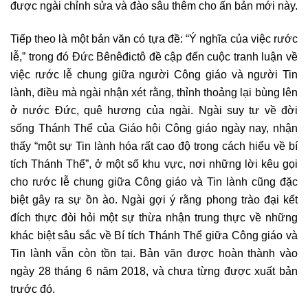
được ngài chỉnh sửa và đào sâu thêm cho ấn bản mới này.
Tiếp theo là một bản văn có tựa đề: “Ý nghĩa của việc rước
lễ,” trong đó Đức Bênêđictô đề cập đến cuộc tranh luận về
việc rước lễ chung giữa người Công giáo và người Tin
lành, điều mà ngài nhận xét rằng, thỉnh thoảng lại bùng lên
ở nước Đức, quê hương của ngài. Ngài suy tư về đời
sống Thánh Thể của Giáo hội Công giáo ngày nay, nhận
thấy “một sự Tin lành hóa rất cao độ trong cách hiểu về bí
tích Thánh Thể”, ở một số khu vực, nơi những lời kêu gọi
cho rước lễ chung giữa Công giáo và Tin lành cũng đặc
biệt gây ra sự ồn ào. Ngài gợi ý rằng phong trào đại kết
đích thực đòi hỏi một sự thừa nhận trung thực về những
khác biệt sâu sắc về Bí tích Thánh Thể giữa Công giáo và
Tin lành vẫn còn tồn tại. Bản văn được hoàn thành vào
ngày 28 tháng 6 năm 2018, và chưa từng được xuất bản
trước đó.