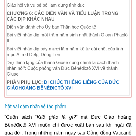
Giáo hội và vụ bê bối lạm dụng tình dục
CHƯƠNG 6: CÁC DIỄN VĂN VÀ TIỂU LUẬN TRONG
CÁC DỊP KHÁC NHAU
Diễn văn dành cho Ủy ban Thần học Quốc tế
Bài viết nhân dịp một trăm năm sinh nhật thánh Gioan Phaolô
II
Bài viết nhân dịp bảy mươi lăm năm kể từ cái chết của linh
mục Alfred Delp, Dòng Tên
“Sự thinh lặng của thánh Giuse cũng chính là cách thánh
nhân nói”: Cuộc phỏng vấn Đức Bênêđictô XVI về thánh
Giuse
PHẦN PHỤ LỤC:
DI CHÚC THIÊNG LIÊNG CỦA ĐỨC
GIÁOHOÀNG BÊNÊĐICTÔ XVI
Một vài cảm nhận về tác phẩm
“Cuốn sách “
Kitô giáo là gì?
” mà Đức Giáo hoàng
Bênêđictô XVI muốn chỉ được xuất bản sau khi ngài đã
qua đời. Trong những năm ngay sau Công đồng Vaticanô