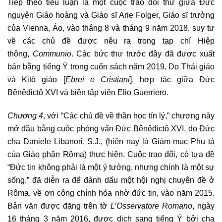
Tiếp theo tiểu luận là một cuộc trao đổi thư giữa Đức
nguyên Giáo hoàng và Giáo sĩ Arie Folger, Giáo sĩ trưởng
của Vienna, Áo, vào tháng 8 và tháng 9 năm 2018, suy tư
về các chủ đề được nêu ra trong tạp chí Hiệp
thông,
Communio
. Các bức thư trước đây đã được xuất
bản bằng tiếng Ý trong cuốn sách năm 2019, Do Thái giáo
và Kitô giáo [
Ebrei e Cristiani
], hợp tác giữa Đức
Bênêđictô XVI và biên tập viên Elio Guerriero.
Chương 4
, với “Các chủ đề về thần học tín lý,” chương này
mở đầu bằng cuộc phỏng vấn Đức Bênêđictô XVI, do Đức
cha Daniele Libanori, S.J., (hiện nay là Giám mục Phụ tá
của Giáo phận Rôma) thực hiện. Cuộc trao đổi, có tựa đề
“Đức tin không phải là một ý tưởng, nhưng chính là một sự
sống,” đã diễn ra để đánh dấu một hội nghị chuyên đề ở
Rôma, về ơn công chính hóa nhờ đức tin, vào năm 2015.
Bản văn được đăng trên tờ
L’Osservatore Romano
, ngày
16 tháng 3 năm 2016, được dịch sang tiếng Ý bởi cha