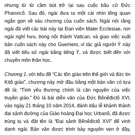
nhưng từ từ cầm bút trở lại sau cuộc bầu cử Đức
Phanxicô. Sau đó, ngài đưa ra một cái nhìn tổng quan
ngắn gọn về sáu chương của cuốn sách. Ngài nói rằng
ngài đã viết các bài này tại Đan viện Mater Ecclesiae, nơi
ngài nghỉ hưu, trong nội thành Vatican, và giao việc xuất
bản cuốn sách này cho Guerriero, vì tác giả người Ý này
đã viết tiểu sử ngài bằng tiếng Ý, và được biết đến với
chuyên môn thần học.
Chương 1
, với tiêu đề “Các tôn giáo trên thế giới và đức tin
Kitô giáo”, chương này mở đầu bằng một bản văn có tựa
đề là: “Tình yêu thương chính là căn nguyên của việc
truyền giáo.” Đó là bài diễn văn của Đức Bênêđictô XVI,
vào ngày 21 tháng 10 năm 2014, đánh dấu lễ khánh thành
đại sảnh đường của Giáo hoàng Đại học Urbanô, đã được
trùng tu và đặt tên là “Đại sảnh Bênêđictô XVI” để vinh
danh ngài. Bản văn được trình bày nguyên vẹn ở đây,