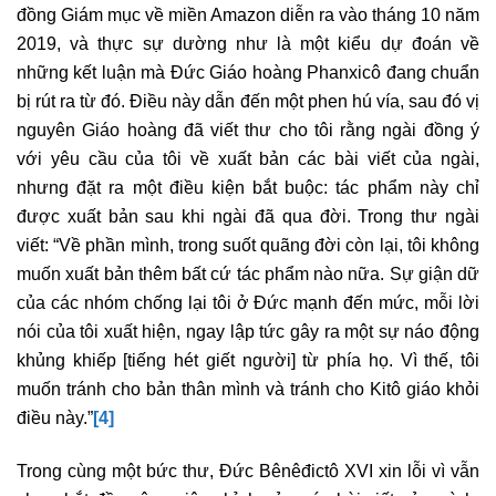
đồng Giám mục về miền Amazon diễn ra vào tháng 10 năm
2019, và thực sự dường như là một kiểu dự đoán về
những kết luận mà Đức Giáo hoàng Phanxicô đang chuẩn
bị rút ra từ đó. Điều này dẫn đến một phen hú vía, sau đó vị
nguyên Giáo hoàng đã viết thư cho tôi rằng ngài đồng ý
với yêu cầu của tôi về xuất bản các bài viết của ngài,
nhưng đặt ra một điều kiện bắt buộc: tác phẩm này chỉ
được xuất bản sau khi ngài đã qua đời. Trong thư ngài
viết: “Về phần mình, trong suốt quãng đời còn lại, tôi không
muốn xuất bản thêm bất cứ tác phẩm nào nữa. Sự giận dữ
của các nhóm chống lại tôi ở Đức mạnh đến mức, mỗi lời
nói của tôi xuất hiện, ngay lập tức gây ra một sự náo động
khủng khiếp [tiếng hét giết người] từ phía họ. Vì thế, tôi
muốn tránh cho bản thân mình và tránh cho Kitô giáo khỏi
điều này.”
[4]
Trong cùng một bức thư, Đức Bênêđictô XVI xin lỗi vì vẫn