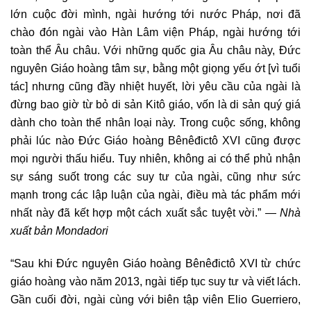
lớn cuộc đời mình, ngài hướng tới nước Pháp, nơi đã
chào đón ngài vào Hàn Lâm viện Pháp, ngài hướng tới
toàn thể Âu châu. Với những quốc gia Âu châu này, Đức
nguyên Giáo hoàng tâm sự, bằng một giọng yếu ớt [vì tuổi
tác] nhưng cũng đầy nhiệt huyết, lời yêu cầu của ngài là
đừng bao giờ từ bỏ di sản Kitô giáo, vốn là di sản quý giá
dành cho toàn thể nhân loại này. Trong cuộc sống, không
phải lúc nào Đức Giáo hoàng Bênêđictô XVI cũng được
mọi người thấu hiểu. Tuy nhiên, không ai có thể phủ nhận
sự sáng suốt trong các suy tư của ngài, cũng như sức
mạnh trong các lập luận của ngài, điều mà tác phẩm mới
nhất này đã kết hợp một cách xuất sắc tuyệt vời.” —
Nhà
xuất bản Mondadori
“Sau khi Đức nguyên Giáo hoàng Bênêđictô XVI từ chức
giáo hoàng vào năm 2013, ngài tiếp tục suy tư và viết lách.
Gần cuối đời, ngài cùng với biên tập viên Elio Guerriero,