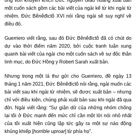
một cuốn sách gồm các bài viết của ngài kể từ khi ngài từ
nhiệm. Đức Bênêđictô XVI nói rằng ngài sẽ suy nghĩ về
điều đó.
Guerriero viết rằng, sau đó Đức Bênêđictô đã có chút do
dự vào thời điểm năm 2020, bởi cuộc tranh luận xung
quanh bài viết của ngài cho một cuốn sách về sự độc thân
linh mục, do Đức Hồng y Robert Sarah xuất bản.
Nhưng trong một lá thư gửi cho Guerriero, đề ngày 13
tháng 1 năm 2021, Đức Bênêđictô nói rằng, ngài muốn các
bài viết sau khi ngài từ nhiệm, sẽ được xuất bản – nhưng
chỉ với điều kiện, chúng phải xuất bản sau khi ngài đã qua
đời. Ngài viết rằng: “Sự giận dữ của những nhóm chống
lại tôi ở Đức mạnh đến mức chỉ cần một lời nói nhỏ nhất
của tôi xuất hiện cũng lập tức gây ra một sự náo động
khủng khiếp [
horrible uproar
] từ phía họ”.