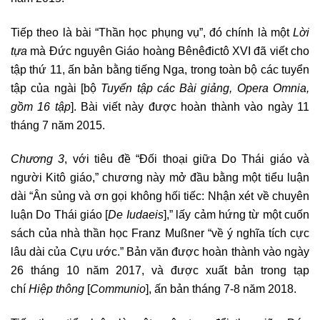
Tiếp theo là bài “Thần học phụng vụ”, đó chính là một
Lời
tựa
mà Đức nguyên Giáo hoàng Bênêđictô XVI đã viết cho
tập thứ 11, ấn bản bằng tiếng Nga, trong toàn bộ các tuyển
tập của ngài [bộ
Tuyển tập các Bài giảng,
Opera Omnia,
gồm 16 tập
]. Bài viết này được hoàn thành vào ngày 11
tháng 7 năm 2015.
Chương 3
, với tiêu đề “Đối thoại giữa Do Thái giáo và
người Kitô giáo,” chương này mở đầu bằng một tiểu luận
dài “Ân sủng và ơn gọi không hối tiếc: Nhận xét về chuyên
luận Do Thái giáo [
De Iudaeis
],” lấy cảm hứng từ một cuốn
sách của nhà thần học Franz Mußner “về ý nghĩa tích cực
lâu dài của Cựu ước.” Bản văn được hoàn thành vào ngày
26 tháng 10 năm 2017, và được xuất bản trong tạp
chí
Hiệp thông
[
Communio
], ấn bản tháng 7-8 năm 2018.