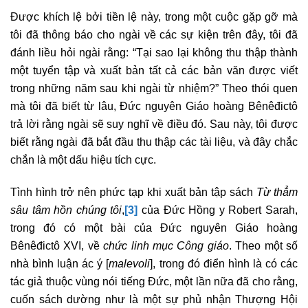
Được khích lệ bởi tiền lệ này, trong một cuộc gặp gỡ mà
tôi đã thông báo cho ngài về các sự kiện trên đây, tôi đã
đánh liều hỏi ngài rằng: “Tại sao lại không thu thập thành
một tuyển tập và xuất bản tất cả các bản văn được viết
trong những năm sau khi ngài từ nhiệm?” Theo thói quen
mà tôi đã biết từ lâu, Đức nguyên Giáo hoàng Bênêđictô
trả lời rằng ngài sẽ suy nghĩ về điều đó. Sau này, tôi được
biết rằng ngài đã bắt đầu thu thập các tài liệu, và đây chắc
chắn là một dấu hiệu tích cực.
Tình hình trở nên phức tạp khi xuất bản tập sách
Từ thẳm
sâu tâm hồn chúng tôi
,
[3]
của Đức Hồng y Robert Sarah,
trong đó có một bài của Đức nguyên Giáo hoàng
Bênêđictô XVI, về
chức linh mục Công giáo
. Theo một số
nhà bình luận ác ý [
malevoli
], trong đó điển hình là có các
tác giả thuộc vùng nói tiếng Đức, một lần nữa đã cho rằng,
cuốn sách dường như là một sự phủ nhận Thượng Hội