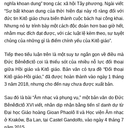
nghĩa khoan dung” trong các xã hội Tây phương. Ngài viết:
“Sự bất khoan dung của thời hiện đại này rõ ràng đối với
đức tin Kitô giáo chưa biến thành cuộc bách hại công khai.
Nhưng nó tự trình bày một cách độc đoán hơn bao giờ hết,
nhằm mục đích đạt được, với các luật lệ kèm theo, sự tuyệt
chủng của những gì là điểm chính yếu của Kitô giáo”.
Tiếp theo tiểu luận trên là một suy tư ngắn gọn về điều mà
Đức Bênêđictô coi là thiếu sót của nhiều nỗ lực đối thoại
giữa Hồi giáo và Kitô giáo. Bản văn có tựa đề “Đối thoại
Kitô giáo-Hồi giáo,” đã được hoàn thành vào ngày 1 tháng
3 năm 2018, nhưng cho đến nay chưa được xuất bản.
Sau đó là bài “Âm nhạc và phụng vụ,” một bản văn do Đức
Bênêđictô XVI viết, nhân dịp nhận bằng tiến sĩ danh dự từ
Đại học Giáo hoàng Gioan Phaolô II và Học viện Âm nhạc
ở Kraków, Ba Lan, tại Castel Gandolfo, vào ngày 4 tháng 7
năm 2015.