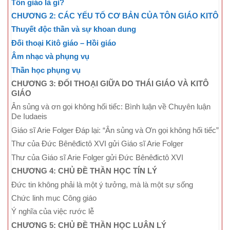
Tôn giáo là gì?
CHƯƠNG 2: CÁC YẾU TỐ CƠ BẢN CỦA TÔN GIÁO KITÔ
Thuyết độc thần và sự khoan dung
Đối thoại Kitô giáo – Hồi giáo
Âm nhạc và phụng vụ
Thần học phụng vụ
CHƯƠNG 3: ĐỐI THOẠI GIỮA DO THÁI GIÁO VÀ KITÔ
GIÁO
Ân sủng và ơn gọi không hối tiếc: Bình luận về Chuyên luận
De Iudaeis
Giáo sĩ Arie Folger Đáp lại: “Ân sủng và Ơn gọi không hối tiếc”
Thư của Đức Bênêđictô XVI gửi Giáo sĩ Arie Folger
Thư của Giáo sĩ Arie Folger gửi Đức Bênêđictô XVI
CHƯƠNG 4: CHỦ ĐỀ THẦN HỌC TÍN LÝ
Đức tin không phải là một ý tưởng, mà là một sự sống
Chức linh mục Công giáo
Ý nghĩa của việc rước lễ
CHƯƠNG 5: CHỦ ĐỀ THẦN HỌC LUÂN LÝ