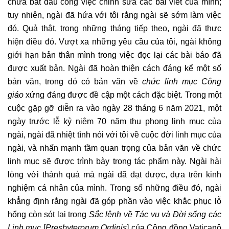
chưa bắt đầu công việc chỉnh sửa các bài viết của mình;
tuy nhiên, ngài đã hứa với tôi rằng ngài sẽ sớm làm việc
đó. Quả thật, trong những tháng tiếp theo, ngài đã thực
hiện điều đó. Vượt xa những yêu cầu của tôi, ngài không
giới hạn bản thân mình trong việc đọc lại các bài báo đã
được xuất bản. Ngài đã hoàn thiện cách đáng kể một số
bản văn, trong đó có bản văn về
chức linh mục Công
giáo
xứng đáng được đề cập một cách đặc biệt. Trong một
cuộc gặp gỡ diễn ra vào ngày 28 tháng 6 năm 2021, một
ngày trước lễ kỷ niệm 70 năm thụ phong linh mục của
ngài, ngài đã nhiệt tình nói với tôi về cuộc đời linh mục của
ngài, và nhấn mạnh tầm quan trọng của bản văn về chức
linh mục sẽ được trình bày trong tác phẩm này. Ngài hài
lòng với thành quả mà ngài đã đạt được, dựa trên kinh
nghiệm cá nhân của mình. Trong số những điều đó, ngài
khẳng định rằng ngài đã góp phần vào việc khắc phục lỗ
hổng còn sót lại trong
Sắc lệnh về Tác vụ và Đời sống các
Linh mục
[
Presbyterorum Ordinis
] của Công đồng Vaticanô