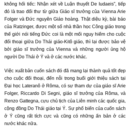
không hối tiếc: Nhận xét về Luận thuyết De Iudaeis”, tiếp
đó là trao đổi thư từ giữa Giáo sĩ trưởng của Vienna Arie
Folger và Đức nguyên Giáo hoàng. Thật diệu kỳ, bài báo
của Ratzinger, được một số nhà thần học Công giáo trong
thế giới nói tiếng Đức coi là một mối nguy hiểm cho cuộc
đối thoại giữa Do Thái giáo-Kitô giáo, thì lại được bảo vệ
bởi giáo sĩ trưởng của Vienna và những người ủng hộ
người Do Thái ở Ý và ở các nước khác.
Việc xuất bản cuốn sách đó đã mang lại thành quả tốt đẹp
cho cuộc đối thoại, đến nỗi trong buổi giới thiệu sách tại
Đại học Lateranô ở Rôma, có sự tham dự của giáo sĩ Arie
Folger, Riccardo Di Segni, giáo sĩ trưởng của Rôma, và
Renzo Gattegna, cựu chủ tịch của Liên minh các quốc gia,
cộng đồng Do Thái giáo tại Ý. Sự phổ biến của cuốn sách
ở Ý cũng rất tích cực và cũng có những ấn bản ở các
nước khác nữa.