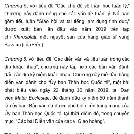
Chương 5
, với tiêu đề “Các chủ đề về thần học luân lý,”
chương này dành riêng cho các vấn đề luân lý. Nó bao
gồm tiểu luận “Giáo hội và tai tiếng lạm dụng tình dục,”
được xuất bản lần đầu vào năm 2019 trên tạp
chí
Klerusblatt
, một nguyệt san của hàng giáo sĩ vùng
Bavaria [của Đức].
Chương 6
, với tiêu đề “Các diễn văn và tiểu luận trong các
dịp khác nhau”, chương này tập hợp các bản văn đánh
dấu các dịp kỷ niệm khác nhau. Chương này mở đầu bằng
diễn văn dành cho “Ủy ban Thần học Quốc tế”, một bài
phát biểu vào ngày 22 tháng 10 năm 2019, tại Đan
viện
Mater Ecclesiae
, để đánh dấu kỷ niệm 50 năm thành
lập ủy ban. Bản văn đã được phổ biến trên trang mạng của
Ủy ban Thần học Quốc tế, tại thời điểm đó, trong chuyên
mục: “Các bài Diễn văn của các vị Giáo hoàng”.