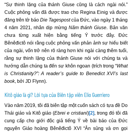
“Sự thinh lặng của thánh Giuse cũng là cách ngài nói.”
Cuộc phỏng vấn đã được trao cho Regina Einig và được
đăng trên tờ báo
Die Tagespost
của Đức, vào ngày 1 tháng
4 năm 2021, nhân dịp mừng
Năm thánh Giuse
. Bản văn
chưa từng xuất hiện bằng tiếng Ý trước đây. Đức
Bênêđictô nói rằng cuộc phỏng vấn phản ảnh sự hiểu biết
của ngài, vốn trở nên rõ ràng hơn khi ngài càng thêm tuổi,
rằng sự thinh lặng của thánh Giuse nói với chúng ta và
hướng dẫn chúng ta đến sự khôn ngoan (trích trong “
What
is Christianity?”: A reader’s guide to Benedict XVI’s last
book
, bởi JD Flynn).
Kitô giáo là gì? Lời tựa của Biên tập viên Elio Guerriero
Vào năm 2019, tôi đã biên tập một cuốn sách có tựa đề Do
Thái giáo và Kitô giáo (
Ebrei e cristiani
)
[2]
, trong đó tôi đã
cung cấp cho giới độc giả tiếng Ý về bài báo của Đức
nguyên Giáo hoàng Bênêđictô XVI “Ân sủng và ơn gọi