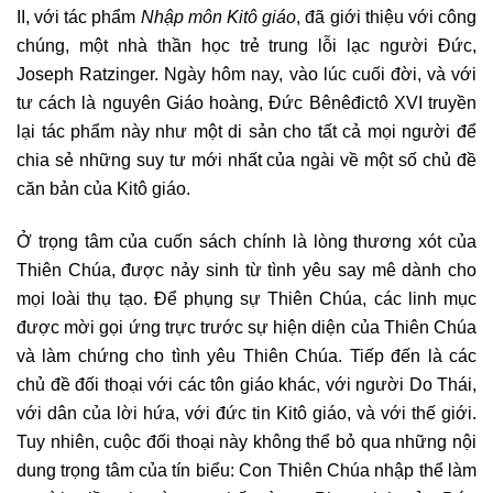
II, với tác phẩm
Nhập môn Kitô giáo
, đã giới thiệu với công
chúng, một nhà thần học trẻ trung lỗi lạc người Đức,
Joseph Ratzinger. Ngày hôm nay, vào lúc cuối đời, và với
tư cách là nguyên Giáo hoàng, Đức Bênêđictô XVI truyền
lại tác phẩm này như một di sản cho tất cả mọi người để
chia sẻ những suy tư mới nhất của ngài về một số chủ đề
căn bản của Kitô giáo.
Ở trọng tâm của cuốn sách chính là lòng thương xót của
Thiên Chúa, được nảy sinh từ tình yêu say mê dành cho
mọi loài thụ tạo. Để phụng sự Thiên Chúa, các linh mục
được mời gọi ứng trực trước sự hiện diện của Thiên Chúa
và làm chứng cho tình yêu Thiên Chúa. Tiếp đến là các
chủ đề đối thoại với các tôn giáo khác, với người Do Thái,
với dân của lời hứa, với đức tin Kitô giáo, và với thế giới.
Tuy nhiên, cuộc đối thoại này không thể bỏ qua những nội
dung trọng tâm của tín biểu: Con Thiên Chúa nhập thể làm