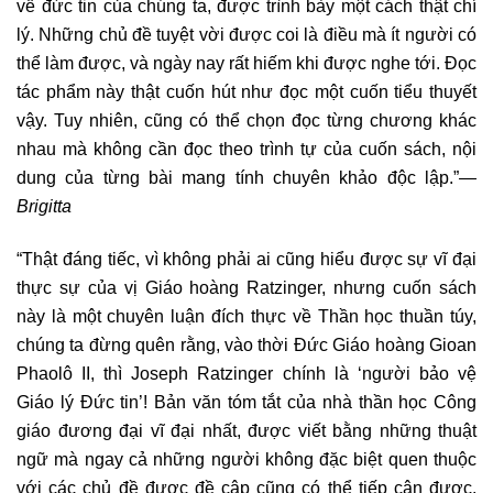
về đức tin của chúng ta, được trình bày một cách thật chí
lý. Những chủ đề tuyệt vời được coi là điều mà ít người có
thể làm được, và ngày nay rất hiếm khi được nghe tới. Đọc
tác phẩm này thật cuốn hút như đọc một cuốn tiểu thuyết
vậy. Tuy nhiên, cũng có thể chọn đọc từng chương khác
nhau mà không cần đọc theo trình tự của cuốn sách, nội
dung của từng bài mang tính chuyên khảo độc lập.”
—
Brigitta
“Thật đáng tiếc, vì không phải ai cũng hiểu được sự vĩ đại
thực sự của vị Giáo hoàng Ratzinger, nhưng cuốn sách
này là một chuyên luận đích thực về Thần học thuần túy,
chúng ta đừng quên rằng, vào thời Đức Giáo hoàng Gioan
Phaolô II, thì Joseph Ratzinger chính là ‘người bảo vệ
Giáo lý Đức tin’! Bản văn tóm tắt của nhà thần học Công
giáo đương đại vĩ đại nhất, được viết bằng những thuật
ngữ mà ngay cả những người không đặc biệt quen thuộc
với các chủ đề được đề cập cũng có thể tiếp cận được.