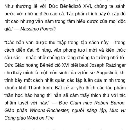
Như thường lệ với Đức Bênêđictô XVI, chúng ta sánh
bước với những điều cao cả. Tác phẩm trình bày ở cấp độ
rất cao nhưng vẫn nằm trong tầm hiểu được của mọi độc
giả.” —
Massimo Pometti
“Các bản văn được thu thập trong tập sách này – trong
cách diễn đạt rõ ràng, văn phong tươi mới và kiến thức
sâu sắc – nhắc nhở chúng ta rằng chúng ta tưởng nhớ tới
Đức Giáo hoàng Bênêđictô XVI biết bao! Joseph Ratzinger
cho thấy mình là một môn sinh của vị tôn sư Augustinô, khi
trình bày một cách nhất quán các lập luận của mình trong
khuôn khổ Thánh kinh. Bất cứ ai yêu thích các tác phẩm
thần học hảo hạng thì hẳn sẽ cảm thấy thích thú với tác
phẩm tuyệt vời này.” —
Đức Giám mục Robert Barron,
Giáo phận Winona-Rochester; người sáng lập, Mục vụ
Công giáo Word on Fire