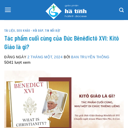
Skip
to
content
TÀI LIỆU, SƯU KHẢO - HỎI ĐÁP
,
TIN NỔI BẬT
Tác phẩm cuối cùng của Đức Bênêđictô XVI: Kitô
Giáo là gì?
ĐĂNG NGÀY
2 THÁNG MỘT, 2024
BỞI
BAN TRUYỀN THÔNG
5041 lượt xem