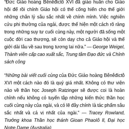
“Đức Giáo hoàng Bênêđictô XVI đã giáo huấn cho Giáo
hội để rồi chính Giáo hội có thể cống hiến cho thế giới
những chân lý sâu sắc nhất về chính mình. Việc nghiên
cứu phi thường của ngài, được thể hiện một cách rõ ràng
trong những suy tư cuối cùng này, một người đã sống một
cuộc đời cao thượng, sẽ còn dạy cho cả Giáo hội và thế
giới dài lâu về sau trong tương lai nữa.” —
George Weigel,
Thành viên cấp cao xuất sắc, Trung tâm Đạo đức và Chính
sách công
“
Những bài viết cuối cùng
của Đức Giáo hoàng Bênêđictô
XVI một cách nào đó là quý giá nhất. Không có thư viện
nào về thần học Joseph Ratzinger sẽ được coi là hoàn
chỉnh nếu không có tuyển tập những kiến thức thần học
cuối cùng này của ngài, và có lẽ đây chính là tác phẩm sâu
sắc nhất và cá vị nhất của ngài.” —
Tracey Rowland,
Trưởng khoa Thần học thánh Gioan Phaolô II, Đại học
Notre Dame (Australia)