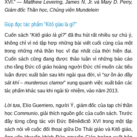
XVI.” —
Matthew Levering, James N. Jr. và Mary D. Perry,
Giám đốc Thần học, Chủng viện Mundelein
Giúp đọc tác phẩm “Kitô giáo là gì?”
Cuốn sách “
Kitô giáo là gì?
” đã thu hút rất nhiều sự chú ý,
không chỉ vì nó tập hợp những bài viết cuối cùng của một
trong những nhà thần học vĩ đại nhất của thời hiện đại.
Cuốn sách cũng đang được thảo luận vì những báo cáo
cho rằng Đức cố giáo hoàng người Đức chỉ muốn các tiểu
luận được xuất bản sau khi ngài qua đời, vì “
sự ồn ào đầy
sát khí
–
murderous clamor
” xung quanh việc xuất bản các
tác phẩm khác sau khi ngài từ nhiệm, vào năm 2013.
Lời tựa
, Elio Guerriero, người Ý, giám đốc của tạp chí thần
học
Communio
, giải thích nguồn gốc của cuốn sách. Trước
đây từng cộng tác với Đức Bênêđictô XVI trong một tập
sách nói về cuộc đối thoại giữa Do Thái giáo và Kitô giáo,
ông vốn khuyến khích Đức nguyên Giáo hoàng xuất bản