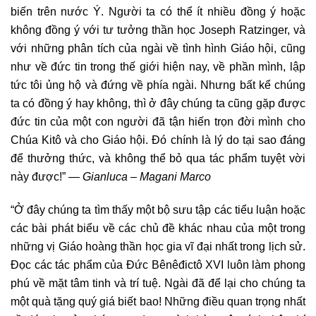
biến trên nước Ý. Người ta có thể ít nhiều đồng ý hoặc
không đồng ý với tư tưởng thần học Joseph Ratzinger, và
với những phân tích của ngài về tình hình Giáo hội, cũng
như về đức tin trong thế giới hiện nay, về phần mình, lập
tức tôi ủng hộ và đứng về phía ngài. Nhưng bất kể chúng
ta có đồng ý hay không, thì ở đây chúng ta cũng gặp được
đức tin của một con người đã tận hiến trọn đời mình cho
Chúa Kitô và cho Giáo hội. Đó chính là lý do tại sao đáng
để thưởng thức, và không thể bỏ qua tác phẩm tuyệt vời
này được!” —
Gianluca – Magani Marco
“Ở đây chúng ta tìm thấy một bộ sưu tập các tiểu luận hoặc
các bài phát biểu về các chủ đề khác nhau của một trong
những vị Giáo hoàng thần học gia vĩ đại nhất trong lịch sử.
Đọc các tác phẩm của Đức Bênêđictô XVI luôn làm phong
phú về mặt tâm tinh và trí tuệ. Ngài đã để lại cho chúng ta
một quà tặng quý giá biết bao! Những điều quan trọng nhất