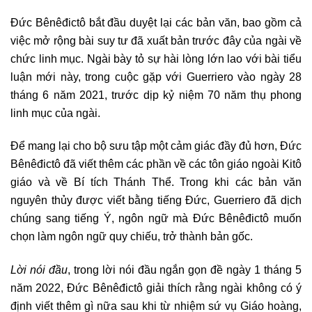
Đức Bênêđictô bắt đầu duyệt lại các bản văn, bao gồm cả
việc mở rộng bài suy tư đã xuất bản trước đây của ngài về
chức linh mục. Ngài bày tỏ sự hài lòng lớn lao với bài tiểu
luận mới này, trong cuộc gặp với Guerriero vào ngày 28
tháng 6 năm 2021, trước dịp kỷ niệm 70 năm thụ phong
linh mục của ngài.
Để mang lại cho bộ sưu tập một cảm giác đầy đủ hơn, Đức
Bênêđictô đã viết thêm các phần về các tôn giáo ngoài Kitô
giáo và về Bí tích Thánh Thể. Trong khi các bản văn
nguyên thủy được viết bằng tiếng Đức, Guerriero đã dịch
chúng sang tiếng Ý, ngôn ngữ mà Đức Bênêđictô muốn
chọn làm ngôn ngữ quy chiếu, trở thành bản gốc.
Lời nói đầu
, trong lời nói đầu ngắn gọn đề ngày 1 tháng 5
năm 2022, Đức Bênêđictô giải thích rằng ngài không có ý
định viết thêm gì nữa sau khi từ nhiệm sứ vụ Giáo hoàng,