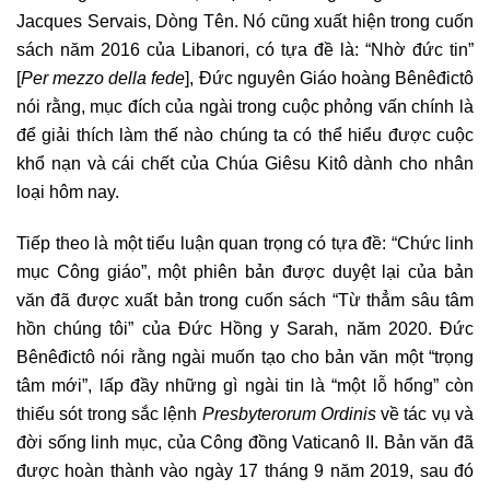
Jacques Servais, Dòng Tên. Nó cũng xuất hiện trong cuốn
sách năm 2016 của Libanori, có tựa đề là: “Nhờ đức tin”
[
Per mezzo della fede
], Đức nguyên Giáo hoàng Bênêđictô
nói rằng, mục đích của ngài trong cuộc phỏng vấn chính là
để giải thích làm thế nào chúng ta có thể hiểu được cuộc
khổ nạn và cái chết của Chúa Giêsu Kitô dành cho nhân
loại hôm nay.
Tiếp theo là một tiểu luận quan trọng có tựa đề: “Chức linh
mục Công giáo”, một phiên bản được duyệt lại của bản
văn đã được xuất bản trong cuốn sách “Từ thẳm sâu tâm
hồn chúng tôi” của Đức Hồng y Sarah, năm 2020. Đức
Bênêđictô nói rằng ngài muốn tạo cho bản văn một “trọng
tâm mới”, lấp đầy những gì ngài tin là “một lỗ hổng” còn
thiếu sót trong sắc lệnh
Presbyterorum Ordinis
về tác vụ và
đời sống linh mục, của Công đồng Vaticanô II. Bản văn đã
được hoàn thành vào ngày 17 tháng 9 năm 2019, sau đó