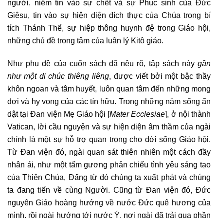
người, niềm tin vào sự chết và sự Phục sinh của Đức
Giêsu, tin vào sự hiện diện đích thực của Chúa trong bí
tích Thánh Thể, sự hiệp thông huynh đệ trong Giáo hội,
những chủ đề trọng tâm của luân lý Kitô giáo.
Như phụ đề của cuốn sách đã nêu rõ, tập sách này
gần
như một di chúc thiêng liêng
, được viết bởi một bậc thầy
khôn ngoan và tâm huyết, luôn quan tâm đến những mong
đợi và hy vọng của các tín hữu. Trong những năm sống ẩn
dật tại Đan viện Mẹ Giáo hội [
Mater Ecclesiae
], ở nội thành
Vatican, lời cầu nguyện và sự hiện diện âm thầm của ngài
chính là một sự hỗ trợ quan trọng cho đời sống Giáo hội.
Từ Đan viện đó, ngài quan sát thiên nhiên một cách đầy
nhân ái, như một tấm gương phản chiếu tình yêu sáng tạo
của Thiên Chúa, Đấng từ đó chúng ta xuất phát và chúng
ta đang tiến về cùng Người. Cũng từ Đan viện đó, Đức
nguyên Giáo hoàng hướng về nước Đức quê hương của
mình, rồi ngài hướng tới nước Ý, nơi ngài đã trải qua phần