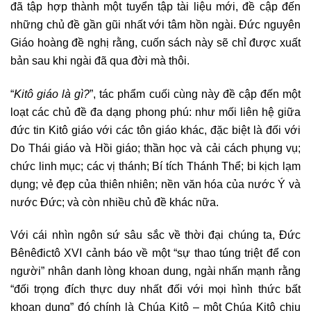
đã tập hợp thành một tuyển tập tài liệu mới, đề cập đến
những chủ đề gần gũi nhất với tâm hồn ngài. Đức nguyên
Giáo hoàng đề nghị rằng, cuốn sách này sẽ chỉ được xuất
bản sau khi ngài đã qua đời mà thôi.
“
Kitô giáo là gì?
”, tác phẩm cuối cùng này đề cập đến một
loạt các chủ đề đa dạng phong phú: như mối liên hệ giữa
đức tin Kitô giáo với các tôn giáo khác, đặc biệt là đối với
Do Thái giáo và Hồi giáo; thần học và cải cách phụng vụ;
chức linh mục; các vị thánh; Bí tích Thánh Thể; bi kịch lạm
dụng; vẻ đẹp của thiên nhiên; nền văn hóa của nước Ý và
nước Đức; và còn nhiều chủ đề khác nữa.
Với cái nhìn ngôn sứ sâu sắc về thời đại chúng ta, Đức
Bênêđictô XVI cảnh báo về một “sự thao túng triệt để con
người” nhân danh lòng khoan dung, ngài nhấn mạnh rằng
“đối trọng đích thực duy nhất đối với mọi hình thức bất
khoan dung” đó chính là Chúa Kitô – một Chúa Kitô chịu