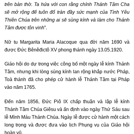
trên bàn thờ
.
Ta hứa với con rằng
chín
h Thánh Tâm Cha
sẽ mở rộng để tuôn
đổ tràn đầy
sức mạnh của Tình Yêu
Thiên Chúa trên những ai sẽ sùng
kính
và làm cho Thánh
Tâm
được
tôn vinh
”.
Nữ tu Margarita Maria Alacoque qua đời năm 1690 và
được Đức Bênêđictô XV phong thánh ngày 13.05.1920.
Giáo hội do dự trong việc công bố một ngày lễ kính Thánh
Tâm, nhưng khi lòng sùng kính lan rộng khắp nước Pháp,
Toà thánh đã cho phép cử hành lễ Thánh Tâm tại Pháp
vào năm 1765.
Đến năm 1856, Đức Piô IX chấp thuận và lập lễ kính
Thánh Tâm Chúa Giêsu và ấn định vào ngày Thứ Sáu sau
lễ Mình Máu Thánh Chúa. Ngày lễ được cử hành một cách
long trọng và được đưa vào lịch Phụng vụ của Giáo hội
hoàn vũ.