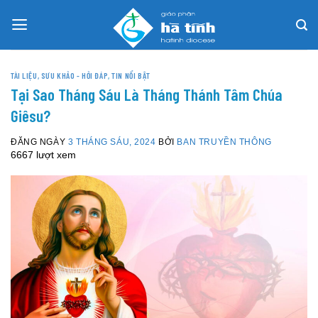
Skip
to
content
TÀI LIỆU, SƯU KHẢO - HỎI ĐÁP
,
TIN NỔI BẬT
Tại Sao Tháng Sáu Là Tháng Thánh Tâm Chúa
Giêsu?
ĐĂNG NGÀY
3 THÁNG SÁU, 2024
BỞI
BAN TRUYỀN THÔNG
6667 lượt xem