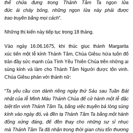
thể chứa đựng trong Thánh Tâm Ta ngọn lửa
đức
ái cháy
bỏng, những
ngọn lửa này
phải được
trao
truyền bằng mọi cách
”.
Những thị kiến này tiếp tục trong 18 tháng.
Vào ngày 16.06.1675, khi thúc giục thánh Margarita
xúc tiến một lễ kính Thánh Tâm, Chúa Giêsu hứa tuôn đổ
tràn đầy sức mạnh của Tình Yêu Thiên Chúa trên những ai
sùng kính và làm cho Thánh Tâm Người được tôn vinh.
Chúa Giêsu phán với thánh nữ:
“
Ta yêu cầu con
dành riêng ngày thứ Sáu sau Tuần Bát
nhật
của
lễ Mình Máu Thánh Chúa để cử hành một lễ đặc
biệt tôn vinh Thánh Tâm Ta, bằng việc
truyền bá lòng sùng
kính vào ngày đó
,
và đền tạ
Thánh Tâm Ta bằng một hành
động xứng đáng
,
để đền thay cho những sự sỉ nhục
mà
Thánh Tâm Ta đã nhận trong thời gian chịu tổn thương