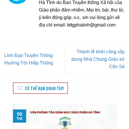
Hà Tĩnh do Ban Truyền thông Xã hội của
Giáo phận đảm nhiệm. Mọi tin, bài, thư từ,
ý kiến đóng góp, v.v.. xin vui lòng gửi về
địa chỉ email:
bttgphatinh@gmail.com
Thánh lễ khởi công xây
Linh Đạo Truyền Thông
dựng Nhà Chung Giáo xứ
Hướng Tới Hiệp Thông
Cồn Sẻ
CÓ THỂ BẠN QUAN TÂM
09
Th8
T