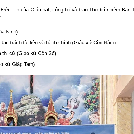
ý Đức Tin của Giáo hạt, công bố và trao Thư bổ nhiệm Ban
:
òa Ninh)
ặc trách tài liệu và hành chính (Giáo xứ Cồn Nâm)
 thi cử (Giáo xứ Cồn Sẻ)
áo xứ Giáp Tam)