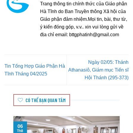
Trang thông tin chính thức của Giáo phận
Hà Tĩnh do Ban Truyền thông Xã hội của
Giáo phận đảm nhiệm.Mọi tin, bài, thư từ,
ý kiến đóng góp, v.v.. xin vui lòng gửi về
địa chỉ email:
bttgphatinh@gmail.com
Ngày 02/05: Thánh
Tin Tổng Hợp Giáo Phận Hà
Athanasiô, Giám mục Tiến sĩ
Tĩnh Tháng 04/2025
Hội Thánh (295-373)
CÓ THỂ BẠN QUAN TÂM
06
Th8
T