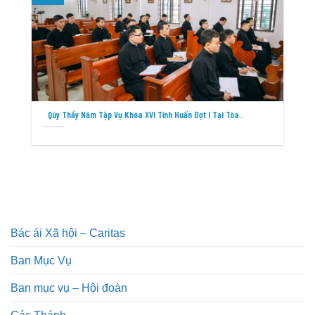
Qúy Thầy Năm Tập Vụ Khóa XVI Tĩnh Huấn Đợt I Tại Tòa..
Bác ái Xã hội – Caritas
Ban Mục Vụ
Ban mục vụ – Hội đoàn