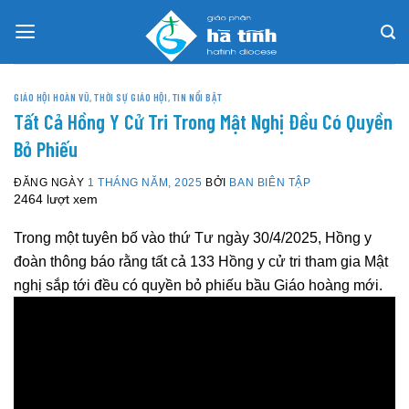
Skip
to
content
GIÁO HỘI HOÀN VŨ
,
THỜI SỰ GIÁO HỘI
,
TIN NỔI BẬT
Tất Cả Hồng Y Cử Tri Trong Mật Nghị Đều Có Quyền
Bỏ Phiếu
ĐĂNG NGÀY
1 THÁNG NĂM, 2025
BỞI
BAN BIÊN TẬP
2464 lượt xem
Trong một tuyên bố vào thứ Tư ngày 30/4/2025, Hồng y
đoàn thông báo rằng tất cả 133 Hồng y cử tri tham gia Mật
nghị sắp tới đều có quyền bỏ phiếu bầu Giáo hoàng mới.