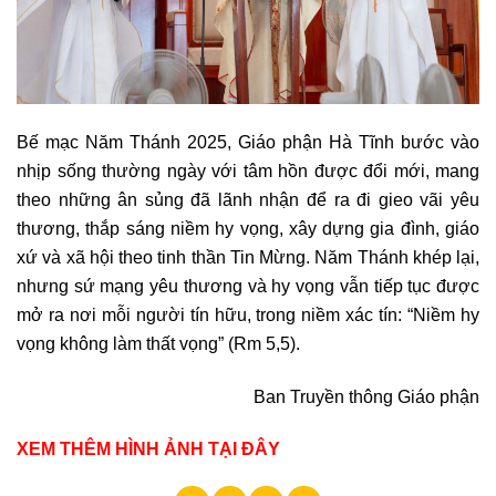
Bế mạc Năm Thánh 2025, Giáo phận Hà Tĩnh bước vào
nhịp sống thường ngày với tâm hồn được đổi mới, mang
theo những ân sủng đã lãnh nhận để ra đi gieo vãi yêu
thương, thắp sáng niềm hy vọng, xây dựng gia đình, giáo
xứ và xã hội theo tinh thần Tin Mừng. Năm Thánh khép lại,
nhưng sứ mạng yêu thương và hy vọng vẫn tiếp tục được
mở ra nơi mỗi người tín hữu, trong niềm xác tín: “Niềm hy
vọng không làm thất vọng” (Rm 5,5).
Ban Truyền thông Giáo phận
XEM THÊM HÌNH ẢNH TẠI ĐÂY