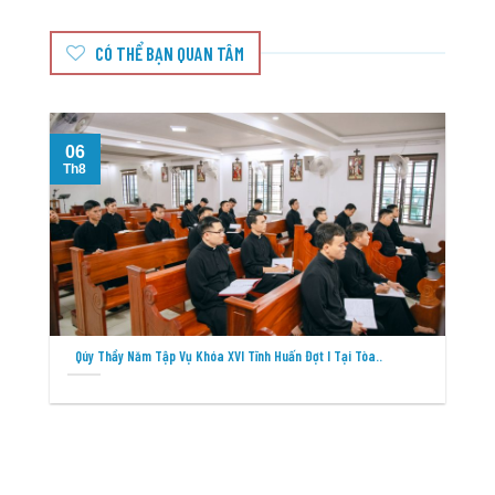
CÓ THỂ BẠN QUAN TÂM
06
Th8
T
Qúy Thầy Năm Tập Vụ Khóa XVI Tĩnh Huấn Đợt I Tại Tòa..