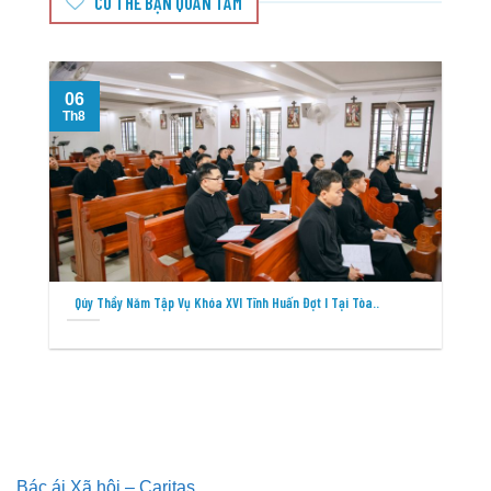
CÓ THỂ BẠN QUAN TÂM
06
Th8
T
Qúy Thầy Năm Tập Vụ Khóa XVI Tĩnh Huấn Đợt I Tại Tòa..
Bác ái Xã hội – Caritas