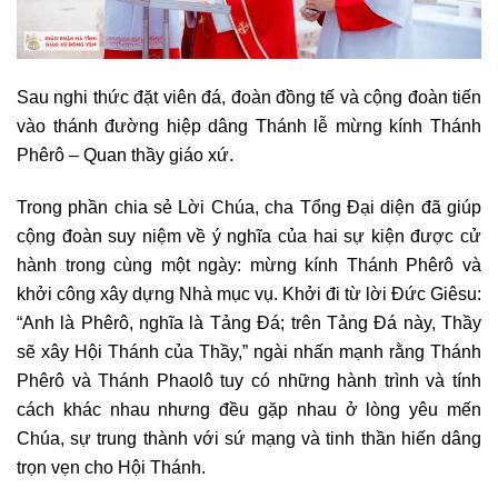
Sau nghi thức đặt viên đá, đoàn đồng tế và cộng đoàn tiến
vào thánh đường hiệp dâng Thánh lễ mừng kính Thánh
Phêrô – Quan thầy giáo xứ.
Trong phần chia sẻ Lời Chúa, cha Tổng Đại diện đã giúp
cộng đoàn suy niệm về ý nghĩa của hai sự kiện được cử
hành trong cùng một ngày: mừng kính Thánh Phêrô và
khởi công xây dựng Nhà mục vụ. Khởi đi từ lời Đức Giêsu:
“Anh là Phêrô, nghĩa là Tảng Đá; trên Tảng Đá này, Thầy
sẽ xây Hội Thánh của Thầy,” ngài nhấn mạnh rằng Thánh
Phêrô và Thánh Phaolô tuy có những hành trình và tính
cách khác nhau nhưng đều gặp nhau ở lòng yêu mến
Chúa, sự trung thành với sứ mạng và tinh thần hiến dâng
trọn vẹn cho Hội Thánh.