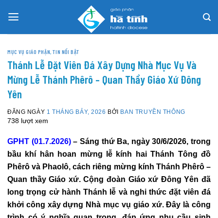
Skip
to
content
MỤC VỤ GIÁO PHẬN
,
TIN NỔI BẬT
Thánh Lễ Đặt Viên Đá Xây Dựng Nhà Mục Vụ Và
Mừng Lễ Thánh Phêrô – Quan Thầy Giáo Xứ Đông
Yên
ĐĂNG NGÀY
1 THÁNG BẢY, 2026
BỞI
BAN TRUYỀN THÔNG
738 lượt xem
GPHT (01.7.2026)
– Sáng thứ Ba, ngày 30/6/2026, trong
bầu khí hân hoan mừng lễ kính hai Thánh Tông đồ
Phêrô và Phaolô, cách riêng mừng kính Thánh Phêrô –
Quan thầy Giáo xứ. Cộng đoàn Giáo xứ Đông Yên đã
long trọng cử hành Thánh lễ và nghi thức đặt viên đá
khởi công xây dựng Nhà mục vụ giáo xứ. Đây là công
trình có ý nghĩa quan trọng, đáp ứng nhu cầu sinh