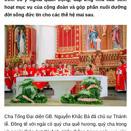
hoạt mục vụ của cộng đoàn và góp phần nuôi dưỡng
đời sống đức tin cho các thế hệ mai sau.
Cha Tổng Đại diện GB. Nguyễn Khắc Bá đã chủ sự Thánh
lễ. Đồng tế với ngài có quý cha quê hương, quý cha trong