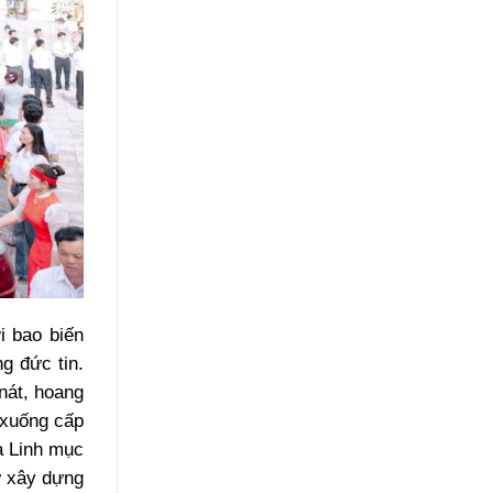
i bao biến
g đức tin.
nát, hoang
 xuống cấp
à Linh mục
ứ xây dựng