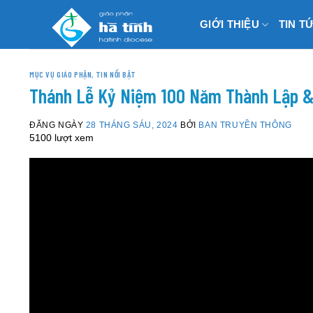
Skip
GIỚI THIỆU
TIN T
to
content
MỤC VỤ GIÁO PHẬN
,
TIN NỔI BẬT
Thánh Lễ Kỷ Niệm 100 Năm Thành Lập &
ĐĂNG NGÀY
28 THÁNG SÁU, 2024
BỞI
BAN TRUYỀN THÔNG
5100 lượt xem