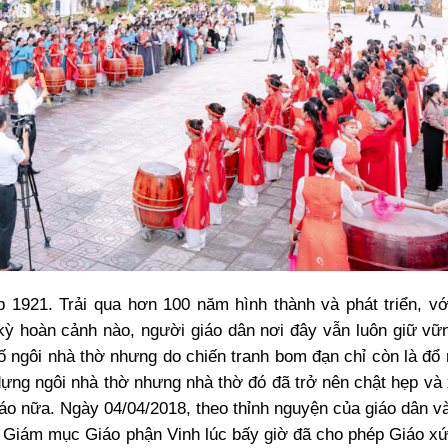
1921. Trải qua hơn 100 năm hình thành và phát triển, vớ
kỳ hoàn cảnh nào, người giáo dân nơi đây vẫn luôn giữ vữn
ố ngôi nhà thờ nhưng do chiến tranh bom đạn chỉ còn là đổ 
ng ngôi nhà thờ nhưng nhà thờ đó đã trở nên chật hẹp và
iáo nữa. Ngày 04/04/2018, theo thỉnh nguyện của giáo dân v
Giám mục Giáo phận Vinh lúc bấy giờ đã cho phép Giáo x