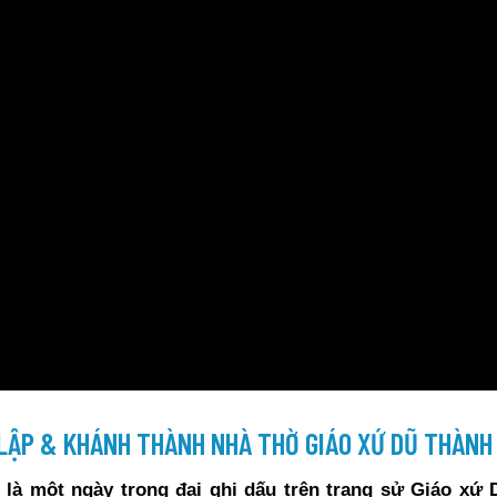
 LẬP & KHÁNH THÀNH NHÀ THỜ GIÁO XỨ DŨ THÀNH
là một ngày trọng đại ghi dấu trên trang sử Giáo xứ 