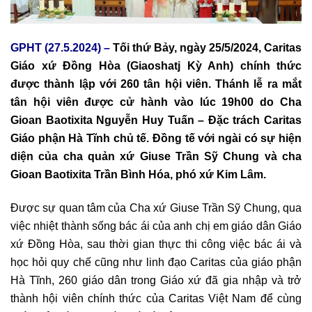
GPHT (27.5.2024) –
Tối thứ Bảy, ngày 25/5/2024, Caritas
Giáo xứ Đồng Hòa (Giaoshatj Kỳ Anh) chính thức
được thành lập với 260 tân hội viên. Thánh lễ ra mắt
tân hội viên được cử hành vào lúc 19h00 do Cha
Gioan Baotixita Nguyễn Huy Tuấn – Đặc trách Caritas
Giáo phận Hà Tĩnh chủ tế. Đồng tế với ngài có sự hiện
diện của cha quản xứ Giuse Trần Sỹ Chung và cha
Gioan Baotixita Trần Bình Hóa, phó xứ Kim Lâm.
Được sự quan tâm của Cha xứ Giuse Trần Sỹ Chung, qua
việc nhiệt thành sống bác ái của anh chị em giáo dân Giáo
xứ Đồng Hòa, sau thời gian thực thi công việc bác ái và
học hỏi quy chế cũng như linh đạo Caritas của giáo phận
Hà Tĩnh, 260 giáo dân trong Giáo xứ đã gia nhập và trở
thành hội viên chính thức của Caritas Việt Nam để cùng