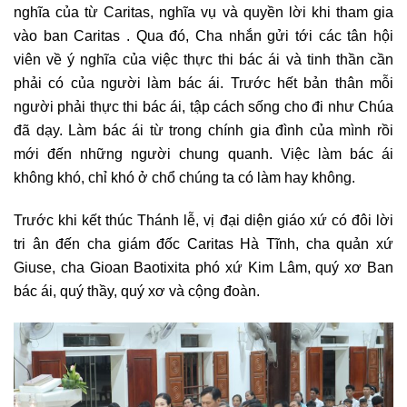
nghĩa của từ Caritas, nghĩa vụ và quyền lời khi tham gia
vào ban Caritas . Qua đó, Cha nhắn gửi tới các tân hội
viên về ý nghĩa của việc thực thi bác ái và tinh thần cần
phải có của người làm bác ái. Trước hết bản thân mỗi
người phải thực thi bác ái, tập cách sống cho đi như Chúa
đã dạy. Làm bác ái từ trong chính gia đình của mình rồi
mới đến những người chung quanh. Việc làm bác ái
không khó, chỉ khó ở chổ chúng ta có làm hay không.
Trước khi kết thúc Thánh lễ, vị đại diện giáo xứ có đôi lời
tri ân đến cha giám đốc Caritas Hà Tĩnh, cha quản xứ
Giuse, cha Gioan Baotixita phó xứ Kim Lâm, quý xơ Ban
bác ái, quý thầy, quý xơ và cộng đoàn.