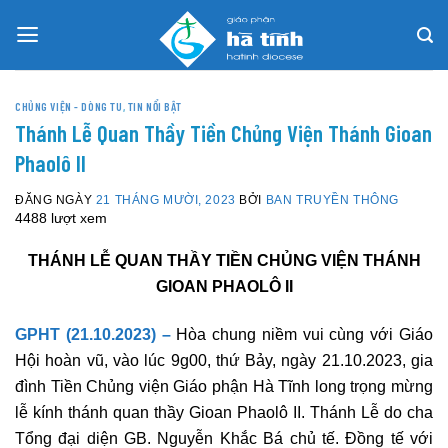
Skip
to
content
CHỦNG VIỆN - DÒNG TU
,
TIN NỔI BẬT
Thánh Lễ Quan Thầy Tiền Chủng Viện Thánh Gioan
Phaolô II
ĐĂNG NGÀY
21 THÁNG MƯỜI, 2023
BỞI
BAN TRUYỀN THÔNG
4488 lượt xem
THÁNH LỄ QUAN THẦY TIỀN CHỦNG VIỆN THÁNH
GIOAN PHAOLÔ II
GPHT (21.10.2023) –
Hòa chung niềm vui cùng với Giáo
Hội hoàn vũ, vào lúc 9g00, thứ Bảy, ngày 21.10.2023, gia
đình Tiền Chủng viện Giáo phận Hà Tĩnh long trọng mừng
lễ kính thánh quan thầy Gioan Phaolô II. Thánh Lễ do cha
Tổng đại diện GB. Nguyễn Khắc Bá chủ tế. Đồng tế với