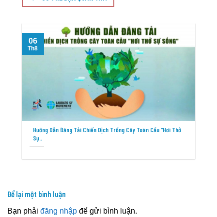
06
T
Th8
Hướng Dẫn Đăng Tải Chiến Dịch Trồng Cây Toàn Cầu “Hơi Thở
Sự..
Để lại một bình luận
Bạn phải
đăng nhập
để gửi bình luận.