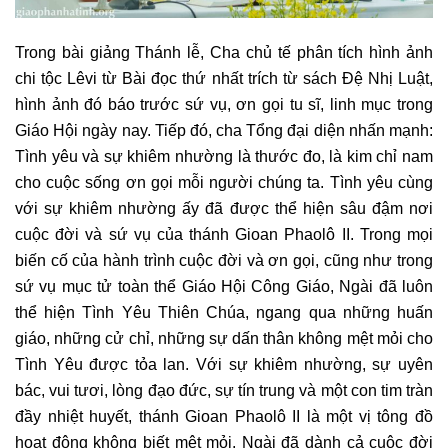
Trong bài giảng Thánh lễ, Cha chủ tế phân tích hình ảnh
chi tộc Lêvi từ Bài đọc thứ nhất trích từ sách Đệ Nhị Luật,
hình ảnh đó báo trước sứ vụ, ơn gọi tu sĩ, linh mục trong
Giáo Hội ngày nay. Tiếp đó, cha Tổng đại diện nhấn mạnh:
Tình yêu và sự khiêm nhường là thước đo, là kim chỉ nam
cho cuộc sống ơn gọi mỗi người chúng ta. Tình yêu cùng
với sự khiêm nhường ấy đã được thể hiện sâu đậm nơi
cuộc đời và sứ vụ của thánh Gioan Phaolô II. Trong mọi
biến cố của hành trình cuộc đời và ơn gọi, cũng như trong
sứ vụ mục tử toàn thể Giáo Hội Công Giáo, Ngài đã luôn
thể hiện Tình Yêu Thiên Chúa, ngang qua những huấn
giáo, những cử chỉ, những sự dấn thân không mệt mỏi cho
Tình Yêu được tỏa lan. Với sự khiêm nhường, sự uyên
bác, vui tươi, lòng đạo đức, sự tín trung và một con tim tràn
đầy nhiệt huyết, thánh Gioan Phaolô II là một vị tông đồ
hoạt động không biết mệt mỏi. Ngài đã dành cả cuộc đời