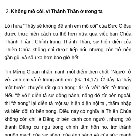
Không mồ côi, vì Thánh Thần ở trong ta
Lời hứa “Thầy sẽ không để anh em mồ côi” của Đức Giêsu
được thực hiện cách cụ thể hơn nữa qua việc ban Chúa
Thánh Thần. Chính trong Thánh Thần, sự hiện diện của
Thiên Chúa không chỉ được tiếp nối, nhưng còn trở nên
gần gũi và sâu xa hơn bao giờ hết.
Tin Mừng Gioan nhấn mạnh một điểm then chốt: “Người ở
với anh em và ở trong anh em” (Ga 14,17). Ở đây, ta thấy
một bước chuyển rất quan trọng: từ “ở với” đến “ở trong”.
Nếu “ở với” diễn tả sự đồng hành, nâng đỡ từ bên ngoài,
thì “ở trong” lại diễn tả một sự hiện diện nội tại, thấm nhập
và biến đổi từ bên trong. Điều này có nghĩa là Thiên Chúa
không còn chỉ là Đấng ở bên cạnh con người, nhưng trở
thành Đấng cư ngụ trong chính tâm hồn họ, trở thành
nguồn mạch của sự sống, của ánh sáng và của sức mạnh