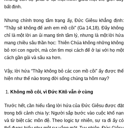
bất định.
Nhưng chính trong tâm trạng ấy, Đức Giêsu khẳng định:
“Thầy sẽ không để anh em mồ côi” (Ga 14,18). Đây không
chỉ là một lời an ủi mang tính tâm lý, nhưng là một lời hứa
mang chiều sâu thần học: Thiên Chúa không những không
bỏ rơi con người, mà còn tìm mọi cách để ở lại với họ một
cách gần gũi và sâu xa hơn.
Vậy, lời hứa “Thầy không bỏ các con mồ côi” ấy được thể
hiện như thế nào trong đời sống chúng ta hôm nay?
Không mồ côi, vì Đức Kitô vẫn ở cùng
Trước hết, cần hiểu rằng lời hứa của Đức Giêsu được đặt
trong bối cảnh chia ly: Người sắp bước vào cuộc khổ nạn
và từ biệt các môn đệ. Theo logic tự nhiên, sự ra đi ấy có
thể được hiểu như một sự vắng mặt. Tuy nhiên, Đức Giêsu