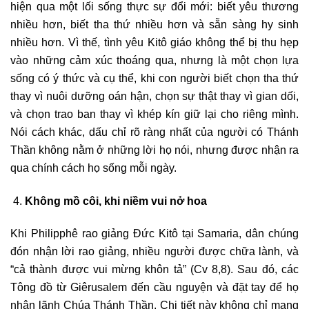
hiện qua một lối sống thực sự đổi mới: biết yêu thương
nhiều hơn, biết tha thứ nhiều hơn và sẵn sàng hy sinh
nhiều hơn. Vì thế, tình yêu Kitô giáo không thể bị thu hẹp
vào những cảm xúc thoáng qua, nhưng là một chọn lựa
sống có ý thức và cụ thể, khi con người biết chọn tha thứ
thay vì nuôi dưỡng oán hận, chọn sự thật thay vì gian dối,
và chọn trao ban thay vì khép kín giữ lại cho riêng mình.
Nói cách khác, dấu chỉ rõ ràng nhất của người có Thánh
Thần không nằm ở những lời họ nói, nhưng được nhận ra
qua chính cách họ sống mỗi ngày.
Không mồ côi, khi niềm vui nở hoa
Khi Philipphê rao giảng Đức Kitô tại Samaria, dân chúng
đón nhận lời rao giảng, nhiều người được chữa lành, và
“cả thành được vui mừng khôn tả” (Cv 8,8). Sau đó, các
Tông đồ từ Giêrusalem đến cầu nguyện và đặt tay để họ
nhận lãnh Chúa Thánh Thần. Chi tiết này không chỉ mang