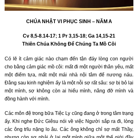
CHÚA NHẬT VI PHỤC SINH – NĂM A
Cv 8,5-8.14-17; 1 Pr 3,15-18; Ga 14,15-21
Thiên Chúa Không Để Chúng Ta Mồ Côi
Có lẽ ít cảm giác nào chạm đến tận đáy lòng con người
cho bằng cảm giác mồ côi: mất đi một người thân yêu, mất
một điểm tựa, mất một mái nhà nội tâm để nương náu.
Đằng sau kinh nghiệm ấy là một nỗi sợ rất sâu: sợ bị bỏ lại
một mình, sợ không còn ai hiểu mình, nâng đỡ mình và
đồng hành với mình.
Các môn đệ trong bữa Tiệc Ly cũng đang ở trong tâm trạng
ấy. Khi nghe Đức Giêsu nói về việc Người sắp ra đi, lòng
các ông trĩu nặng lo âu. Các ông không chỉ sợ mất Thầy,
nhưng còn sợ phải ở lại một mình giữa một thế giới đầy