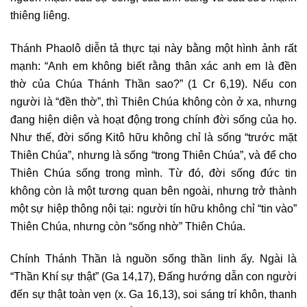
thiêng liêng.
Thánh Phaolô diễn tả thực tại này bằng một hình ảnh rất
mạnh: “Anh em không biết rằng thân xác anh em là đền
thờ của Chúa Thánh Thần sao?” (1 Cr 6,19). Nếu con
người là “đền thờ”, thì Thiên Chúa không còn ở xa, nhưng
đang hiện diện và hoạt động trong chính đời sống của họ.
Như thế, đời sống Kitô hữu không chỉ là sống “trước mặt
Thiên Chúa”, nhưng là sống “trong Thiên Chúa”, và để cho
Thiên Chúa sống trong mình. Từ đó, đời sống đức tin
không còn là một tương quan bên ngoài, nhưng trở thành
một sự hiệp thông nội tại: người tín hữu không chỉ “tin vào”
Thiên Chúa, nhưng còn “sống nhờ” Thiên Chúa.
Chính Thánh Thần là nguồn sống thần linh ấy. Ngài là
“Thần Khí sự thật” (Ga 14,17), Đấng hướng dẫn con người
đến sự thật toàn vẹn (x. Ga 16,13), soi sáng trí khôn, thanh