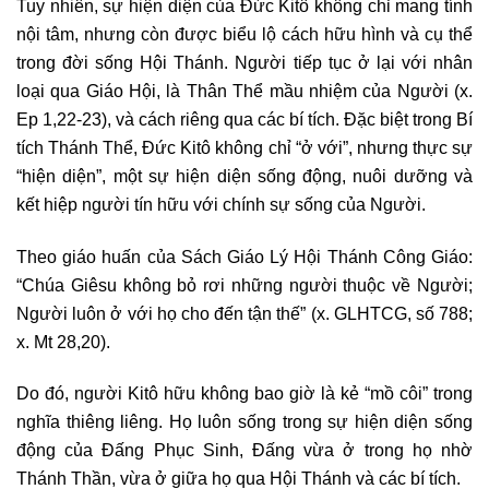
Tuy nhiên, sự hiện diện của Đức Kitô không chỉ mang tính
nội tâm, nhưng còn được biểu lộ cách hữu hình và cụ thể
trong đời sống Hội Thánh. Người tiếp tục ở lại với nhân
loại qua Giáo Hội, là Thân Thể mầu nhiệm của Người (x.
Ep 1,22-23), và cách riêng qua các bí tích. Đặc biệt trong Bí
tích Thánh Thể, Đức Kitô không chỉ “ở với”, nhưng thực sự
“hiện diện”, một sự hiện diện sống động, nuôi dưỡng và
kết hiệp người tín hữu với chính sự sống của Người.
Theo giáo huấn của Sách Giáo Lý Hội Thánh Công Giáo:
“Chúa Giêsu không bỏ rơi những người thuộc về Người;
Người luôn ở với họ cho đến tận thế” (x. GLHTCG, số 788;
x. Mt 28,20).
Do đó, người Kitô hữu không bao giờ là kẻ “mồ côi” trong
nghĩa thiêng liêng. Họ luôn sống trong sự hiện diện sống
động của Đấng Phục Sinh, Đấng vừa ở trong họ nhờ
Thánh Thần, vừa ở giữa họ qua Hội Thánh và các bí tích.