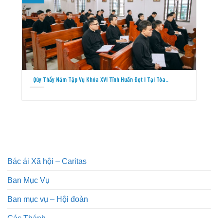
Qúy Thầy Năm Tập Vụ Khóa XVI Tĩnh Huấn Đợt I Tại Tòa..
Bác ái Xã hội – Caritas
Ban Mục Vụ
Ban mục vụ – Hội đoàn
Các Thánh