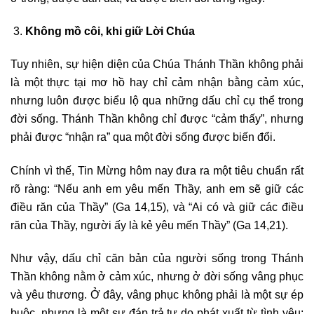
Không mồ côi, khi giữ Lời Chúa
Tuy nhiên, sự hiện diện của Chúa Thánh Thần không phải
là một thực tại mơ hồ hay chỉ cảm nhận bằng cảm xúc,
nhưng luôn được biểu lộ qua những dấu chỉ cụ thể trong
đời sống. Thánh Thần không chỉ được “cảm thấy”, nhưng
phải được “nhận ra” qua một đời sống được biến đổi.
Chính vì thế, Tin Mừng hôm nay đưa ra một tiêu chuẩn rất
rõ ràng: “Nếu anh em yêu mến Thầy, anh em sẽ giữ các
điều răn của Thầy” (Ga 14,15), và “Ai có và giữ các điều
răn của Thầy, người ấy là kẻ yêu mến Thầy” (Ga 14,21).
Như vậy, dấu chỉ căn bản của người sống trong Thánh
Thần không nằm ở cảm xúc, nhưng ở đời sống vâng phục
và yêu thương. Ở đây, vâng phục không phải là một sự ép
buộc, nhưng là một sự đáp trả tự do phát xuất từ tình yêu;