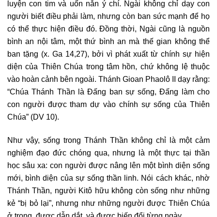
luyện con tim và uốn nắn ý chí. Ngài không chỉ dạy con
người biết điều phải làm, nhưng còn ban sức mạnh để họ
có thể thực hiện điều đó. Đồng thời, Ngài cũng là nguồn
bình an nội tâm, một thứ bình an mà thế gian không thể
ban tặng (x. Ga 14,27), bởi vì phát xuất từ chính sự hiện
diện của Thiên Chúa trong tâm hồn, chứ không lệ thuộc
vào hoàn cảnh bên ngoài. Thánh Gioan Phaolô II dạy rằng:
“Chúa Thánh Thần là Đấng ban sự sống, Đấng làm cho
con người được tham dự vào chính sự sống của Thiên
Chúa” (DV 10).
Như vậy, sống trong Thánh Thần không chỉ là một cảm
nghiệm đạo đức chóng qua, nhưng là một thực tại thần
học sâu xa: con người được nâng lên một bình diện sống
mới, bình diện của sự sống thần linh. Nói cách khác, nhờ
Thánh Thần, người Kitô hữu không còn sống như những
kẻ “bị bỏ lại”, nhưng như những người được Thiên Chúa
ở trong, được dẫn dắt, và được biến đổi từng ngày.