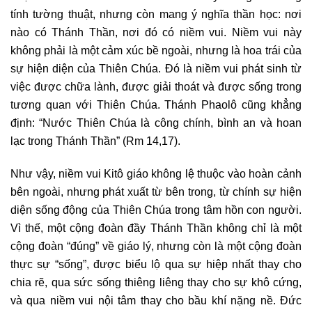
tính tường thuật, nhưng còn mang ý nghĩa thần học: nơi
nào có Thánh Thần, nơi đó có niềm vui. Niềm vui này
không phải là một cảm xúc bề ngoài, nhưng là hoa trái của
sự hiện diện của Thiên Chúa. Đó là niềm vui phát sinh từ
việc được chữa lành, được giải thoát và được sống trong
tương quan với Thiên Chúa. Thánh Phaolô cũng khẳng
định: “Nước Thiên Chúa là công chính, bình an và hoan
lạc trong Thánh Thần” (Rm 14,17).
Như vậy, niềm vui Kitô giáo không lệ thuộc vào hoàn cảnh
bên ngoài, nhưng phát xuất từ bên trong, từ chính sự hiện
diện sống động của Thiên Chúa trong tâm hồn con người.
Vì thế, một cộng đoàn đầy Thánh Thần không chỉ là một
cộng đoàn “đúng” về giáo lý, nhưng còn là một cộng đoàn
thực sự “sống”, được biểu lộ qua sự hiệp nhất thay cho
chia rẽ, qua sức sống thiêng liêng thay cho sự khô cứng,
và qua niềm vui nội tâm thay cho bầu khí nặng nề. Đức