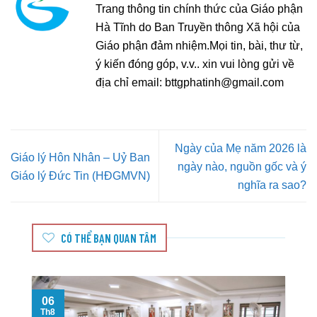
Trang thông tin chính thức của Giáo phận
Hà Tĩnh do Ban Truyền thông Xã hội của
Giáo phận đảm nhiệm.Mọi tin, bài, thư từ,
ý kiến đóng góp, v.v.. xin vui lòng gửi về
địa chỉ email:
bttgphatinh@gmail.com
Ngày của Mẹ năm 2026 là
Giáo lý Hôn Nhân – Uỷ Ban
ngày nào, nguồn gốc và ý
Giáo lý Đức Tin (HĐGMVN)
nghĩa ra sao?
CÓ THỂ BẠN QUAN TÂM
06
Th8
T