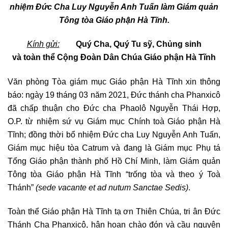
nhiệm Đức Cha Luy Nguyễn Anh Tuấn làm Giám quản
Tông tòa Giáo phận Hà Tĩnh.
Kính gửi:
Quý Cha, Quý Tu sỹ, Chủng sinh
và
toàn thể Cộng
Đoàn Dân Chúa Giáo phận Hà Tĩnh
Văn phòng Tòa giám mục Giáo phận Hà Tĩnh xin thông
báo: ngày 19 tháng 03 năm 2021, Đức thánh cha Phanxicô
đã chấp thuận cho Đức cha Phaolô Nguyễn Thái Hợp,
O.P. từ nhiệm sứ vụ Giám mục Chính toà Giáo phận Hà
Tĩnh; đồng thời bổ nhiệm Đức cha Luy Nguyễn Anh Tuấn,
Giám mục hiệu tòa Catrum và đang là Giám mục Phụ tá
Tổng Giáo phận thành phố Hồ Chí Minh, làm Giám quản
Tông tòa Giáo phận Hà Tĩnh “trống tòa và theo ý Toà
Thánh”
(sede vacante et ad nutum Sanctae Sedis)
.
Toàn thể Giáo phận Hà Tĩnh tạ ơn Thiên Chúa, tri ân Đức
Thánh Cha Phanxicô, hân hoan chào đón và cầu nguyện