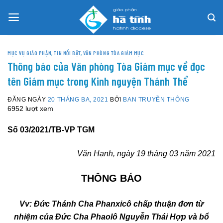
Skip
to
content
MỤC VỤ GIÁO PHẬN
,
TIN NỔI BẬT
,
VĂN PHÒNG TÒA GIÁM MỤC
Thông báo của Văn phòng Tòa Giám mục về đọc
tên Giám mục trong Kinh nguyện Thánh Thể
ĐĂNG NGÀY
20 THÁNG BA, 2021
BỞI
BAN TRUYỀN THÔNG
6952 lượt xem
Số 03/2021/TB-VP TGM
Văn Hạnh, ngày
19 tháng 0
3 năm 20
21
THÔNG BÁO
Vv
: Đức Thánh Cha Phanxicô chấp thuận đơn từ
nhiệm của Đức Cha Phaolô Nguyễn Thái Hợp và bổ