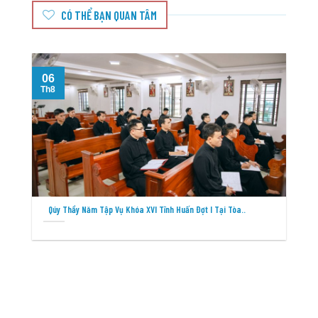
CÓ THỂ BẠN QUAN TÂM
06
Th8
T
Qúy Thầy Năm Tập Vụ Khóa XVI Tĩnh Huấn Đợt I Tại Tòa..