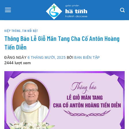
Skip
to
content
HIỆP THÔNG
,
TIN NỔI BẬT
Thông Báo Lễ Giỗ Mãn Tang Cha Cố Antôn Hoàng
Tiến Diễn
ĐĂNG NGÀY
6 THÁNG MƯỜI, 2025
BỞI
BAN BIÊN TẬP
2444 lượt xem