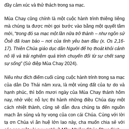
đầy cảm xúc và thử thách trong sa mạc.
Mùa Chay cũng chính là một cuộc hành trình thiêng liêng
mà chúng ta được mời gọi bước vào bằng một quyết tâm
mới, “
trong đó sa mạc một lần nữa trở thành – như ngôn sứ
Ôsê đã loan báo – nơi của tình yêu ban đầu (x. Os 2,16-
17). Thiên Chúa giáo dục dân Người để họ thoát khỏi cảnh
nô lệ và trải nghiệm quá trình chuyển đổi từ sự chết sang
sự sống
”
(Sứ điệp Mùa Chay 2024).
Nếu như đích điểm cuối cùng cuộc hành trình trong sa mạc
của dân Do Thái năm xưa, là một vùng đất của tự do và
hạnh phúc, thì bốn mươi ngày của Mùa Chay thánh hôm
nay, nhờ việc nỗ lực thi hành những điều Chúa dạy một
cách nhiệt thành, cũng sẽ dẫn đưa chúng ta đến nguồn
mạch ân sủng và hy vọng của con cái Chúa. Cùng với lời
tạ ơn Chúa vì ân huệ lớn lao này, cha muốn chia sẻ với