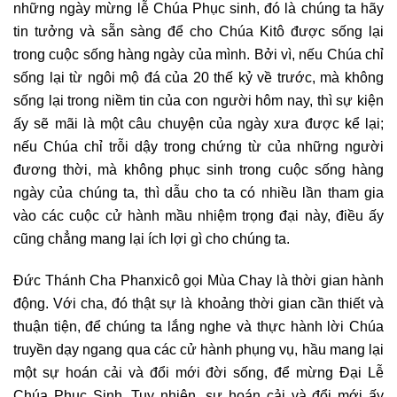
những ngày mừng lễ Chúa Phục sinh, đó là chúng ta hãy
tin tưởng và sẵn sàng để cho Chúa Kitô được sống lại
trong cuộc sống hàng ngày của mình. Bởi vì, nếu Chúa chỉ
sống lại từ ngôi mộ đá của 20 thế kỷ về trước, mà không
sống lại trong niềm tin của con người hôm nay, thì sự kiện
ấy sẽ mãi là một câu chuyện của ngày xưa được kể lại;
nếu Chúa chỉ trỗi dậy trong chứng từ của những người
đương thời, mà không phục sinh trong cuộc sống hàng
ngày của chúng ta, thì dẫu cho ta có nhiều lần tham gia
vào các cuộc cử hành mầu nhiệm trọng đại này, điều ấy
cũng chẳng mang lại ích lợi gì cho chúng ta.
Đức Thánh Cha Phanxicô gọi Mùa Chay là thời gian hành
động. Với cha, đó thật sự là khoảng thời gian cần thiết và
thuận tiện, để chúng ta lắng nghe và thực hành lời Chúa
truyền dạy ngang qua các cử hành phụng vụ, hầu mang lại
một sự hoán cải và đổi mới đời sống, để mừng Đại Lễ
Chúa Phục Sinh. Tuy nhiên, sự hoán cải và đổi mới ấy