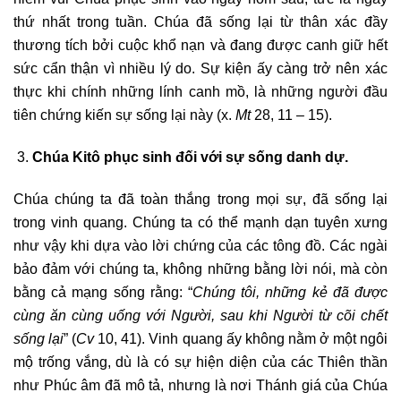
thứ nhất trong tuần. Chúa đã sống lại từ thân xác đầy
thương tích bởi cuộc khổ nạn và đang được canh giữ hết
sức cẩn thận vì nhiều lý do. Sự kiện ấy càng trở nên xác
thực khi chính những lính canh mồ, là những người đầu
tiên chứng kiến sự sống lại này (x.
Mt
28, 11 – 15).
Chúa Kitô phục sinh đối với sự sống danh dự.
Chúa chúng ta đã toàn thắng trong mọi sự, đã sống lại
trong vinh quang. Chúng ta có thể mạnh dạn tuyên xưng
như vậy khi dựa vào lời chứng của các tông đồ. Các ngài
bảo đảm với chúng ta, không những bằng lời nói, mà còn
bằng cả mạng sống rằng: “
Chúng tôi, những kẻ đã được
cùng ăn cùng uống với Người, sau khi Người từ cõi chết
sống lại
” (
Cv
10, 41). Vinh quang ấy không nằm ở một ngôi
mộ trống vắng, dù là có sự hiện diện của các Thiên thần
như Phúc âm đã mô tả, nhưng là nơi Thánh giá của Chúa