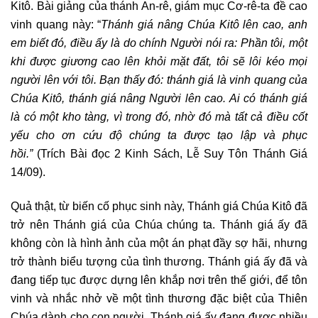
Kitô. Bài giảng của thánh An-rê, giám mục Cơ-rê-ta đề cao
vinh quang này: “
Thánh giá nâng Chúa Kitô lên cao, anh
em biết đó, điều ấy là do chính Người nói ra: Phần tôi, một
khi được giương cao lên khỏi mặt đất, tôi sẽ lôi kéo mọi
người lên với tôi. Bạn thấy đó: thánh giá là vinh quang của
Chúa Kitô, thánh giá nâng Người lên cao.
Ai có thánh giá
là có một kho tàng, vì trong đó, nhờ đó mà tất cả điều cốt
yếu cho ơn cứu độ chúng ta được tạo lập và phục
hồi.”
(Trích Bài đọc 2 Kinh Sách, Lễ Suy Tôn Thánh Giá
14/09).
Quả thật, từ biến cố phục sinh này, Thánh giá Chúa Kitô đã
trở nên Thánh giá của Chúa chúng ta. Thánh giá ấy đã
không còn là hình ảnh của một án phạt đầy sợ hãi, nhưng
trở thành biểu tượng của tình thương. Thánh giá ấy đã và
đang tiếp tục được dựng lên khắp nơi trên thế giới, để tôn
vinh và nhắc nhở về một tình thương đặc biệt của Thiên
Chúa dành cho con người. Thánh giá ấy đang được nhiều