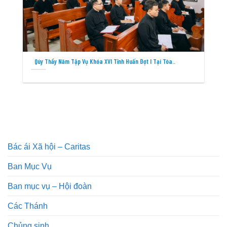
Qúy Thầy Năm Tập Vụ Khóa XVI Tĩnh Huấn Đợt I Tại Tòa..
Bác ái Xã hội – Caritas
Ban Mục Vụ
Ban mục vụ – Hội đoàn
Các Thánh
Chủng sinh