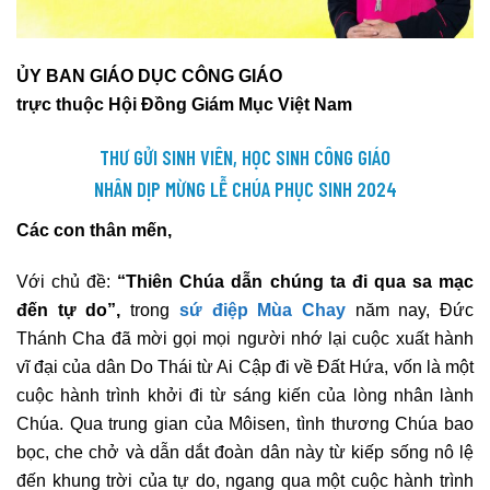
ỦY BAN GIÁO DỤC CÔNG GIÁO
trực thuộc Hội Đồng Giám Mục Việt Nam
THƯ GỬI SINH VIÊN, HỌC SINH CÔNG GIÁO
NHÂN DỊP MỪNG LỄ CHÚA PHỤC SINH 2024
Các con thân mến,
Với chủ đề:
“Thiên Chúa dẫn chúng ta đi qua sa mạc
đến tự do”,
trong
sứ điệp Mùa Chay
năm nay, Đức
Thánh Cha đã mời gọi mọi người nhớ lại cuộc xuất hành
vĩ đại của dân Do Thái từ Ai Cập đi về Đất Hứa, vốn là một
cuộc hành trình khởi đi từ sáng kiến của lòng nhân lành
Chúa. Qua trung gian của Môisen, tình thương Chúa bao
bọc, che chở và dẫn dắt đoàn dân này từ kiếp sống nô lệ
đến khung trời của tự do, ngang qua một cuộc hành trình