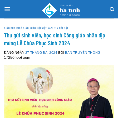
Skip
to
content
GIÁO DỤC KITÔ GIÁO
,
GIÁO HỘI VIỆT NAM
,
TIN NỔI BẬT
Thư gửi sinh viên, học sinh Công giáo nhân dịp
mừng Lễ Chúa Phục Sinh 2024
ĐĂNG NGÀY
27 THÁNG BA, 2024
BỞI
BAN TRUYỀN THÔNG
17250 lượt xem