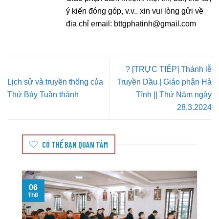
ý kiến đóng góp, v.v.. xin vui lòng gửi về
địa chỉ email:
bttgphatinh@gmail.com
? [TRỰC TIẾP] Thánh lễ
Lịch sử và truyền thống của
Truyền Dầu | Giáo phận Hà
Thứ Bảy Tuần thánh
Tĩnh || Thứ Năm ngày
28.3.2024
CÓ THỂ BẠN QUAN TÂM
06
Th8
T