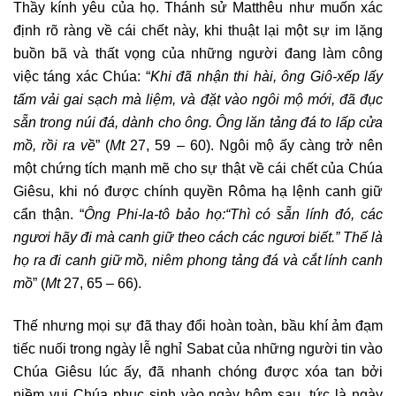
Thầy kính yêu của họ. Thánh sử Matthêu như muốn xác
định rõ ràng về cái chết này, khi thuật lại một sự im lặng
buồn bã và thất vọng của những người đang làm công
việc táng xác Chúa: “
Khi đã nhận thi hài, ông Giô-xếp lấy
tấm vải gai sạch mà liệm, và đặt vào ngôi mộ mới, đã đục
sẵn trong núi đá, dành cho ông. Ông lăn tảng đá to lấp cửa
mồ, rồi ra về
” (
Mt
27, 59 – 60). Ngôi mộ ấy càng trở nên
một chứng tích mạnh mẽ cho sự thật về cái chết của Chúa
Giêsu, khi nó được chính quyền Rôma hạ lệnh canh giữ
cẩn thận. “
Ông Phi-la-tô bảo họ:“Thì có sẵn lính đó, các
ngươi hãy đi mà canh giữ theo cách các ngươi biết
.” Thế là
họ ra đi canh giữ mồ, niêm phong tảng đá và cắt lính canh
mồ
” (
Mt
27, 65 – 66).
Thế nhưng mọi sự đã thay đổi hoàn toàn, bầu khí ảm đạm
tiếc nuối trong ngày lễ nghỉ Sabat của những người tin vào
Chúa Giêsu lúc ấy, đã nhanh chóng được xóa tan bởi
niềm vui Chúa phục sinh vào ngày hôm sau, tức là ngày