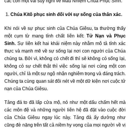
các con một vài suy nghĩ về Mầu Nhiệm Chúa Phục Sinh.
Chúa Kitô phục sinh đối với sự sống của thân xác.
Khi nói về sự phục sinh của Chúa Giêsu, ta thường thấy
một cụm từ mang tính chất liên kết:
Tử Nạn và Phục
Sinh.
Sự liên kết hai khái niệm này nhằm mô tả tính xác
thực và mạnh mẽ về sự sống lại nơi con người của Chúa
chúng ta. Bởi vì, không có chết đi thì sẽ không có sống lại,
không có sự chết thật thì việc sống lại nơi cùng một con
người, chỉ là một sự ngộ nhận nghiêm trọng và đáng trách.
Chúng ta cùng quan sát đôi nét về một dữ kiện nơi cuộc tử
nạn của Chúa Giêsu.
Tảng đá to đã lấp cửa mộ, nó như một dấu chấm hết mà
các môn đệ và những người liên hệ đã đặt vào cuộc đời
của Chúa Giêsu ngay lúc này. Tảng đá ấy dường như
cũng đè nặng trên tất cả niềm hy vọng của mọi người về vị