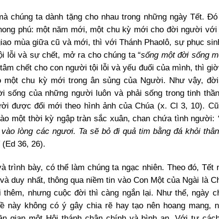
mà chúng ta dành tặng cho nhau trong những ngày Tết. Đó 
hong phú: một năm mới, một chu kỳ mới cho đời người với 
giao mùa giữa cũ và mới, thì với Thánh Phaolô, sự phục si
ội lỗi và sự chết, mở ra cho chúng ta “
sống một đời sống m
tâm chết cho con người tội lỗi và yếu đuối của mình, thì gi
 một chu kỳ mới trong ân sủng của Người. Như vậy, đời
ời sống của những người luôn và phải sống trong tinh th
ời được đổi mới theo hình ảnh của Chúa (x. Cl 3, 10). Cũ
o một thời kỳ ngập tràn sắc xuân, chan chứa tình người:
 vào lòng các ngươi. Ta sẽ bỏ đi quả tim bằng đá khỏi thâ
”
(Ed 36, 26).
 trình bày, có thể làm chúng ta ngạc nhiên. Theo đó, Tết 
và duy nhất, thông qua niềm tin vào Con Một của Ngài là C
i thêm, nhưng cuộc đời thì càng ngắn lại. Như thế, ngày c
đề này không có ý gây chia rẽ hay tạo nên hoang mang, 
ần gian một Hội thánh chân chính và bình an. Với tư các