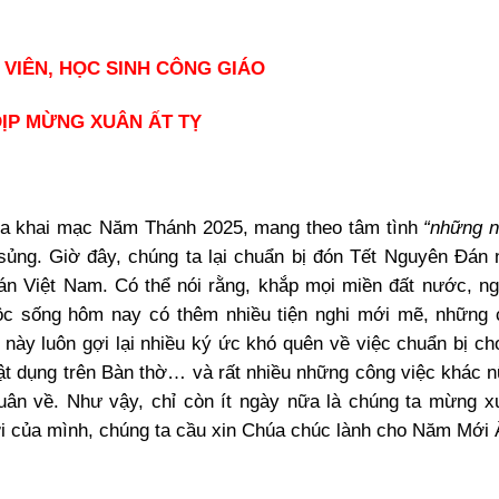
 VIÊN, HỌC SINH CÔNG GIÁO
ỊP MỪNG XUÂN ẤT TỴ
 vừa khai mạc Năm Thánh 2025, mang theo tâm tình
“những n
ủng. Giờ đây, chúng ta lại chuẩn bị đón Tết Nguyên Đán
uán Việt Nam. Có thể nói rằng, khắp mọi miền đất nước, n
c sống hôm nay có thêm nhiều tiện nghi mới mẽ, những 
y này luôn gợi lại nhiều ký ức khó quên về việc chuẩn bị ch
vật dụng trên Bàn thờ… và rất nhiều những công việc khác n
xuân về. Như vậy, chỉ còn ít ngày nữa là chúng ta mừng x
i của mình, chúng ta cầu xin Chúa chúc lành cho Năm Mới 