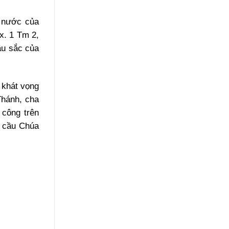
t nước của
(x. 1 Tm 2,
âu sắc của
 khát vọng
Thánh, cha
 công trên
 cầu Chúa