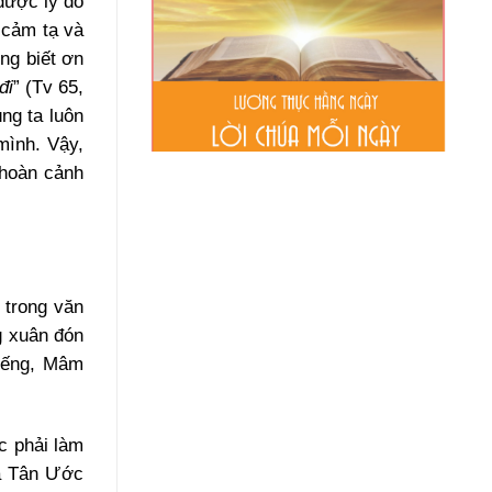
được lý do
 cảm tạ và
ng biết ơn
đi
” (Tv 65,
ng ta luôn
mình. Vậy,
 hoàn cảnh
 trong văn
g xuân đón
viếng, Mâm
c phải làm
và Tân Ước