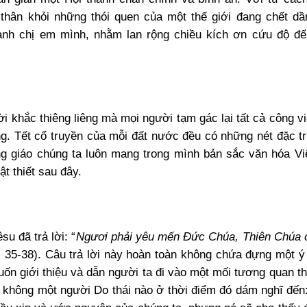
thân khỏi những thói quen của một thế giới đang chết dầ
 anh chị em mình, nhằm lan rộng chiều kích ơn cứu độ đ
hời khắc thiêng liêng mà mọi người tạm gác lại tất cả công 
ng. Tết cổ truyền của mỗi đất nước đều có những nét đặc tr
ng giáo chúng ta luôn mang trong mình bản sắc văn hóa V
 thiết sau đây.
u đã trả lời: “
Ngươi phải yêu mến Đức Chúa, Thiên Chúa 
2, 35-38). Câu trả lời này hoàn toàn không chứa đựng một 
uốn giới thiệu và dẫn người ta đi vào một mối tương quan t
à không một người Do thái nào ở thời điểm đó dám nghĩ đến: