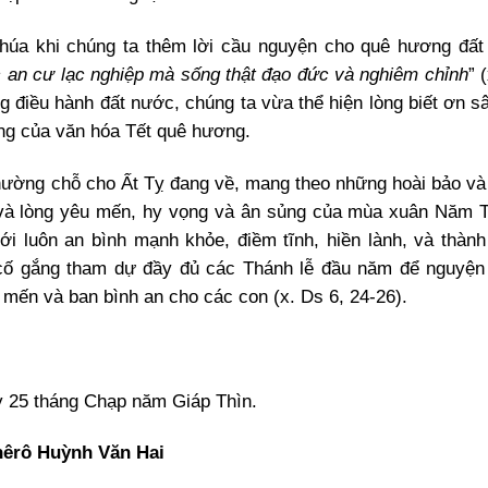
Chúa khi chúng ta thêm lời cầu nguyện cho quê hương đấ
 an cư lạc nghiệp mà sống thật đạo đức và nghiêm chỉnh
” 
ng điều hành đất nước, chúng ta vừa thể hiện lòng biết ơn s
ng của văn hóa Tết quê hương.
nhường chỗ cho Ất Tỵ đang về, mang theo những hoài bảo và
 và lòng yêu mến, hy vọng và ân sủng của mùa xuân Năm 
i luôn an bình mạnh khỏe, điềm tĩnh, hiền lành, và thành
cố gắng tham dự đầy đủ các Thánh lễ đầu năm để nguyện
mến và ban bình an cho các con (x. Ds 6, 24-26).
y 25 tháng Chạp năm Giáp Thìn.
hêrô Huỳnh Văn Hai