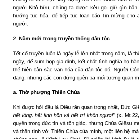
người Kitô hữu, chúng ta được kêu gọi giữ gìn bản 
hướng tục hóa, để tiếp tục loan báo Tin mừng cho
người.
2. Năm mới trong truyền thống dân tộc.
Tết cổ truyền luôn là ngày lễ lớn nhất trong năm, là t
ngày, để sum họp gia đình, kết chặt tình nghĩa họ hà
thể hiện bản sắc văn hóa của dân tộc đó. Người Cô
dạng, nhưng các con đừng quên ba mối tương quan mật
a. Thờ phượng Thiên Chúa
Khi được hỏi đâu là Điều răn quan trọng nhất, Đức Giês
hết lòng, hết linh hồn và hết trí khôn ngươi
” (x. Mt 2
quyền trong đức tin và tôn giáo, nhưng Chúa Giêsu m
và thân tình với Thiên Chúa của mình, một liên hệ m