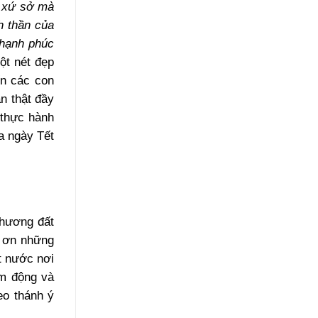
g xứ sở mà
h thần của
 hạnh phúc
ột nét đẹp
ốn các con
n thật đầy
 thực hành
a ngày Tết
 hương đất
t ơn những
t nước nơi
ảm động và
eo thánh ý