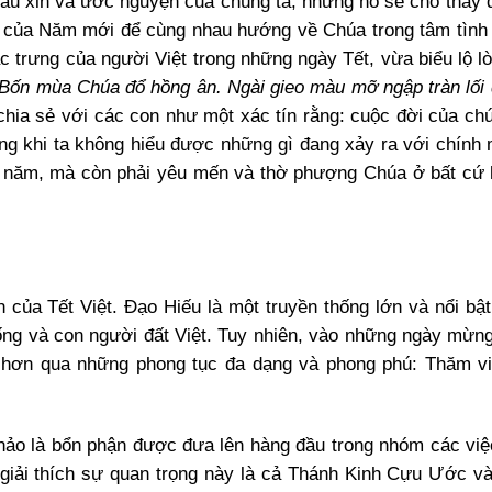
à cầu xin và ước nguyện của chúng ta, nhưng nó sẽ cho thấy 
n của Năm mới để cùng nhau hướng về Chúa trong tâm tình
c trưng của người Việt trong những ngày Tết, vừa biểu lộ lò
Bốn mùa Chúa đổ hồng ân. Ngài gieo màu mỡ ngập tràn lối 
ia sẻ với các con như một xác tín rằng: cuộc đời của chú
g khi ta không hiểu được những gì đang xảy ra với chính 
u năm, mà còn phải yêu mến và thờ phượng Chúa ở bất cứ
n của Tết Việt. Đạo Hiếu là một truyền thống lớn và nổi bật
sống và con người đất Việt. Tuy nhiên, vào những ngày mừn
ệt hơn qua những phong tục đa dạng và phong phú: Thăm 
thảo là bổn phận được đưa lên hàng đầu trong nhóm các việ
 giải thích sự quan trọng này là cả Thánh Kinh Cựu Ước 