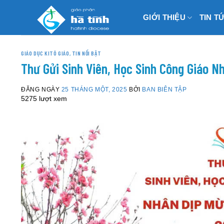
Skip
GIỚI THIỆU
TIN T
to
content
GIÁO DỤC KITÔ GIÁO
,
TIN NỔI BẬT
Thư Gửi Sinh Viên, Học Sinh Công Giáo 
ĐĂNG NGÀY
25 THÁNG MỘT, 2025
BỞI
BAN BIÊN TẬP
5275 lượt xem