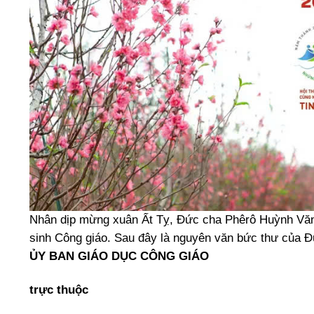
Nhân dịp mừng xuân Ất Tỵ, Đức cha Phêrô Huỳnh Văn H
sinh Công giáo. Sau đây là nguyên văn bức thư của 
ỦY BAN GIÁO DỤC CÔNG GIÁO
trực thuộc