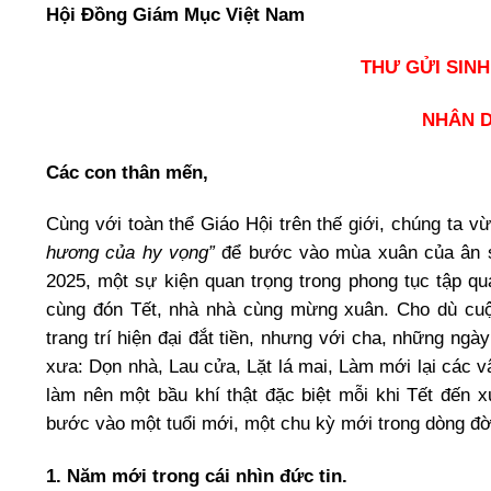
Hội Đồng Giám Mục Việt Nam
THƯ GỬI SINH
NHÂN D
Các con thân mến,
Cùng với toàn thể Giáo Hội trên thế giới, chúng ta
hương của hy vọng”
để bước vào mùa xuân của ân s
2025, một sự kiện quan trọng trong phong tục tập q
cùng đón Tết, nhà nhà cùng mừng xuân. Cho dù cuộ
trang trí hiện đại đắt tiền, nhưng với cha, những ngà
xưa: Dọn nhà, Lau cửa, Lặt lá mai, Làm mới lại các 
làm nên một bầu khí thật đặc biệt mỗi khi Tết đến 
bước vào một tuổi mới, một chu kỳ mới trong dòng đờ
1. Năm mới trong cái nhìn đức tin.