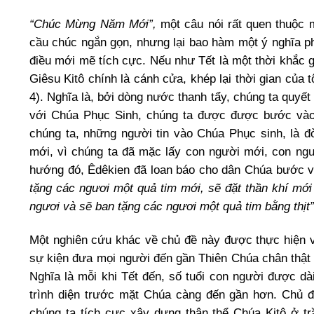
“Chúc Mừng Năm Mới”,
một câu nói rất quen thuộc 
cầu chúc ngắn gọn, nhưng lại bao hàm một ý nghĩa p
điều mới mẽ tích cực. Nếu như Tết là một thời khắc 
Giêsu Kitô chính là cánh cửa, khép lại thời gian của t
4). Nghĩa là, bởi dòng nước thanh tẩy, chúng ta quyết 
với Chúa Phục Sinh, chúng ta được được bước vào
chúng ta, những người tin vào Chúa Phục sinh, là đ
mới, vì chúng ta đã mặc lấy con người mới, con ngư
hướng đó, Êdêkien đã loan báo cho dân Chúa bước và
tặng các ngươi một quả tim mới, sẽ đặt thần khí mới
ngươi và sẽ ban tặng các ngươi một quả tim bằng thịt
Một nghiên cứu khác về chủ đề này được thực hiện và
sự kiện đưa mọi người đến gần Thiên Chúa chân thật 
Nghĩa là mỗi khi Tết đến, số tuổi con người được dà
trình diện trước mặt Chúa càng đến gần hơn. Chủ 
chúng ta tích cực xây dựng thân thể Chúa Kitô ở tr