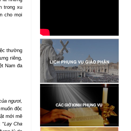
n trong xu
ến cho mọi
việc thường
ưng riêng,
iệt Nam đa
của ngươi,
ý muốn độc
hật mới mẽ
 “
Lạy Cha