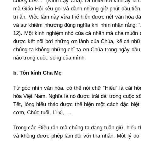
chúng con…
” (Kinh Lạy Cha). Dĩ nhiên lời kinh ấy l
mà Giáo Hội kêu gọi và dành những giờ phút đầu tiê
tri ân. Việc làm này vừa thể hiện được nét văn hóa đặ
và sự khiêm nhường đúng nghĩa khi nhìn nhận rằng: “
12). Một kinh nghiệm nhỏ của cá nhân mà cha muốn ch
được kết nối bởi những ơn lành của Chúa, kể cả nhữn
chúng ta không những chỉ tạ ơn Chúa trong ngày đầ
nào trong cuộc sống của mình.
b. Tôn kính Cha Mẹ
Từ góc nhìn văn hóa, có thể nói chữ “Hiếu” là cái hồ
hóa Việt Nam. Nghĩa là nó được trải dài trong cuộc 
Tết, lòng hiếu thảo được thể hiện một cách đặc bi
cơm, Chúc tuổi, Lì xì, …
Trong các Điều răn mà chúng ta đang tuân giữ, hiếu 
và không được phép làm đối với tha nhân. Một lý do