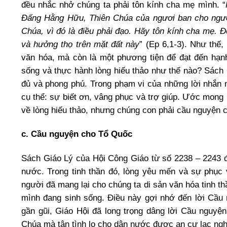
đều nhắc nhở chúng ta phải tôn kính cha mẹ mình. “
Đấng Hằng Hữu, Thiên Chúa của ngươi ban cho ngư
Chúa, vì đó là điều phải đạo. Hãy tôn kính cha mẹ. 
và hưởng thọ trên mặt đất này
” (Ep 6,1-3). Như thế
văn hóa, mà còn là một phương tiện để đạt đến hạn
sống và thực hành lòng hiếu thảo như thế nào? Sách
đủ và phong phú. Trong phạm vi của những lời nhắn 
cụ thể: sự biết ơn, vâng phục và trợ giúp. Ước mong 
về lòng hiếu thảo, nhưng chúng con phải cầu nguyện
c. Cầu nguyện cho Tổ Quốc
Sách Giáo Lý của Hội Công Giáo từ số 2238 – 2243 
nước. Trong tinh thần đó, lòng yêu mến và sự phục 
người đã mang lại cho chúng ta di sản văn hóa tinh 
mình đang sinh sống. Điều này gợi nhớ đến lời Cầu
gần gũi, Giáo Hội đã long trọng dâng lời Cầu nguyện
Chúa mà tận tình lo cho dân nước được an cư lạc ngh