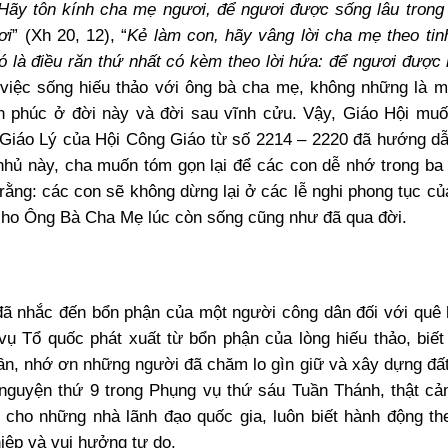
Hãy tôn kính cha mẹ ngươi, để ngươi được sống lâu tron
ơi
” (Xh 20, 12), “
Kẻ làm con, hãy vâng lời cha mẹ theo tin
Đó là điều răn thứ nhất có kèm theo lời hứa: để ngươi được
, việc sống hiếu thảo với ông bà cha mẹ, không những là m
h phúc ở đời này và đời sau vĩnh cửu. Vậy, Giáo Hội mu
 Giáo Lý của Hội Công Giáo từ số 2214 – 2220 đã hướng dẫ
nhủ này, cha muốn tóm gọn lại để các con dễ nhớ trong ba
rằng: các con sẽ không dừng lại ở các lễ nghi phong tục củ
 cho Ông Bà Cha Mẹ lúc còn sống cũng như đã qua đời.
đã nhắc đến bổn phận của một người công dân đối với quê
vụ Tổ quốc phát xuất từ bổn phận của lòng hiếu thảo, biế
thần, nhớ ơn những người đã chăm lo gìn giữ và xây dựng đấ
 nguyện thứ 9 trong Phụng vụ thứ sáu Tuần Thánh, thật c
 cho những nhà lãnh đạo quốc gia, luôn biết hành động th
iệp và vui hưởng tự do.