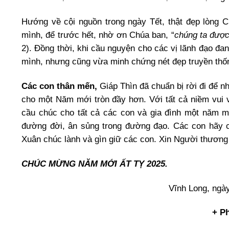
Hướng về cội nguồn trong ngày Tết, thật đẹp lòng 
mình, để trước hết, nhờ ơn Chúa ban, “
chúng ta được
2). Đồng thời, khi cầu nguyện cho các vị lãnh đạo đa
mình, nhưng cũng vừa minh chứng nét đẹp truyền thố
Các con thân mến,
Giáp Thìn đã chuẩn bị rời đi để 
cho một Năm mới tròn đầy hơn. Với tất cả niềm vui
cầu chúc cho tất cả các con và gia đình một năm mớ
đường đời, ân sủng trong đường đạo. Các con hãy 
Xuân chúc lành và gìn giữ các con. Xin Người thương 
CHÚC MỪNG NĂM MỚI ẤT TỴ 2025.
Vĩnh Long, ngà
+ P