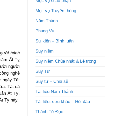
Mục vụ Giáo phận
Mục vụ Truyền thông
Năm Thánh
Phụng Vụ
Sự kiện – Bình luận
Suy niệm
gười hành
 năm Ất Tỵ
Suy niệm Chúa nhật & Lễ trọng
gười người
Suy Tư
công nghệ
o ngày Tết
Suy tư – Chia sẻ
ữa. Tất cả
Tài liệu Năm Thánh
uân Ất Tỵ,
Ất Tỵ này.
Tài liệu, sưu khảo – Hỏi đáp
Thánh Tử Đạo