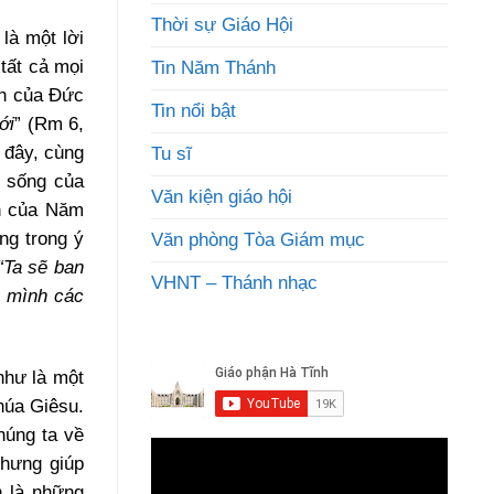
Thời sự Giáo Hội
là một lời
tất cả mọi
Tin Năm Thánh
nh của Đức
Tin nổi bật
ới
” (Rm 6,
ờ đây, cùng
Tu sĩ
 sống của
Văn kiện giáo hội
ần của Năm
ng trong ý
Văn phòng Tòa Giám mục
“Ta sẽ ban
VHNT – Thánh nhạc
n mình các
như là một
húa Giêsu.
húng ta về
nhưng giúp
h là những