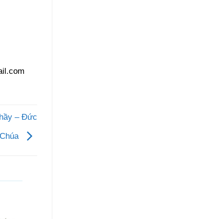
il.com
Thầy – Đức
n Chúa