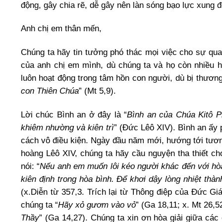
động, gây chia rẽ, dễ gây nên làn sóng bạo lực xung đ
Anh chị em thân mến,
Chúng ta hãy tin tưởng phó thác mọi việc cho sự quan
của anh chị em mình, dù chúng ta và họ còn nhiều 
luôn hoạt động trong tâm hồn con người, dù bị thương t
con Thiên Chúa
” (Mt 5,9).
Lời chúc Bình an ở đây là “
Bình an của Chúa Kitô Ph
khiêm nhường và kiên trì
” (Đức Lêô XIV). Bình an ấy
cách vô điều kiện. Ngày đầu năm mới, hướng tới tương
hoàng Lêô XIV, chúng ta hãy cầu nguyện tha thiết ch
nói: “
N
ếu anh em muốn lôi kéo người khác đến với hò
kiên định trong hòa bình. Để khơi dậy lòng nhiệt th
(x.Diễn từ 357,3. Trích lại từ Thông điệp của Đức G
chúng ta “
Hãy xỏ gươm vào vỏ
” (Ga 18,11; x. Mt 26,52
Thầy
” (Ga 14,27). Chúng ta xin ơn hòa giải giữa các