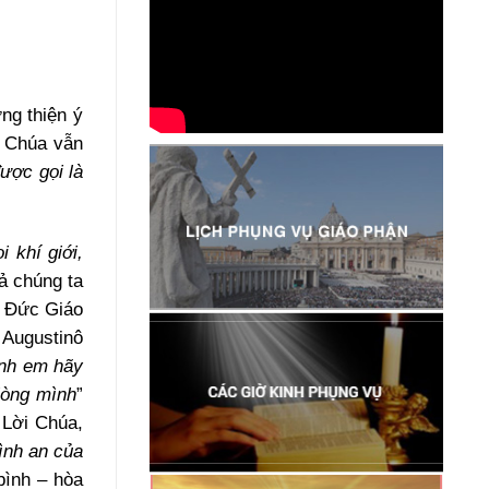
ng thiện ý
n Chúa vẫn
ược gọi là
 khí giới,
ả chúng ta
a Đức Giáo
 Augustinô
anh em hãy
lòng mình
”
 Lời Chúa,
ình an của
bình – hòa