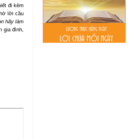
iết đi kèm
hờ lời cầu
on hãy làm
 gia đình,