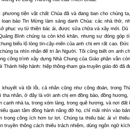
c phương tiện vật chất Chúa đã và đang ban cho chúng ta
 loan báo Tin Mừng làm sáng danh Chúa: các nhà thờ, n
 sở phục vụ từ thiện bác ái, được sửa chữa và xây mới. Dù
Quảng Bình chúng ta còn khó khăn, nhưng sự đóng góp t
hung biểu lộ lòng tin-cậy-mến của anh chị em rất cao. Đức 
húng ta nhìn nhận để tri ân Người. Tôi cũng biết ơn anh ch
ng công trình xây dựng Nhà Chung của Giáo phận vẫn còn
ội Thánh hiệp hành: hiệp thông-tham gia-truyền giáo đó đã 
m khuyết và tội lỗi, cá nhân cũng như cộng đoàn, trong Th
với tha nhân, ở đây là với anh chị em đồng bào, đồng hương,
 cạnh nhà ta, trong xóm làng, trong quê hương, và nơi đất 
 thiếu quan tâm đồng hành nâng đỡ họ, chỉ mãi nhìn vào bản
n trọng công ích hơn tư lợi. Chúng ta thiếu bác ái vì thiế
iện truyền thông cách thiếu trách nhiệm, dùng ngôn ngữ kích