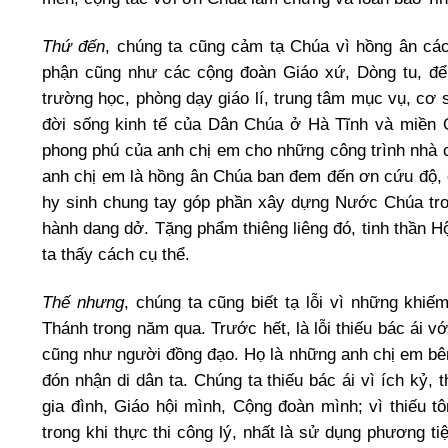
Thứ đến
, chúng ta cũng cảm tạ Chúa vì hồng ân cá
phận cũng như các cộng đoàn Giáo xứ, Dòng tu, để
trường học, phòng dạy giáo lí, trung tâm mục vụ, cơ
đời sống kinh tế của Dân Chúa ở Hà Tĩnh và miền 
phong phú của anh chị em cho những công trình nhà c
anh chị em là hồng ân Chúa ban đem đến ơn cứu độ, c
hy sinh chung tay góp phần xây dựng Nước Chúa tro
hành dang dở. Tặng phẩm thiêng liêng đó, tinh thần H
ta thấy cách cụ thể.
Thế nhưng
, chúng ta cũng biết tạ lỗi vì những khiế
Thánh trong năm qua. Trước hết, là lỗi thiếu bác ái 
cũng như người đồng đạo. Họ là những anh chị em bên
đón nhận di dân ta. Chúng ta thiếu bác ái vì ích kỷ,
gia đình, Giáo hội mình, Cộng đoàn mình; vì thiếu tô
trong khi thực thi công lý, nhất là sử dụng phương t