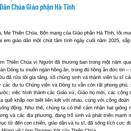
Dân Chúa Giáo phận Hà Tĩnh
, Mẹ Thiên Chúa, Bổn mạng của Giáo phận Hà Tĩnh, tôi mu
chị em giáo dân một chút tâm tình ngày cuối năm 2025, sắ
ạ ơn Thiên Chúa vì Người đã thương ban trong một năm qu
oàn Dòng tu muôn ngàn hồng ân, trong đó hồng ân đức tin – 
ữu đã rửa tội gia tăng, số chủng sinh và thành viên tu sĩ c
ư các dự tu Chủng viện và Dòng tu vẫn còn rất phong phú, s
rước; việc hình thành các Giáo xứ, Giáo họ mới, các cộng
xa quê khắp nơi biết liên kết với nhau, cùng với cộng đoàn
 sống động. Như thế, chúng ta có thể cảm nhận hạt giống
ương và các địa phương, đang trổ sinh và phát triển mạnh
mục tử đến con chiên, giáo dân và tu sĩ, đã sống tích cực đ
in Mừng về Lòng Thương Xót của Thiên Chúa.