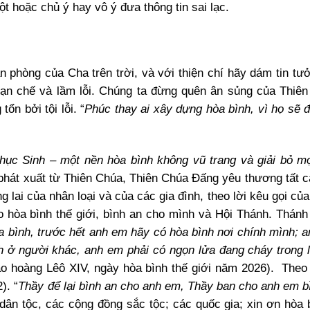
ột hoặc chủ ý hay vô ý đưa thông tin sai lạc.
 phòng của Cha trên trời, và với thiện chí hãy dám tin tưở
hạn chế và lầm lỗi. Chúng ta đừng quên ân sủng của Thiê
ổn bởi tội lỗi. “
Phúc thay ai xây dựng hòa bình, vì họ sẽ đ
ục Sinh – một nền hòa bình không vũ trang và giải bỏ mọi
 phát xuất từ Thiên Chúa, Thiên Chúa Đấng yêu thương tất c
 lai của nhân loại và của các gia đình, theo lời kêu gọi củ
o hòa bình thế giới, bình an cho mình và Hội Thánh. Thánh
a bình, trước hết anh em hãy có hòa bình nơi chính mình; 
ành ở người khác, anh em phải có ngọn lửa đang cháy trong 
iáo hoàng Lêô XIV, ngày hòa bình thế giới năm 2026). Theo
). “
Thầy để lại bình an cho anh em, Thầy ban cho anh em b
 dân tộc, các cộng đồng sắc tộc; các quốc gia; xin ơn hòa 