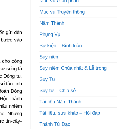
Mục vụ Giáo phận
Mục vụ Truyền thông
Năm Thánh
ốn gửi đến
Phụng Vụ
p bước vào
Sự kiện – Bình luận
Suy niệm
a cho cộng
Suy niệm Chúa nhật & Lễ trọng
sự sống là
ác Dòng tu,
Suy Tư
ố tân linh
Suy tư – Chia sẻ
 đoàn Dòng
 Hội Thánh
Tài liệu Năm Thánh
 mầu nhiệm
Tài liệu, sưu khảo – Hỏi đáp
 mẽ. Những
ức tin-cậy-
Thánh Tử Đạo