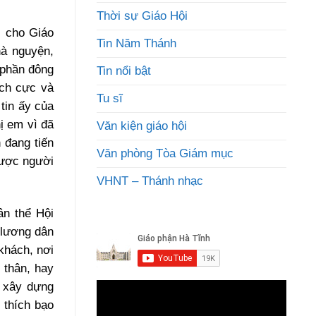
Thời sự Giáo Hội
, cho Giáo
Tin Năm Thánh
hà nguyện,
 phần đông
Tin nổi bật
ích cực và
Tu sĩ
tin ấy của
ị em vì đã
Văn kiện giáo hội
 đang tiến
Văn phòng Tòa Giám mục
được người
VHNT – Thánh nhạc
ân thể Hội
 lương dân
khách, nơi
 thân, hay
u xây dựng
 thích bạo