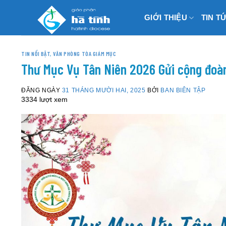
Skip
GIỚI THIỆU
TIN T
to
content
TIN NỔI BẬT
,
VĂN PHÒNG TÒA GIÁM MỤC
Thư Mục Vụ Tân Niên 2026 Gửi cộng đoàn
ĐĂNG NGÀY
31 THÁNG MƯỜI HAI, 2025
BỞI
BAN BIÊN TẬP
3334 lượt xem