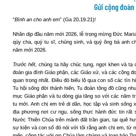
Gửi cộng đoàn 
“
Bình an cho anh em
” (Ga 20,19.21)!
Nhân dịp đầu năm mới 2026, lễ trọng mừng Đức Maria
qúy cha, quý tu sĩ, chủng sinh, và quý ông bà anh 
năm mới 2026.
Trước hết
, chúng ta hãy chúc tụng, ngợi khen và t
đoàn gia đình Giáo phận, các Giáo xứ, và các cộng đ
quan trọng nhất. Điều đó biểu lộ qua con số các tín h
Tu hội sống đời thánh hiến, Tu đoàn tông đồ cũng nh
mục Giáo phận và tu dòng gia tăng so với các năm t
tu mới. Anh chị em trẻ di dân, học tập và sinh sống 
địa phương nơi cư ngụ, sống thực hành đức tin rất
Nước Thiên Chúa trên mảnh đất trần gian, tại quê h
sự kiện và con số đó nói với tôi rằng anh chị em, từ 
mến, cộng tác với ơn Chúa làm chứng và loan báo T