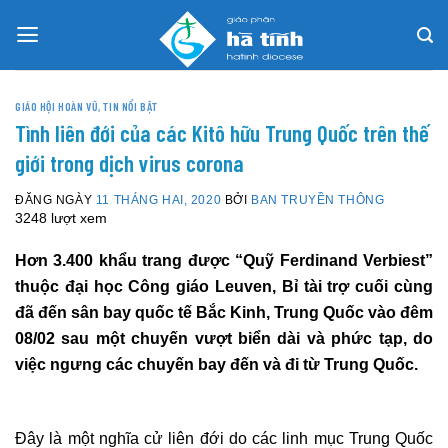
Skip
to
content
GIÁO HỘI HOÀN VŨ
,
TIN NỔI BẬT
Tình liên đới của các Kitô hữu Trung Quốc trên thế
giới trong dịch virus corona
ĐĂNG NGÀY
11 THÁNG HAI, 2020
BỞI
BAN TRUYỀN THÔNG
3248 lượt xem
Hơn 3.400 khẩu trang được “Quỹ Ferdinand Verbiest”
thuộc đại học Công giáo Leuven, Bỉ tài trợ cuối cùng
đã đến sân bay quốc tế Bắc Kinh, Trung Quốc vào đêm
08/02 sau một chuyến vượt biển dài và phức tạp, do
việc ngưng các chuyến bay đến và đi từ Trung Quốc.
Đây là một nghĩa cử liên đới do các linh mục Trung Quốc