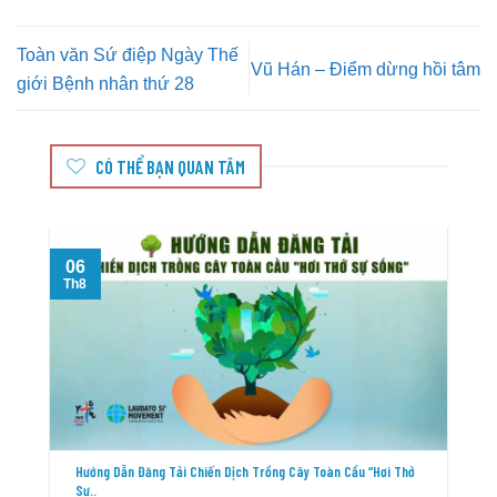
Toàn văn Sứ điệp Ngày Thế
Vũ Hán – Điểm dừng hồi tâm
giới Bệnh nhân thứ 28
CÓ THỂ BẠN QUAN TÂM
06
T
Th8
Hướng Dẫn Đăng Tải Chiến Dịch Trồng Cây Toàn Cầu “Hơi Thở
Sự..