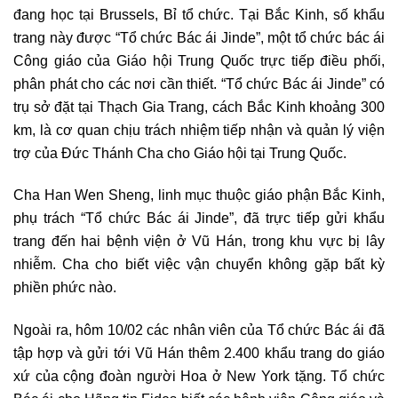
đang học tại Brussels, Bỉ tổ chức. Tại Bắc Kinh, số khẩu
trang này được “Tổ chức Bác ái Jinde”, một tổ chức bác ái
Công giáo của Giáo hội Trung Quốc trực tiếp điều phối,
phân phát cho các nơi cần thiết. “Tổ chức Bác ái Jinde” có
trụ sở đặt tại Thạch Gia Trang, cách Bắc Kinh khoảng 300
km, là cơ quan chịu trách nhiệm tiếp nhận và quản lý viện
trợ của Đức Thánh Cha cho Giáo hội tại Trung Quốc.
Cha Han Wen Sheng, linh mục thuộc giáo phận Bắc Kinh,
phụ trách “Tổ chức Bác ái Jinde”, đã trực tiếp gửi khẩu
trang đến hai bệnh viện ở Vũ Hán, trong khu vực bị lây
nhiễm. Cha cho biết việc vận chuyển không gặp bất kỳ
phiền phức nào.
Ngoài ra, hôm 10/02 các nhân viên của Tổ chức Bác ái đã
tập hợp và gửi tới Vũ Hán thêm 2.400 khẩu trang do giáo
xứ của cộng đoàn người Hoa ở New York tặng. Tổ chức