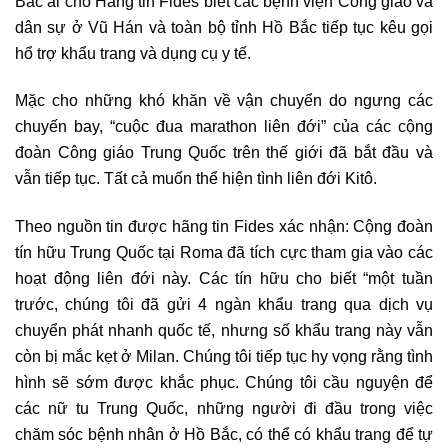
Bác ái cho Hãng tin Fides biết các bệnh viện Công giáo và
dân sự ở Vũ Hán và toàn bộ tỉnh Hồ Bắc tiếp tục kêu gọi
hổ trợ khẩu trang và dụng cụ y tế.
Mặc cho những khó khăn về vận chuyển do ngưng các
chuyến bay, “cuộc đua marathon liên đới” của các cộng
đoàn Công giáo Trung Quốc trên thế giới đã bắt đầu và
vẫn tiếp tục. Tất cả muốn thể hiện tình liên đới Kitô.
Theo nguồn tin được hãng tin Fides xác nhận: Cộng đoàn
tín hữu Trung Quốc tại Roma đã tích cực tham gia vào các
hoạt động liên đới này. Các tín hữu cho biết “một tuần
trước, chúng tôi đã gửi 4 ngàn khẩu trang qua dịch vụ
chuyển phát nhanh quốc tế, nhưng số khẩu trang này vẫn
còn bị mắc kẹt ở Milan. Chúng tôi tiếp tục hy vọng rằng tình
hình sẽ sớm được khắc phục. Chúng tôi cầu nguyện để
các nữ tu Trung Quốc, những người đi đầu trong việc
chăm sóc bệnh nhân ở Hồ Bắc, có thể có khẩu trang để tự