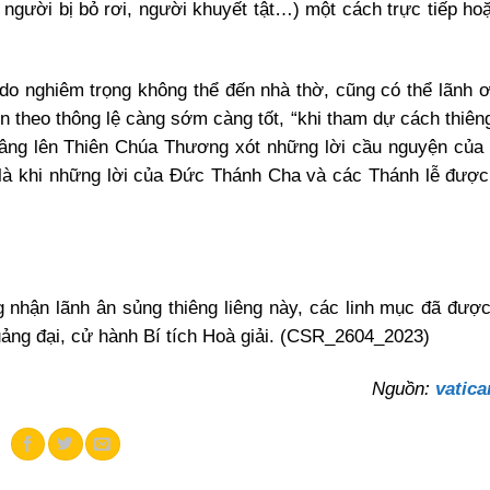
 người bị bỏ rơi, người khuyết tật…) một cách trực tiếp ho
o nghiêm trọng không thể đến nhà thờ, cũng có thể lãnh ơ
n theo thông lệ càng sớm càng tốt, “khi tham dự cách thiêng
âng lên Thiên Chúa Thương xót những lời cầu nguyện của
là khi những lời của Đức Thánh Cha và các Thánh lễ được 
g nhận lãnh ân sủng thiêng liêng này, các linh mục đã đượ
quảng đại, cử hành Bí tích Hoà giải. (CSR_2604_2023)
Nguồn:
vatic