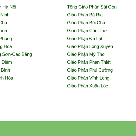
n Hà Nội
Tổng Giáo Phận Sài Gòn
 Ninh
Giáo Phận Bà Rịa
 Chu
Giáo Phận Bùi Chu
Tĩnh
Giáo Phận Cần Thơ
 Phòng
Giáo Phận Đà Lạt
ng Hóa
Giáo Phận Long Xuyên
g Sơn-Cao Bằng
Giáo Phận Mỹ Tho
t Diệm
Giáo Phận Phan Thiết
 Bình
Giáo Phận Phú Cường
nh Hóa
Giáo Phận Vĩnh Long
h
Giáo Phận Xuân Lộc