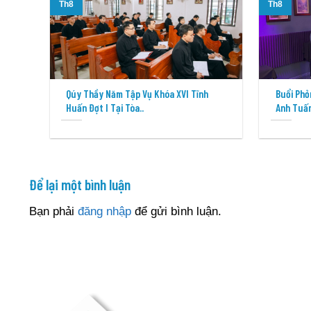
Th8
Th8
Qúy Thầy Năm Tập Vụ Khóa XVI Tĩnh
Buổi Phỏ
Huấn Đợt I Tại Tòa..
Anh Tuấn
Để lại một bình luận
Bạn phải
đăng nhập
để gửi bình luận.