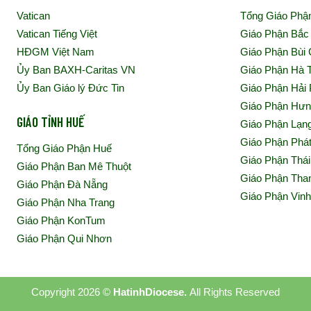
Vatican
Tổng Giáo Phậ
Vatican Tiếng Việt
Giáo Phận Bắc
HĐGM Việt Nam
Giáo Phận Bùi
Ủy Ban BAXH-Caritas VN
Giáo Phận Hà 
Ủy Ban Giáo lý Đức Tin
Giáo Phận Hải
Giáo Phận Hư
GIÁO TỈNH HUẾ
Giáo Phận Lạn
Giáo Phận Phá
Tổng Giáo Phận Huế
Giáo Phận Thái
Giáo Phận Ban Mê Thuột
Giáo Phận Tha
Giáo Phận Đà Nẵng
Giáo Phận Vin
Giáo Phận Nha Trang
Giáo Phận KonTum
Giáo Phận Qui Nhơn
Copyright 2026 ©
HatinhDiocese.
All Rights Reserved