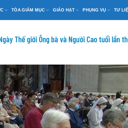
ỨC
TÒA GIÁM MỤC
GIÁO HẠT
PHỤNG VỤ
TƯ LI
Ngày Thế giới Ông bà và Người Cao tuổi lần t