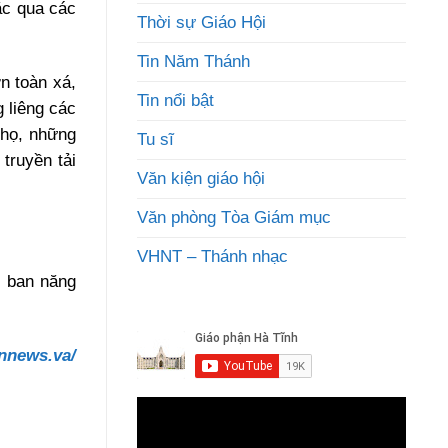
ặc qua các
Thời sự Giáo Hội
Tin Năm Thánh
n toàn xá,
Tin nổi bật
 liêng các
 họ, những
Tu sĩ
truyền tải
Văn kiện giáo hội
Văn phòng Tòa Giám mục
VHNT – Thánh nhạc
c ban năng
annews.va/