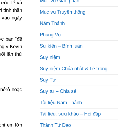
Mục vụ Giáo phận
rước lễ và
 tinh thần
Mục vụ Truyền thông
 vào ngày
Năm Thánh
Phụng Vụ
ợc ban “để
Sự kiện – Bình luận
ng y Kevin
ổi lần thứ
Suy niệm
Suy niệm Chúa nhật & Lễ trọng
Suy Tư
Phêrô hoặc
Suy tư – Chia sẻ
Tài liệu Năm Thánh
Tài liệu, sưu khảo – Hỏi đáp
chị em lớn
Thánh Tử Đạo