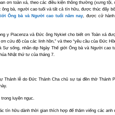
ban ơn toàn xá, theo các điều kiện thông thường (xưng tội, 
ông bà, người cao tuổi và tất cả tín hữu, được thúc đẩy bởi
iới Ông bà và Người cao tuổi năm nay
, được cử hành
ng y Piacenza và Đức ông Nykiel cho biết ơn Toàn xá đư
c ơn cứu độ của các linh hồn,” và theo “yêu cầu của Đức Hồ
à Sự sống, nhân dịp Ngày Thế giới Ông bà và Người cao tu
úa Nhật thứ tư của tháng 7.
dự Thánh lễ do Đức Thánh Cha chủ sự tại đền thờ Thánh 
này.
 trong luyện ngục.
ác tín hữu dành thời gian thích hợp để thăm viếng các anh 