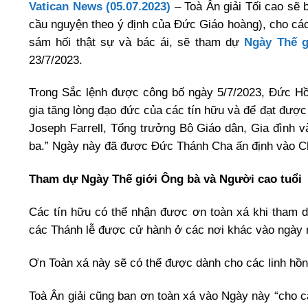
Vatican News (05.07.2023)
– Toà Ân giải Tối cao sẽ 
cầu nguyện theo ý định của Đức Giáo hoàng), cho các 
sám hối thật sự và bác ái, sẽ tham dự
Ngày Thế g
23/7/2023.
Trong Sắc lệnh được công bố ngày 5/7/2023, Đức Hồ
gia tăng lòng đạo đức của các tín hữu và để đạt đượ
Joseph Farrell, Tổng trưởng Bộ Giáo dân, Gia đình v
ba.” Ngày này đã được Đức Thánh Cha ấn định vào Ch
Tham dự Ngày Thế giới Ông bà và Người cao tuổi
Các tín hữu có thể nhận được ơn toàn xá khi tham 
các Thánh lễ được cử hành ở các nơi khác vào ngày 
Ơn Toàn xá này sẽ có thể được dành cho các linh hồn
Toà Ân giải cũng ban ơn toàn xá vào Ngày này “cho c