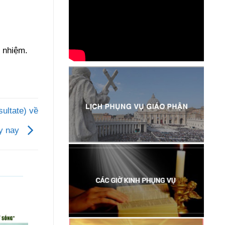
 nhiệm.
ultate) về
ày nay
06
06