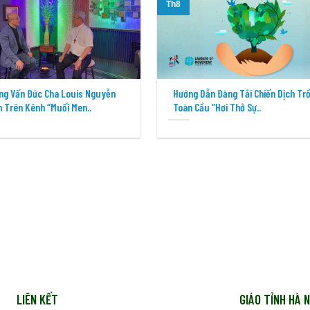
Th8
ng Vấn Đức Cha Louis Nguyễn
Hướng Dẫn Đăng Tải Chiến Dịch Tr
 Trên Kênh “Muối Men..
Toàn Cầu “Hơi Thở Sự..
LIÊN KẾT
GIÁO TỈNH HÀ N