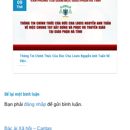
09
Th8
T
Thông Tin Chính Thức Của Đức Cha Louis Nguyễn Anh Tuấn Về
Việc..
Để lại một bình luận
Bạn phải
đăng nhập
để gửi bình luận.
Bác ái Xã hội – Caritas