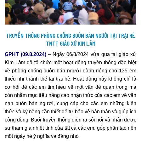
TRUYỀN THÔNG PHÒNG CHỐNG BUÔN BÁN NGƯỜI TẠI TRẠI HÈ
TNTT GIÁO XỨ KIM LÂM
GPHT (09.8.2024)
– Ngày 06/8/2024 vừa qua tại giáo xứ
Kim Lâm đã tổ chức một hoạt động truyền thông đặc biệt
về phòng chống buôn bán người dành riêng cho 135 em
thiếu nhi thánh thể tại trại hè. Hoạt động này không chỉ là
cơ hội để các em tìm hiểu về một vấn đề quan trọng mà
còn nhằm mục tiêu nâng cao nhận thức của các em về vấn
nạn buôn bán người, cung cấp cho các em những kiến
thức và kỹ năng cần thiết để tự bảo vệ bản thân và giúp ích
cộng đồng. Buổi truyền thông diễn ra sôi nổi và nhận được
sự tham gia nhiệt tình của tất cả các em, góp phần tạo nên
một ngày hè ý nghĩa và đáng nhớ.