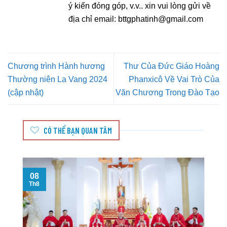
ý kiến đóng góp, v.v.. xin vui lòng gửi về
địa chỉ email:
bttgphatinh@gmail.com
Chương trình Hành hương
Thư Của Đức Giáo Hoàng
Thường niên La Vang 2024
Phanxicô Về Vai Trò Của
(cập nhật)
Văn Chương Trong Đào Tạo
CÓ THỂ BẠN QUAN TÂM
08
T
Th8