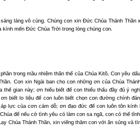
 sáng láng vô cùng. Chúng con xin Đức Chúa Thánh Thần 
ửa kính mến Đức Chúa Trời trong lòng chúng con.
t phần trong mầu nhiệm thân thể của Chúa Kitô, Con yêu dấ
 Thần. Con xin Ngài ban cho con những ơn của Chúa Thán
 thế gian này; ơn hiểu biết để con thiểu thấu đầy đủ ý ngh
ơn biết lo liệu để con luôn biết chọn con đường chính đá
áp lực của cơn cám dỗ; ơn đạo đức để con luôn tôn kính 
ợ Chúa để nếu cớ tình yêu có làm con sa ngã, con có thể tỉn
 Lạy Chúa Thánh Thần, xin viếng thăm con với ân sủng và tì