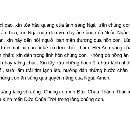
rời cao, xin tỏa hào quang của ánh sáng Ngài trên chúng co
tâm hồn, xin Ngài ngự đến với đầy ân sủng của Ngài, Ngài 
tràn, xin hãy đến hỡi người bạn mến thương của hồn con. Lú
hẹ tươi mát; xin an ủi kẻ cô đơn khóc thầm. Hỡi Ánh sáng c
ón nhận; xin đến trong linh hồn chúng con. Không có hồng ân
nh hay vững chắc. Xin tẩy rửa những hoen ố, chữa lành nh
ỏi, sưởi ấm trái tim lạnh lẽo, hướng dẫn những bước chân 
chúng con ân sủng qua quyền năng của Ngài. Amen.
 sáng láng vô cùng. Chúng con xin Đức Chúa Thánh Thần 
ửa kính mến Đức Chúa Trời trong lòng chúng con.