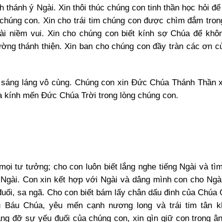
 thánh ý Ngài. Xin thôi thúc chúng con tinh thần học hỏi để
 chúng con. Xin cho trái tim chúng con được chìm đắm trong
ài niềm vui. Xin cho chúng con biết kính sợ Chúa để khô
ường thánh thiện. Xin ban cho chúng con đầy tràn các ơn c
 sáng láng vô cùng. Chúng con xin Đức Chúa Thánh Thần 
ửa kính mến Đức Chúa Trời trong lòng chúng con.
mọi tư tưởng; cho con luôn biết lắng nghe tiếng Ngài và tì
Ngài. Con xin kết hợp với Ngài và dâng mình con cho Ngài
đuối, sa ngã. Cho con biết bám lấy chân dấu đinh của Chúa G
 Báu Chúa, yêu mến cạnh nương long và trái tim tân k
ng đỡ sự yếu đuối của chúng con, xin gìn giữ con trong â