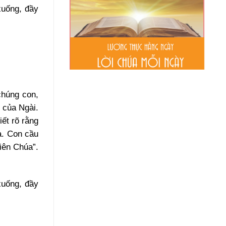
xuống, đầy
chúng con,
 của Ngài.
ết rõ rằng
a. Con cầu
iên Chúa”.
xuống, đầy