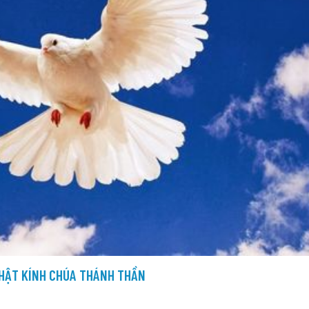
HẬT KÍNH CHÚA THÁNH THẦN