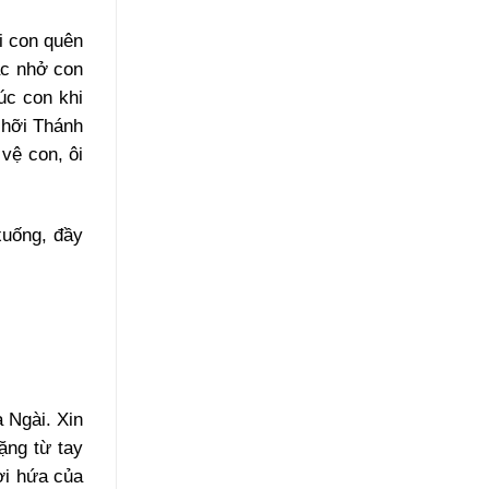
i con quên
ắc nhở con
úc con khi
 hỡi Thánh
vệ con, ôi
xuống, đầy
 Ngài. Xin
ặng từ tay
ời hứa của