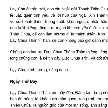
Lạy Cha ở trên trời, con xin Ngài gởi Thánh Thần Ch
lề luật, quên tình yêu, và lời hứa của Ngài. Xin Thầ
về sự thánh thiện, thông suốt, khôn ngoan, nhân hậu,
con lười biếng; tăng sức mạnh khi con yếu đuối; soi 
Thần Chúa, để con làm những gì là thánh thiện. Khơi 
Lạy Chúa Thánh Thần, để con không bao giờ đánh mất 
Chúng con lạy ơn Đức Chúa Thánh Thần thiêng liêng
lòng chúng con là kẻ tin cậy Đức Chúa Trời, và đốt l
Lạy Cha, kính mừng, sáng danh…
Ngày Thứ Bảy
Lạy Chúa Thánh Thần, xin hãy đến, Đấng tạo dựng nên
ban ân sủng, là khách trọ thân quen trong trái tim c
Thiên Chúa, là nguồn gốc của mọi sự sống, ánh sáng và