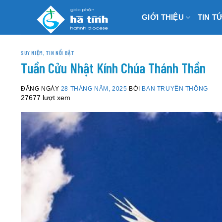
Skip
GIỚI THIỆU
TIN T
to
content
SUY NIỆM
,
TIN NỔI BẬT
Tuần Cửu Nhật Kính Chúa Thánh Thần
ĐĂNG NGÀY
28 THÁNG NĂM, 2025
BỞI
BAN TRUYỀN THÔNG
27677 lượt xem