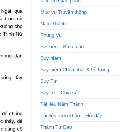
Mục vụ Giáo phận
 Ngài, qua
Mục vụ Truyền thông
i trọn trái
Năm Thánh
 xuống cho
c Trinh Nữ
Phụng Vụ
Sự kiện – Bình luận
ên mọi dân
Suy niệm
Suy niệm Chúa nhật & Lễ trọng
xuống, đầy
Suy Tư
Suy tư – Chia sẻ
Tài liệu Năm Thánh
, để chúng
Tài liệu, sưu khảo – Hỏi đáp
c thấy, để
Thánh Tử Đạo
in củng cố