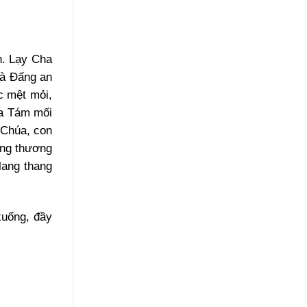
n. Lạy Cha
là Đấng an
c mệt mỏi,
ủa Tám mối
 Chúa, con
ững thương
lang thang
xuống, đầy