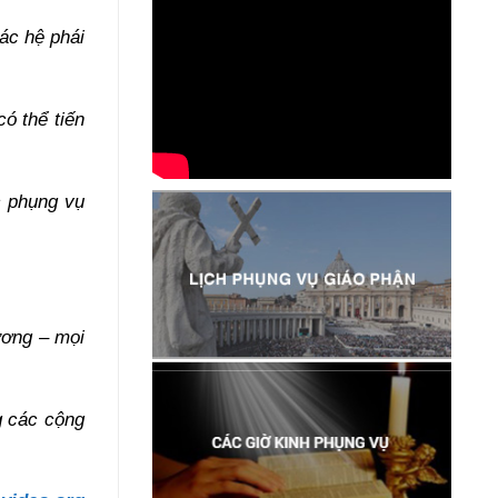
các hệ phái
ó thể tiến
c phụng vụ
ương – mọi
g các cộng