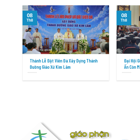
08
08
Th8
Th8
Thánh Lễ Đặt Viên Đá Xây Dựng Thánh
Đại Hội 
Đường Giáo Xứ Kim Lâm
Ấn Còn M