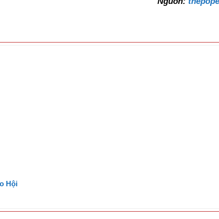
Nguồn:
thepope
o Hội