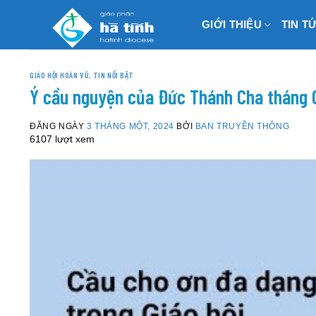
Skip
GIỚI THIỆU
TIN T
to
content
GIÁO HỘI HOÀN VŨ
,
TIN NỔI BẬT
Ý cầu nguyện của Đức Thánh Cha tháng 0
ĐĂNG NGÀY
3 THÁNG MỘT, 2024
BỞI
BAN TRUYỀN THÔNG
6107 lượt xem