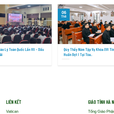
06
Th8
Giáo Lý Toàn Quốc Lần VII – Dấu
Qúy Thầy Năm Tập Vụ Khóa XVI Tĩ
ãi
Huấn Đợt I Tại Tòa..
LIÊN KẾT
GIÁO TỈNH HÀ N
Vatican
Tổng Giáo Phậ