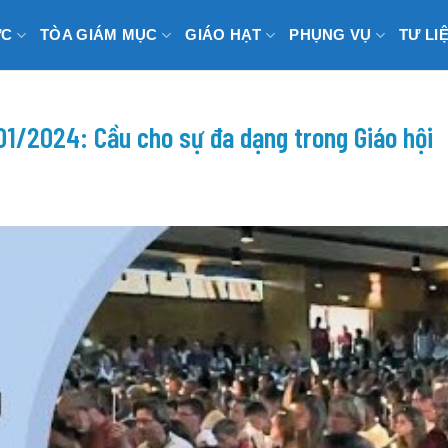
ỨC
TÒA GIÁM MỤC
GIÁO HẠT
PHỤNG VỤ
TƯ LI
1/2024: Cầu cho sự đa dạng trong Giáo hội