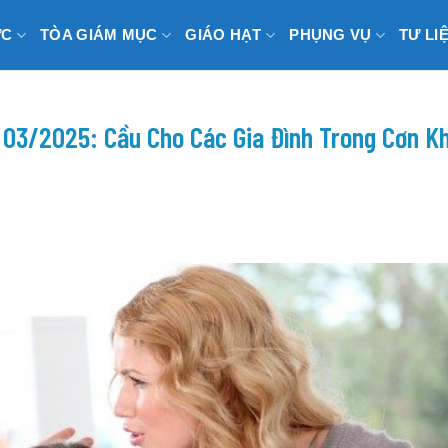
ỨC
TÒA GIÁM MỤC
GIÁO HẠT
PHỤNG VỤ
TƯ LI
03/2025: Cầu Cho Các Gia Đình Trong Cơn K