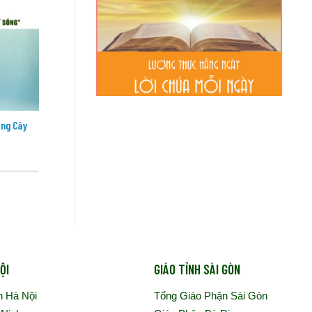
06
06
Th8
Th8
ồng Cây
Đức Thánh Cha sẽ tông du Uruguay,
Đức Th
Argentina và Pêru
vụ công
ỘI
GIÁO TỈNH SÀI GÒN
n Hà Nội
Tổng Giáo Phận Sài Gòn