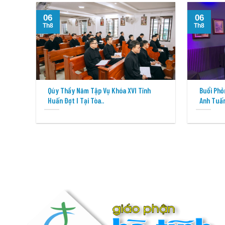
06
06
Th8
Th8
Qúy Thầy Năm Tập Vụ Khóa XVI Tĩnh
Buổi Phỏ
Huấn Đợt I Tại Tòa..
Anh Tuấn