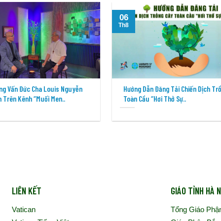
06
Th8
ng Vấn Đức Cha Louis Nguyễn
Hướng Dẫn Đăng Tải Chiến Dịch Tr
 Trên Kênh “Muối Men..
Toàn Cầu “Hơi Thở Sự..
LIÊN KẾT
GIÁO TỈNH HÀ N
Vatican
Tổng Giáo Phậ