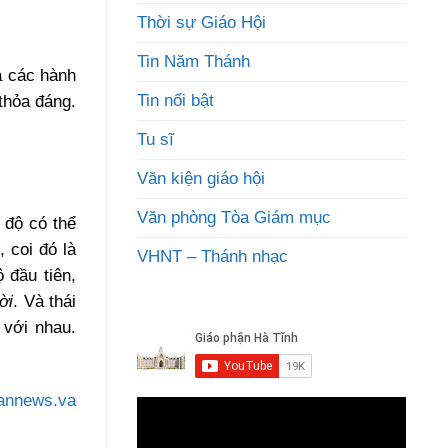
Thời sự Giáo Hội
Tin Năm Thánh
à các hành
Tin nổi bật
thỏa đáng.
Tu sĩ
Văn kiện giáo hội
Văn phòng Tòa Giám mục
 độ có thể
i
, coi đó là
VHNT – Thánh nhạc
 đầu tiên,
ời
. Và thái
với nhau.
cannews.va