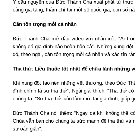
Ý cầu nguyện của Đức Thánh Cha xuất phát từ thực tế
càng gia tăng, thậm chí tại một số quốc gia, con số 
Cần tôn trọng mỗi cá nhân
Đức Thánh Cha mở đầu video với nhận xét: “Ai tro
không có gia đình nào hoàn hảo cả”. Những xung đột t
đó, theo ngài, cần tôn trọng mỗi cá nhân và xác tín r
Tha thứ: Liều thuốc tốt nhất để chữa lành những v
Khi xung đột tạo nên những vết thương, theo Đức Thá
đình chính là sự tha thứ”. Ngài giải thích: “Tha thứ 
chúng ta. “Sự tha thứ luôn làm mới lại gia đình, giúp 
Đức Thánh Cha nói thêm: “Ngay cả khi không thể có
Chúa vẫn ban cho chúng ta sức mạnh để tha thứ và mang
sự oán giận”.