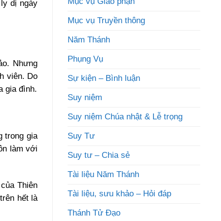
Mục vụ Giáo phận
ly dị ngày
Mục vụ Truyền thông
Năm Thánh
Phụng Vụ
hảo. Nhưng
h viên. Do
Sự kiện – Bình luận
 gia đình.
Suy niệm
Suy niệm Chúa nhật & Lễ trọng
Suy Tư
 trong gia
uôn làm với
Suy tư – Chia sẻ
Tài liệu Năm Thánh
 của Thiên
Tài liệu, sưu khảo – Hỏi đáp
rên hết là
Thánh Tử Đạo