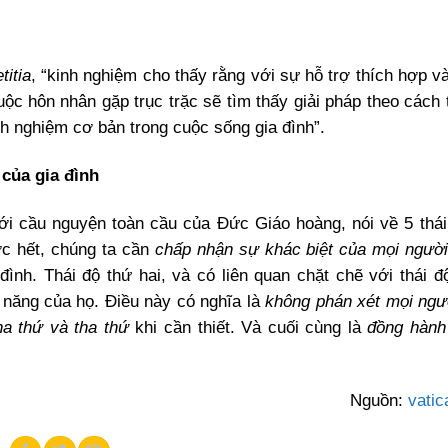
titia
, “kinh nghiệm cho thấy rằng với sự hỗ trợ thích hợp v
uộc hôn nhân gặp trục trặc sẽ tìm thấy giải pháp theo cách 
nh nghiệm cơ bản trong cuộc sống gia đình”.
 của gia đình
i cầu nguyện toàn cầu của Đức Giáo hoàng, nói về 5 thái
ớc hết, chúng ta cần
chấp nhận sự khác biệt của mọi ngườ
nh. Thái độ thứ hai, và có liên quan chặt chẽ với thái độ
i năng của họ. Điều này có nghĩa là
không phán xét mọi ngư
ha thứ và tha thứ
khi cần thiết. Và cuối cùng là
đồng hành
Nguồn:
vati