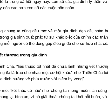
 là trong xã hội ngày nay, con số các gia đình ly thân và 
này còn cao hơn con số các cuộc hôn nhân.
ng chúng ta cũng đều mơ về một gia đình đẹp đẽ, hoàn 
rong gia đình xuất phát từ sự khác biệt của chính các thàn
ằng mỗi người có thể đóng góp điều gì đó cho sự hợp nhất của
ết thương trong gia đình
nh Cha, “liều thuốc tốt nhất để chữa lành những vết thương
có nghĩa là trao cho nhau một cơ hội khác” như Thiên Chúa l
gia đình hướng về phía trước với niềm hy vọng”.
 một ‘kết thúc có hậu’ như chúng ta mong muốn, ân sủng
 lại bình an, vì nó giải thoát chúng ta khỏi nỗi buồn, và t