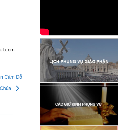
il.com
ơn Cám Dỗ
 Chúa