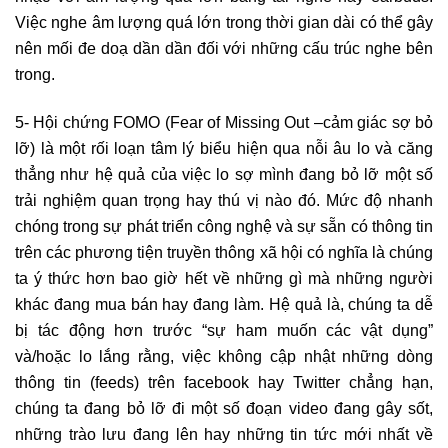
Việc nghe âm lượng quá lớn trong thời gian dài có thể gây
nên mối đe doạ dần dần đối với những cấu trúc nghe bên
trong.
5- Hội chứng FOMO (Fear of Missing Out –cảm giác sợ bỏ
lỡ) là một rối loạn tâm lý biểu hiện qua nỗi âu lo và căng
thẳng như hệ quả của việc lo sợ mình đang bỏ lỡ một số
trải nghiệm quan trọng hay thú vị nào đó. Mức độ nhanh
chóng trong sự phát triển công nghệ và sự sẵn có thông tin
trên các phương tiện truyền thông xã hội có nghĩa là chúng
ta ý thức hơn bao giờ hết về những gì mà những người
khác đang mua bán hay đang làm. Hệ quả là, chúng ta dễ
bị tác động hơn trước “sự ham muốn các vật dụng”
và/hoặc lo lắng rằng, việc không cập nhật những dòng
thông tin (feeds) trên facebook hay Twitter chẳng hạn,
chúng ta đang bỏ lỡ đi một số đoạn video đang gây sốt,
những trào lưu đang lên hay những tin tức mới nhất về