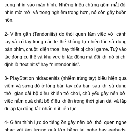
trung nhìn vào màn hình. Những triệu chứng gồm mắt đỏ,
nhìn mờ mờ, và trong nghiêm trọng hơn, nó còn gây buồn
nôn.
2- Viêm gân (Tendonitis) do thói quen làm việc với cánh
tay và cổ tay trong các tư thế không tự nhiên lúc sử dụng
bàn phím, chuột, điện thoại hay thiết bị chơi game. Tuỳ vào
tác động cụ thể và khu vực bị tác động mà đôi khi nó bị chỉ
định là “textinitis” hay “nintendonitis”.
3- PlayStation hidradenitis (nhiễm trùng tay) biểu hiện qua
viêm và sưng đỏ ở lòng bàn tay của bạn sau khi sử dụng
thời gian dài bộ điều khiển trò chơi, chủ yếu gây nên bởi
việc nắm quá chặt bộ điều khiển trong thời gian dài và lặp
đi lặp lại động tác nhấn nút liên tục.
4- Giảm thính lực do tiếng ồn gây nên bởi thói quen nghe
nhạc với âm lượng quá lớn bằng tai nghe hay earbuds.