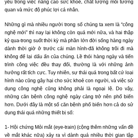
yếu trong việc nâng cao sức khoẻ, chất lượng mối tương
quan và mức độ phúc lợi cá nhân.
Những gì mà nhiều người trong số chúng ta xem là “công
nghệ mới” thì nay lại không còn quá mới nữa, và hai thập
kỷ qua-trong suốt thời kỳ mà phần lớn đời sống hàng ngày
dành thời giờ ở trước cái màn hình-đã không trôi đi mà
không để lại dấu ấn của chúng. Lề thói hàng ngày và tiến
trình công việc đều thay đổi, thường là với những ảnh
hưởng rất tích cực. Tuy nhiên, sự thái quá trong bất cứ loại
hình nào cũng gây hại cho sức khoẻ con người, và việc sử
dụng công nghệ cũng không phải là ngoại lệ. Do vậy,
những căn bệnh công nghệ ngày càng trở nên phổ biến
hơn. Dưới đây là một số căn bệnh phổ biến hơn cả do sử
dụng thái quá những thiết bị số:
1- Hội chứng Mỏi mắt (eye-train) (cộng thêm những vấn đề
về mắt khác nữa) xảy ra vì dành quá nhiều thời gian tập