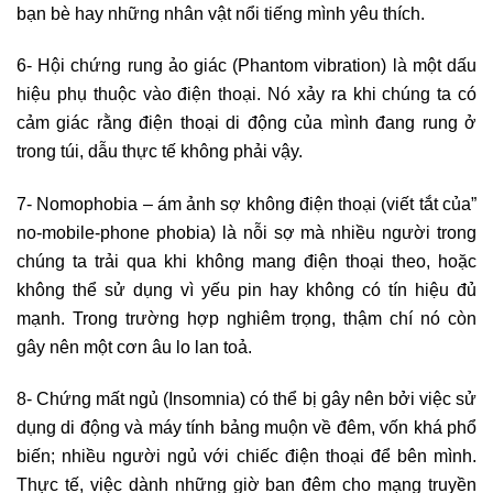
bạn bè hay những nhân vật nổi tiếng mình yêu thích.
6- Hội chứng rung ảo giác (Phantom vibration) là một dấu
hiệu phụ thuộc vào điện thoại. Nó xảy ra khi chúng ta có
cảm giác rằng điện thoại di động của mình đang rung ở
trong túi, dẫu thực tế không phải vậy.
7- Nomophobia – ám ảnh sợ không điện thoại (viết tắt của”
no-mobile-phone phobia) là nỗi sợ mà nhiều người trong
chúng ta trải qua khi không mang điện thoại theo, hoặc
không thể sử dụng vì yếu pin hay không có tín hiệu đủ
mạnh. Trong trường hợp nghiêm trọng, thậm chí nó còn
gây nên một cơn âu lo lan toả.
8- Chứng mất ngủ (Insomnia) có thể bị gây nên bởi việc sử
dụng di động và máy tính bảng muộn về đêm, vốn khá phổ
biến; nhiều người ngủ với chiếc điện thoại để bên mình.
Thực tế, việc dành những giờ ban đêm cho mạng truyền