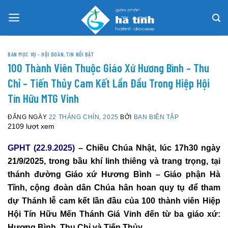
Skip
to
content
BAN MỤC VỤ - HỘI ĐOÀN
,
TIN NỔI BẬT
100 Thành Viên Thuộc Giáo Xứ Hương Bình – Thu
Chỉ – Tiến Thủy Cam Kết Lần Đầu Trong Hiệp Hội
Tín Hữu MTG Vinh
ĐĂNG NGÀY
22 THÁNG CHÍN, 2025
BỞI
BAN BIÊN TẬP
2109 lượt xem
GPHT (22.9.2025)
– Chiều Chúa Nhật, lúc 17h30 ngày
21/9/2025, trong bầu khí linh thiêng và trang trọng, tại
thánh đường Giáo xứ Hương Bình – Giáo phận Hà
Tĩnh, cộng đoàn dân Chúa hân hoan quy tụ để tham
dự Thánh lễ cam kết lần đầu của 100 thành viên Hiệp
Hội Tín Hữu Mến Thánh Giá Vinh đến từ ba giáo xứ:
Hương Bình, Thu Chỉ và Tiến Thủy.