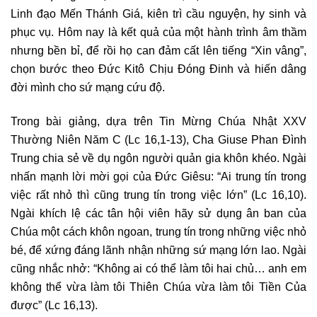
Linh đạo Mến Thánh Giá, kiên trì cầu nguyện, hy sinh và
phục vụ. Hôm nay là kết quả của một hành trình âm thầm
nhưng bền bỉ, để rồi họ can đảm cất lên tiếng “Xin vâng”,
chọn bước theo Đức Kitô Chịu Đóng Đinh và hiến dâng
đời mình cho sứ mạng cứu độ.
Trong bài giảng, dựa trên Tin Mừng Chúa Nhật XXV
Thường Niên Năm C (Lc 16,1-13), Cha Giuse Phan Đình
Trung chia sẻ về dụ ngôn người quản gia khôn khéo. Ngài
nhấn mạnh lời mời gọi của Đức Giêsu: “Ai trung tín trong
việc rất nhỏ thì cũng trung tín trong việc lớn” (Lc 16,10).
Ngài khích lệ các tân hội viên hãy sử dụng ân ban của
Chúa một cách khôn ngoan, trung tín trong những việc nhỏ
bé, để xứng đáng lãnh nhận những sứ mạng lớn lao. Ngài
cũng nhắc nhở: “Không ai có thể làm tôi hai chủ… anh em
không thể vừa làm tôi Thiên Chúa vừa làm tôi Tiền Của
được” (Lc 16,13).