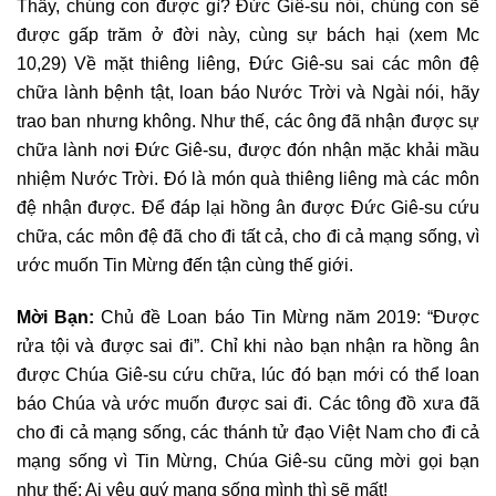
Thầy, chúng con được gì? Đức Giê-su nói, chúng con sẽ
được gấp trăm ở đời này, cùng sự bách hại (xem Mc
10,29) Về mặt thiêng liêng, Đức Giê-su sai các môn đệ
chữa lành bệnh tật, loan báo Nước Trời và Ngài nói, hãy
trao ban nhưng không. Như thế, các ông đã nhận được sự
chữa lành nơi Đức Giê-su, được đón nhận mặc khải mầu
nhiệm Nước Trời. Đó là món quà thiêng liêng mà các môn
đệ nhận được. Để đáp lại hồng ân được Đức Giê-su cứu
chữa, các môn đệ đã cho đi tất cả, cho đi cả mạng sống, vì
ước muốn Tin Mừng đến tận cùng thế giới.
Mời Bạn:
Chủ đề Loan báo Tin Mừng năm 2019: “Được
rửa tội và được sai đi”. Chỉ khi nào bạn nhận ra hồng ân
được Chúa Giê-su cứu chữa, lúc đó bạn mới có thể loan
báo Chúa và ước muốn được sai đi. Các tông đồ xưa đã
cho đi cả mạng sống, các thánh tử đạo Việt Nam cho đi cả
mạng sống vì Tin Mừng, Chúa Giê-su cũng mời gọi bạn
như thế: Ai yêu quý mạng sống mình thì sẽ mất!