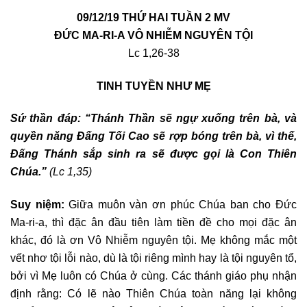
09/12/19 THỨ HAI TUẦN 2 MV
ĐỨC MA-RI-A VÔ NHIỄM NGUYÊN TỘI
Lc 1,26-38
TINH TUYỀN NHƯ MẸ
Sứ thần đáp: “Thánh Thần sẽ ngự xuống trên bà, và
quyền năng Đấng Tối Cao sẽ rợp bóng trên bà, vì thế,
Đấng Thánh sắp sinh ra sẽ được gọi là Con Thiên
Chúa.”
(Lc 1,35)
Suy niệm:
Giữa muôn vàn ơn phúc Chúa ban cho Đức
Ma-ri-a, thì đặc ân đầu tiên làm tiền đề cho mọi đặc ân
khác, đó là ơn Vô Nhiễm nguyên tội. Mẹ không mắc một
vết nhơ tội lỗi nào, dù là tội riêng mình hay là tội nguyên tổ,
bởi vì Mẹ luôn có Chúa ở cùng. Các thánh giáo phụ nhận
định rằng: Có lẽ nào Thiên Chúa toàn năng lại không