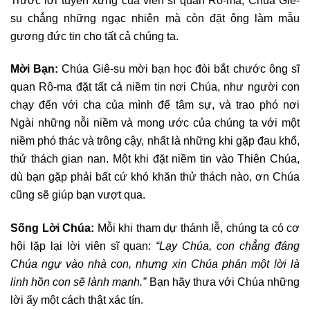
Trước lời tuyên xưng của viên sĩ quan Rô-ma, Chúa Giê-
su chẳng những ngạc nhiên mà còn đặt ông làm mẫu
gương đức tin cho tất cả chúng ta.
Mời Bạn:
Chúa Giê-su mời bạn học đòi bắt chước ông sĩ
quan Rô-ma đặt tất cả niềm tin nơi Chúa, như người con
chạy đến với cha của mình để tâm sự, và trao phó nơi
Ngài những nỗi niềm và mong ước của chúng ta với một
niềm phó thác và trông cậy, nhất là những khi gặp đau khổ,
thử thách gian nan. Một khi đặt niềm tin vào Thiên Chúa,
dù bạn gặp phải bất cứ khó khăn thử thách nào, ơn Chúa
cũng sẽ giúp bạn vượt qua.
Sống Lời Chúa:
Mỗi khi tham dự thánh lễ, chúng ta có cơ
hội lặp lại lời viên sĩ quan:
“Lạy Chúa, con chẳng đáng
Chúa ngự vào nhà con, nhưng xin Chúa phán một lời là
linh hồn con sẽ lành mạnh.”
Bạn hãy thưa với Chúa những
lời ấy một cách thật xác tín.