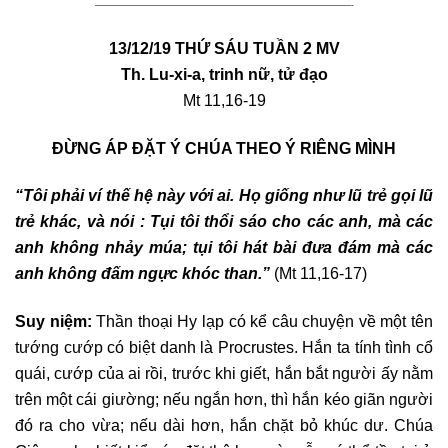
————————————————————————————————-
13/12/19 THỨ SÁU TUẦN 2 MV
Th. Lu-xi-a, trinh nữ, tử đạo
Mt 11,16-19
ĐỪNG ÁP ĐẶT Ý CHÚA THEO Ý RIÊNG MÌNH
“Tôi phải ví thế hệ này với ai. Họ giống như lũ trẻ gọi lũ
trẻ khác, và nói : Tụi tôi thổi sáo cho các anh, mà các
anh không nhảy múa; tụi tôi hát bài đưa đám mà các
anh không đấm ngực khóc than.”
(Mt 11,16-17)
Suy niệm:
Thần thoại Hy lạp có kể câu chuyện về một tên
tướng cướp có biệt danh là Procrustes. Hắn ta tính tình cổ
quái, cướp của ai rồi, trước khi giết, hắn bắt người ấy nằm
trên một cái giường; nếu ngắn hơn, thì hắn kéo giãn người
đó ra cho vừa; nếu dài hơn, hắn chặt bỏ khúc dư. Chúa