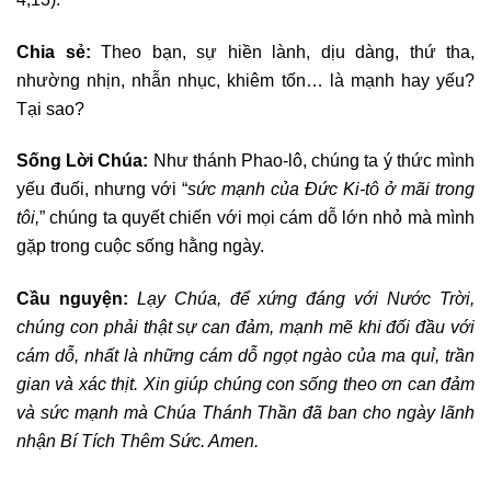
Chia sẻ:
Theo bạn, sự hiền lành, dịu dàng, thứ tha,
nhường nhịn, nhẫn nhục, khiêm tốn… là mạnh hay yếu?
Tại sao?
Sống Lời Chúa:
Như thánh Phao-lô, chúng ta ý thức mình
yếu đuối, nhưng với “
sức mạnh của Đức Ki-tô ở mãi trong
tôi,
” chúng ta quyết chiến với mọi cám dỗ lớn nhỏ mà mình
gặp trong cuộc sống hằng ngày.
Cầu nguyện:
Lạy Chúa, để xứng đáng với Nước Trời,
chúng con phải thật sự can đảm, mạnh mẽ khi đối đầu với
cám dỗ, nhất là những cám dỗ ngọt ngào của ma quỉ, trần
gian và xác thịt. Xin giúp chúng con sống theo ơn can đảm
và sức mạnh mà Chúa Thánh Thần đã ban cho ngày lãnh
nhận Bí Tích Thêm Sức. Amen.