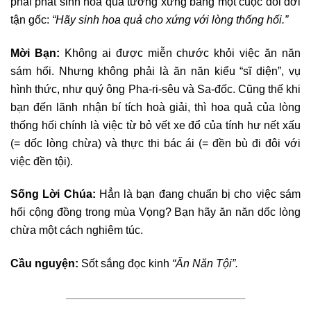
phải phát sinh hoa quả tương xứng bằng một cuộc đổi đời
tận gốc:
“Hãy sinh hoa quả cho xứng với lòng thống hối.”
Mời Bạn:
Không ai được miễn chước khỏi việc ăn năn
sám hối. Nhưng không phải là ăn năn kiểu “sĩ diện”, vụ
hình thức, như quý ông Pha-ri-sêu và Sa-đốc. Cũng thế khi
bạn đến lãnh nhận bí tích hoà giải, thì hoa quả của lòng
thống hối chính là việc từ bỏ vết xe đổ của tính hư nết xấu
(= dốc lòng chừa) và thực thi bác ái (= đền bù đi đôi với
việc đền tội).
Sống Lời Chúa:
Hẳn là bạn đang chuẩn bị cho việc sám
hối cộng đồng trong mùa Vọng? Bạn hãy ăn năn dốc lòng
chừa một cách nghiêm túc.
Cầu nguyện:
Sốt sắng đọc kinh
“Ăn Năn Tội”.
————————————————————————————————-