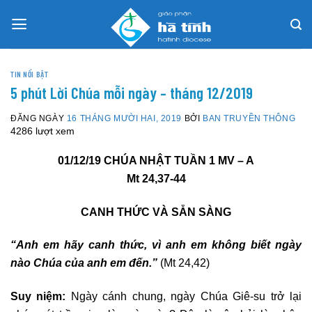
Skip
to
content
TIN NỔI BẬT
5 phút Lời Chúa mỗi ngày – tháng 12/2019
ĐĂNG NGÀY
16 THÁNG MƯỜI HAI, 2019
BỞI
BAN TRUYỀN THÔNG
4286 lượt xem
01/12/19
CHÚA NHẬT TUẦN 1 MV – A
Mt 24,37-44
CANH THỨC VÀ SẴN SÀNG
“Anh em hãy canh thức, vì anh em không biết ngày
nào Chúa của anh em đến.”
(Mt 24,42)
Suy niệm:
Ngày cánh chung, ngày Chúa Giê-su trở lại