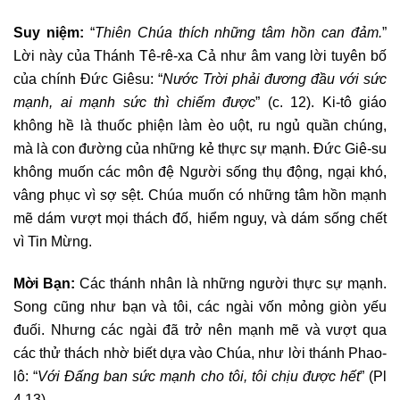
Suy niệm:
“
Thiên Chúa thích những tâm hồn can đảm.
”
Lời này của Thánh Tê-rê-xa Cả như âm vang lời tuyên bố
của chính Đức Giêsu: “
Nước Trời phải đương đầu với sức
mạnh, ai mạnh sức thì chiếm được
” (c. 12). Ki-tô giáo
không hề là thuốc phiện làm èo uột, ru ngủ quần chúng,
mà là con đường của những kẻ thực sự mạnh. Đức Giê-su
không muốn các môn đệ Người sống thụ động, ngại khó,
vâng phục vì sợ sệt. Chúa muốn có những tâm hồn mạnh
mẽ dám vượt mọi thách đố, hiểm nguy, và dám sống chết
vì Tin Mừng.
Mời Bạn:
Các thánh nhân là những người thực sự mạnh.
Song cũng như bạn và tôi, các ngài vốn mỏng giòn yếu
đuối. Nhưng các ngài đã trở nên mạnh mẽ và vượt qua
các thử thách nhờ biết dựa vào Chúa, như lời thánh Phao-
lô: “
Với Đấng ban sức mạnh cho tôi, tôi chịu được hết
” (Pl
4,13).