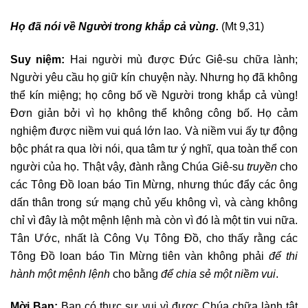
Họ đã nói về Người trong khắp cả vùng.
(Mt 9,31)
Suy niệm:
Hai người mù được Đức Giê-su chữa lành;
Người yêu cầu họ giữ kín chuyện này. Nhưng họ đã không
thể kín miệng; họ công bố về Người trong khắp cả vùng!
Đơn giản bởi vì họ không thể không công bố. Họ cảm
nghiệm được niềm vui quá lớn lao. Và niềm vui ấy tự động
bộc phát ra qua lời nói, qua tâm tư ý nghĩ, qua toàn thể con
người của họ. Thật vậy, đành rằng Chúa Giê-su
truyền
cho
các Tông Đồ loan báo Tin Mừng, nhưng thúc đẩy các ông
dấn thân trong sứ mạng chủ yếu không vì, và càng không
chỉ vì đây là một mệnh lệnh mà còn vì đó là một tin vui nữa.
Tân Ước, nhất là Công Vụ Tông Đồ, cho thấy rằng các
Tông Đồ loan báo Tin Mừng tiên vàn không phải
để thi
hành một mệnh lệnh
cho bằng
để chia sẻ một niềm vui
.
Mời Bạn:
Bạn có thực sự vui vì được Chúa chữa lành tật