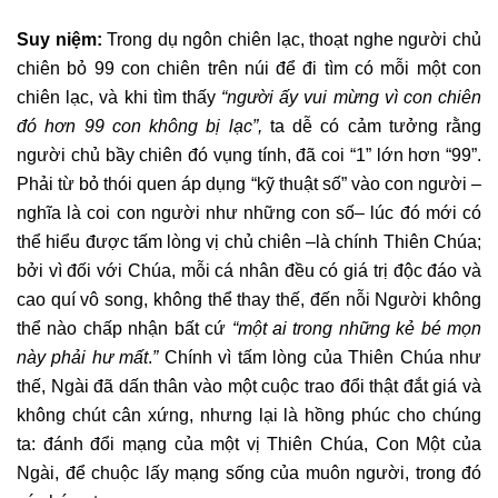
Suy niệm:
Trong dụ ngôn chiên lạc, thoạt nghe người chủ
chiên bỏ 99 con chiên trên núi để đi tìm có mỗi một con
chiên lạc, và khi tìm thấy
“người ấy vui mừng vì con chiên
đó hơn 99 con không bị lạc”,
ta dễ có cảm tưởng rằng
người chủ bầy chiên đó vụng tính, đã coi “1” lớn hơn “99”.
Phải từ bỏ thói quen áp dụng “kỹ thuật số” vào con người –
nghĩa là coi con người như những con số– lúc đó mới có
thể hiểu được tấm lòng vị chủ chiên –là chính Thiên Chúa;
bởi vì đối với Chúa, mỗi cá nhân đều có giá trị độc đáo và
cao quí vô song, không thể thay thế, đến nỗi Người không
thể nào chấp nhận bất cứ
“một ai trong những kẻ bé mọn
này phải hư mất
.
”
Chính vì tấm lòng của Thiên Chúa như
thế, Ngài đã dấn thân vào một cuộc trao đổi thật đắt giá và
không chút cân xứng, nhưng lại là hồng phúc cho chúng
ta: đánh đổi mạng của một vị Thiên Chúa, Con Một của
Ngài, để chuộc lấy mạng sống của muôn người, trong đó