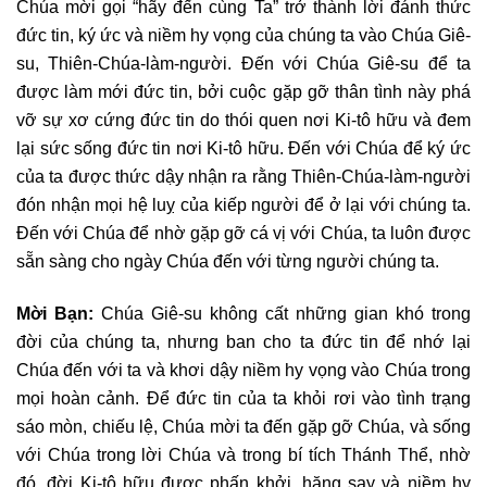
Chúa mời gọi “hãy đến cùng Ta” trở thành lời đánh thức
đức tin, ký ức và niềm hy vọng của chúng ta vào Chúa Giê-
su, Thiên-Chúa-làm-người. Đến với Chúa Giê-su để ta
được làm mới đức tin, bởi cuộc gặp gỡ thân tình này phá
vỡ sự xơ cứng đức tin do thói quen nơi Ki-tô hữu và đem
lại sức sống đức tin nơi Ki-tô hữu. Đến với Chúa để ký ức
của ta được thức dậy nhận ra rằng Thiên-Chúa-làm-người
đón nhận mọi hệ luỵ của kiếp người để ở lại với chúng ta.
Đến với Chúa để nhờ gặp gỡ cá vị với Chúa, ta luôn được
sẵn sàng cho ngày Chúa đến với từng người chúng ta.
Mời Bạn:
Chúa Giê-su không cất những gian khó trong
đời của chúng ta, nhưng ban cho ta đức tin để nhớ lại
Chúa đến với ta và khơi dậy niềm hy vọng vào Chúa trong
mọi hoàn cảnh. Để đức tin của ta khỏi rơi vào tình trạng
sáo mòn, chiếu lệ, Chúa mời ta đến gặp gỡ Chúa, và sống
với Chúa trong lời Chúa và trong bí tích Thánh Thể, nhờ
đó, đời Ki-tô hữu được phấn khởi, hăng say và niềm hy