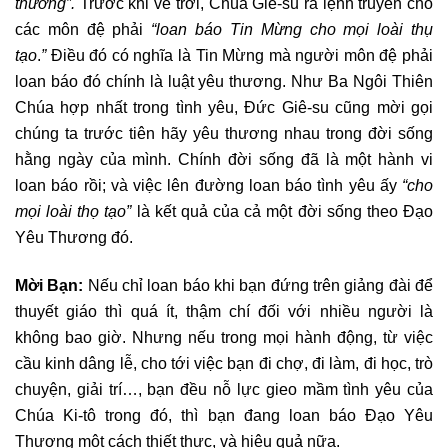
thương”.
Trước khi về trời, Chúa Giê-su ra lệnh truyền cho
các môn đệ phải
“loan báo Tin Mừng cho mọi loài thụ
tạo
.
”
Điều đó có nghĩa là Tin Mừng mà người môn đệ phải
loan báo đó chính là luật yêu thương. Như Ba Ngôi Thiên
Chúa hợp nhất trong tình yêu, Đức Giê-su cũng mời gọi
chúng ta trước tiên hãy yêu thương nhau trong đời sống
hằng ngày của mình. Chính đời sống đã là một hành vi
loan báo rồi; và việc lên đường loan báo tình yêu ấy
“cho
mọi loài thọ tạo”
là kết quả của cả một đời sống theo Đạo
Yêu Thương đó.
Mời Bạn:
Nếu chỉ loan báo khi bạn đứng trên giảng đài để
thuyết giáo thì quá ít, thậm chí đối với nhiều người là
không bao giờ. Nhưng nếu trong mọi hành động, từ việc
cầu kinh dâng lễ, cho tới việc bạn đi chợ, đi làm, đi học, trò
chuyện, giải trí…, bạn đều nỗ lực gieo mầm tình yêu của
Chúa Ki-tô trong đó, thì bạn đang loan báo Đạo Yêu
Thương một cách thiết thực, và hiệu quả nữa.