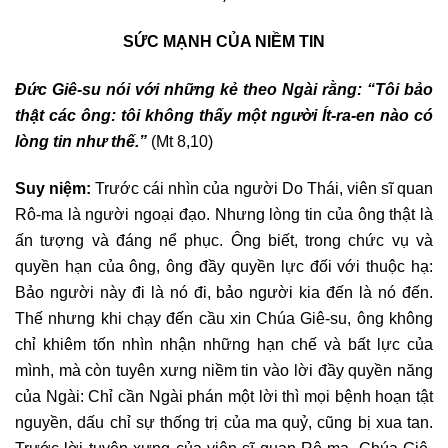
SỨC MẠNH CỦA NIỀM TIN
Đức Giê-su nói với những kẻ theo Ngài rằng: “Tôi bảo
thật các ông: tôi không thấy một người Ít-ra-en nào có
lòng tin như thế.”
(Mt 8,10)
Suy niệm:
Trước cái nhìn của người Do Thái, viên sĩ quan
Rô-ma là người ngoại đạo. Nhưng lòng tin của ông thật là
ấn tượng và đáng nể phục. Ông biết, trong chức vụ và
quyền hạn của ông, ông đầy quyền lực đối với thuộc hạ:
Bảo người này đi là nó đi, bảo người kia đến là nó đến.
Thế nhưng khi chạy đến cầu xin Chúa Giê-su, ông không
chỉ khiêm tốn nhìn nhận những hạn chế và bất lực của
mình, mà còn tuyên xưng niềm tin vào lời đầy quyền năng
của Ngài: Chỉ cần Ngài phán một lời thì mọi bệnh hoạn tật
nguyền, dấu chỉ sự thống trị của ma quỷ, cũng bị xua tan.