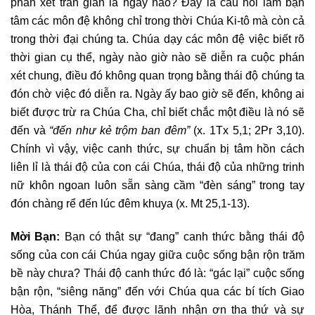
phán xét trần gian là ngày nào? Đây là câu hỏi làm bận
tâm các môn đệ không chỉ trong thời Chúa Ki-tô mà còn cả
trong thời đại chúng ta. Chúa dạy các môn đệ việc biết rõ
thời gian cụ thể, ngày nào giờ nào sẽ diễn ra cuộc phán
xét chung, điều đó không quan trọng bằng thái độ chúng ta
đón chờ việc đó diễn ra. Ngày ấy bao giờ sẽ đến, không ai
biết được trừ ra Chúa Cha, chỉ biết chắc một điều là nó sẽ
đến và
“đến như kẻ trộm ban đêm”
(x. 1Tx 5,1; 2Pr 3,10).
Chính vì vậy, việc canh thức, sự chuẩn bị tâm hồn cách
liên lỉ là thái độ của con cái Chúa, thái độ của những trinh
nữ khôn ngoan luôn sẵn sàng cầm “đèn sáng” trong tay
đón chàng rể đến lúc đêm khuya (x. Mt 25,1-13).
Mời Bạn:
Bạn có thật sự “đang” canh thức bằng thái độ
sống của con cái Chúa ngay giữa cuộc sống bận rộn trăm
bề này chưa? Thái độ canh thức đó là: “gác lại” cuộc sống
bận rộn, “siêng năng” đến với Chúa qua các bí tích Giao
Hòa, Thánh Thể, để được lãnh nhận ơn tha thứ và sự