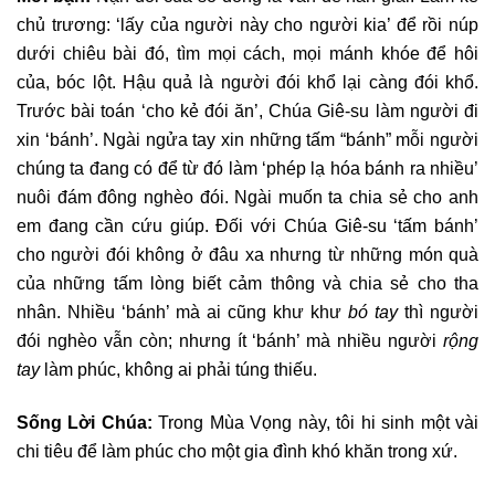
chủ trương: ‘lấy của người này cho người kia’ để rồi núp
dưới chiêu bài đó, tìm mọi cách, mọi mánh khóe để hôi
của, bóc lột. Hậu quả là người đói khổ lại càng đói khổ.
Trước bài toán ‘cho kẻ đói ăn’, Chúa Giê-su làm người đi
xin ‘bánh’. Ngài ngửa tay xin những tấm “bánh” mỗi người
chúng ta đang có để từ đó làm ‘phép lạ hóa bánh ra nhiều’
nuôi đám đông nghèo đói. Ngài muốn ta chia sẻ cho anh
em đang cần cứu giúp. Đối với Chúa Giê-su ‘tấm bánh’
cho người đói không ở đâu xa nhưng từ những món quà
của những tấm lòng biết cảm thông và chia sẻ cho tha
nhân. Nhiều ‘bánh’ mà ai cũng khư khư
bó tay
thì người
đói nghèo vẫn còn; nhưng ít ‘bánh’ mà nhiều người
rộng
tay
làm phúc, không ai phải túng thiếu.
Sống Lời Chúa:
Trong Mùa Vọng này, tôi hi sinh một vài
chi tiêu để làm phúc cho một gia đình khó khăn trong xứ.