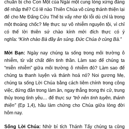
chuẩn bị cho Con Một của Ngài một cung lòng xứng đáng
để nhập thể? Có lẽ nào Thiên Chúa vô cùng thánh thiện lại
để cho Mẹ Đấng Cứu Thế bị vấy nhơ tội lỗi dù chỉ là trong
một thoáng chốc? Mẹ thực sự vô nhiễm nguyên tội, vì chỉ
có thế lời thiên sứ chào kính mới đích thực có ý
nghĩa:
“Kính chào Bà đầy ân sủng. Đức Chúa ở cùng Bà.”
Mời Bạn:
Ngày nay chúng ta sống trong môi trường ô
nhiễm, từ vật chất đến tinh thần. Làm sao để chúng ta
“miễn nhiễm” giữa môi trường ô nhiễm đó? Làm sao để
chúng ta thanh luyện và thánh hoá nó? Noi gương Mẹ,
chúng ta sống Lời Chúa bằng cách liêm chính trong công
việc, đứng đắn trong làm ăn, ngay thẳng trong thi cử, trung
thủy trong tình yêu… để thực sự
“trở nên tinh tuyền, thánh
thiện”
(Ep 1,4), hầu làm chứng cho Chúa giữa lòng đời
hôm nay.
Sống Lời Chúa:
Nhờ bí tích Thánh Tẩy chúng ta cũng