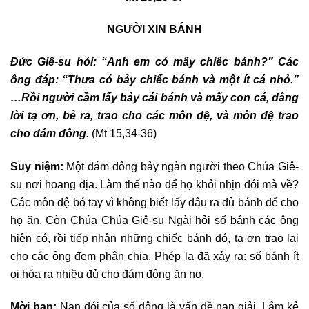
NGƯỜI XIN BÁNH
Đức Giê-su hỏi: “Anh em có mấy chiếc bánh?” Các
ông đáp: “Thưa có bảy chiếc bánh và một ít cá nhỏ.”
…Rồi người cầm lấy bảy cái bánh và mấy con cá, dâng
lời tạ ơn, bẻ ra, trao cho các môn đệ, và môn đệ trao
cho đám đông.
(Mt 15,34-36)
Suy niệm:
Một đám đông bảy ngàn người theo Chúa Giê-
su nơi hoang địa. Làm thế nào để họ khỏi nhịn đói mà về?
Các môn đệ bó tay vì không biết lấy đâu ra đủ bánh để cho
họ ăn. Còn Chúa Chúa Giê-su Ngài hỏi số bánh các ông
hiện có, rồi tiếp nhận những chiếc bánh đó, tạ ơn trao lại
cho các ông đem phân chia. Phép lạ đã xảy ra: số bánh ít
oi hóa ra nhiều đủ cho đám đông ăn no.
Mời bạn:
Nạn đói của số đông là vấn đề nan giải. Lắm kẻ