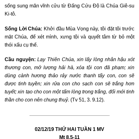
sống sung mãn vĩnh cửu từ Đấng Cứu Độ là Chúa Giê-su
Ki-tô.
Sống Lời Chúa:
Khởi đầu Mùa Vọng này, tôi đặt tôi trước
mặt Chúa, để xét mình, xưng tội và quyết tâm từ bỏ một
thói xấu cụ thể.
Cầu nguyện:
Lạy Thiên Chúa, xin lấy lòng nhân hậu xót
thương con, mở lượng hải hà, xóa tội con đã phạm; xin
dùng cành hương thảo rảy nước thanh tẩy con, con sẽ
được tinh tuyền; xin rửa con cho sạch con sẽ trắng hơn
tuyết; xin tạo cho con một tấm lòng trong trắng, đổi mới tinh
thần cho con nên chung thuỷ.
(Tv 51, 3. 9.12).
————————————————————————————————-
02/12/19
THỨ HAI TUẦN 1 MV
Mt 8,5-11