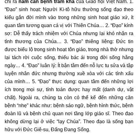
chỉ ra
năm căn bệnh trầm kha
của Giáo hội Việt Nam. 1.
“Đạo” sinh hoạt: Người Ki-tô hữu thường sống đạo theo
kiểu gắn đời mình vào trong những sinh hoạt giáo xứ, ít
quan tâm tương quan cá vị với Thiên Chúa… 2. “Đạo” kính
sợ: Dễ thấy trách nhiệm với Chúa nhưng lại khó nhận ra
tình thương của Chúa… 3. “Đạo” thiêng liêng: Đức tin
được biểu lộ trong sinh hoạt tôn giáo, trong nhà thờ nhưng
lại tách rời cuộc sống, thiếu bác ái trong đời sống hằng
ngày… 4. “Đạo” luân lý: Ít bận tâm đến nỗ lực tu sửa và tập
luyện nhân đức nhưng thường xuề xòa với các tính xấu
của mình… 5. “Đạo” thực dụng: quan tâm đến những lợi
ích trong mọi sự, tính toán được hay mất (danh dự, vật
chất). Ngoài ra, chúng ta còn có thể kể đến những căn
bệnh “nhẹ” khác như: bệnh sáo ngữ, bệnh hình thức, bệnh
đoàn lũ và bệnh chủ quan nơi tầng lớp giáo sĩ. Theo đạo
không dừng lại ở việc “lạy Chúa”. Theo đạo là sống bạn
hữu với Đức Giê-su, Đấng Đang Sống.