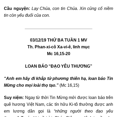
Cầu nguyện:
Lạy Chúa, con tin Chúa. Xin củng cố niềm
tin còn yếu đuối của con.
————————————————————————————————-
03/12/19 THỨ BA TUẦN 1 MV
Th. Phan-xi-cô Xa-vi-ê, linh mục
Mc 16,15-20
LOAN BÁO “ĐẠO YÊU THƯƠNG”
“Anh em hãy đi khắp tứ phương thiên hạ, loan báo Tin
Mừng cho mọi loài thọ tạo.”
(Mc 16,15)
Suy niệm:
Ngay từ thời Tin Mừng mới được loan báo trên
quê hương Việt Nam, các tín hữu Ki-tô thường được anh
em lương dân gọi là
“những người theo đạo yêu