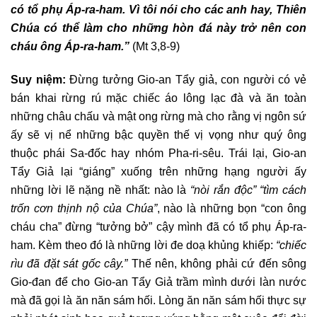
có tổ phụ Áp-ra-ham. Vì tôi nói cho các anh hay, Thiên
Chúa có thể làm cho những hòn đá này trở nên con
cháu ông Áp-ra-ham.”
(Mt 3,8-9)
Suy niệm:
Đừng tưởng Gio-an Tẩy giả, con người có vẻ
bán khai rừng rú mặc chiếc áo lông lạc đà và ăn toàn
những châu chấu và mật ong rừng mà cho rằng vị ngôn sứ
ấy sẽ vị nể những bậc quyền thế vị vọng như quý ông
thuộc phái Sa-đốc hay nhóm Pha-ri-sêu. Trái lại, Gio-an
Tẩy Giả lại “giáng” xuống trên những hạng người ấy
những lời lẽ nặng nề nhất: nào là
“nòi rắn độc” “tìm cách
trốn cơn thịnh nộ của Chúa”
, nào là những bọn “con ông
cháu cha” đừng “tưởng bở” cậy mình đã có tổ phụ Áp-ra-
ham. Kèm theo đó là những lời đe doạ khủng khiếp:
“chiếc
rìu đã đặt sát gốc cây.”
Thế nên, không phải cứ đến sông
Gio-đan để cho Gio-an Tẩy Giả trầm mình dưới làn nước
mà đã gọi là ăn năn sám hối. Lòng ăn năn sám hối thực sự