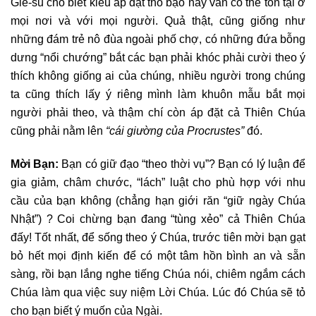
Giê-su cho biết kiểu áp đặt thô bạo này vẫn có thể tồn tại ở
mọi nơi và với mọi người. Quả thật, cũng giống như
những đám trẻ nô đùa ngoài phố chợ, có những đứa bỗng
dưng “nổi chướng” bắt các bạn phải khóc phải cười theo ý
thích không giống ai của chúng, nhiều người trong chúng
ta cũng thích lấy ý riêng mình làm khuôn mẫu bắt mọi
người phải theo, và thậm chí còn áp đặt cả Thiên Chúa
cũng phải nằm lên
“cái giường của Procrustes”
đó.
Mời Bạn:
Bạn có giữ đạo “theo thời vụ”? Bạn có lý luận để
gia giảm, châm chước, “lách” luật cho phù hợp với nhu
cầu của bạn không (chẳng hạn giới răn “giữ ngày Chúa
Nhật”) ? Coi chừng bạn đang “tùng xẻo” cả Thiên Chúa
đấy! Tốt nhất, để sống theo ý Chúa, trước tiên mời bạn gạt
bỏ hết mọi định kiến để có một tâm hồn bình an và sẵn
sàng, rồi bạn lắng nghe tiếng Chúa nói, chiêm ngắm cách
Chúa làm qua việc suy niệm Lời Chúa. Lúc đó Chúa sẽ tỏ
cho bạn biết ý muốn của Ngài.