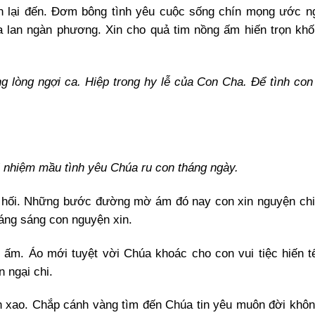
n lại đến. Đơm bông tình yêu cuộc sống chín mọng ước 
lan ngàn phương. Xin cho quả tim nồng ấm hiến trọn khối
g lòng ngợi ca. Hiệp trong hy lễ của Con Cha. Để tình con
i nhiệm mầu tình yêu Chúa ru con tháng ngày.
g hối. Những bước đường mờ ám đó nay con xin nguyện chi
sáng sáng con nguyện xin.
 ấm. Áo mới tuyệt vời Chúa khoác cho con vui tiệc hiến t
 ngại chi.
n xao. Chắp cánh vàng tìm đến Chúa tin yêu muôn đời khôn