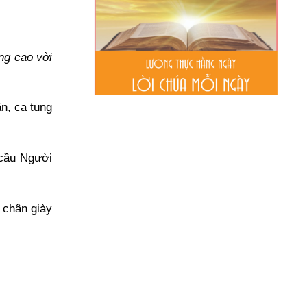
ng cao vời
n, ca tụng
 cầu Người
 chân giày