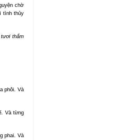
nguyện chờ
 tình thủy
 tươi thắm
a phôi. Và
ế. Và từng
g phai. Và