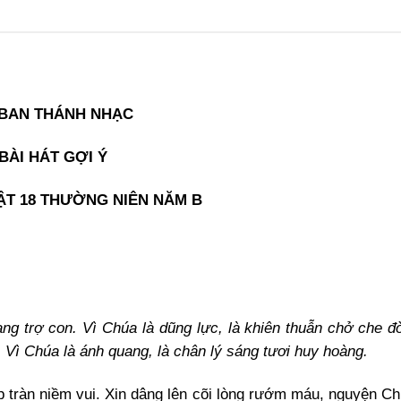
 BAN THÁNH NHẠC
BÀI HÁT GỢI Ý
ẬT 18 THƯỜNG NIÊN NĂM B
ng trợ con. Vì Chúa là dũng lực, là khiên thuẫn chở che đờ
. Vì Chúa là ánh quang, là chân lý sáng tươi huy hoàng.
ập tràn niềm vui. Xin dâng lên cõi lòng rướm máu, nguyện C