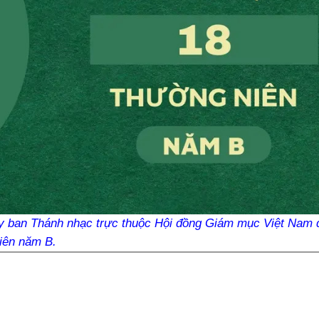
Ủy ban Thánh nhạc trực thuộc Hội đồng Giám mục Việt Nam 
iên năm B.