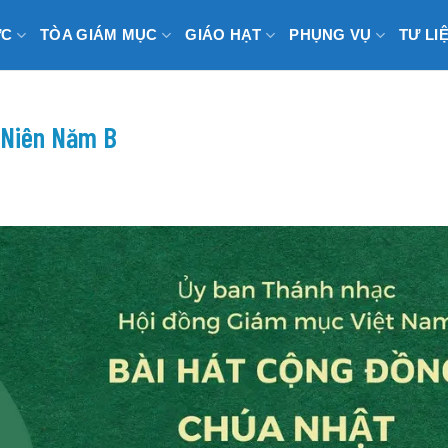
ỨC
TÒA GIÁM MỤC
GIÁO HẠT
PHỤNG VỤ
TƯ LI
 Niên Năm B