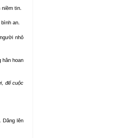
 niềm tin.
 bình an.
 người nhỏ
g hân hoan
i, để cuộc
. Dâng lên