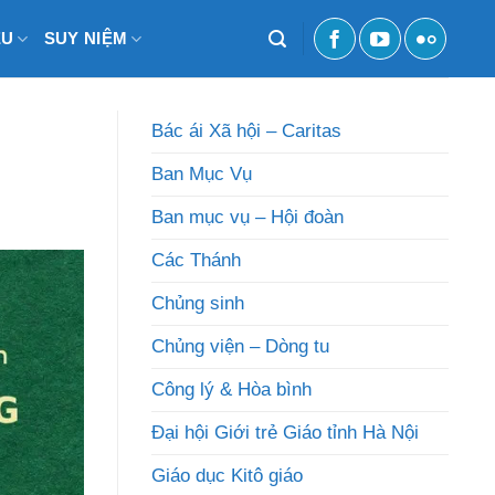
ỆU
SUY NIỆM
Bác ái Xã hội – Caritas
Ban Mục Vụ
Ban mục vụ – Hội đoàn
Các Thánh
Chủng sinh
Chủng viện – Dòng tu
Công lý & Hòa bình
Đại hội Giới trẻ Giáo tỉnh Hà Nội
Giáo dục Kitô giáo