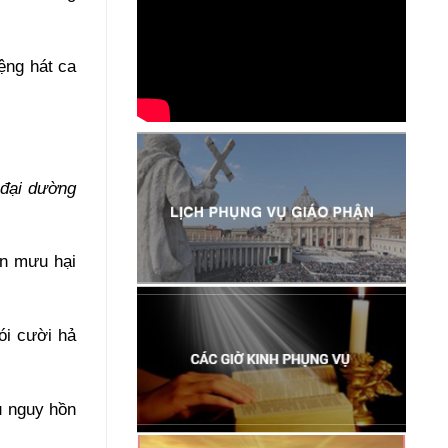
ệng hát ca
 đại dường
ốn mưu hại
ói cười hả
u nguy hồn