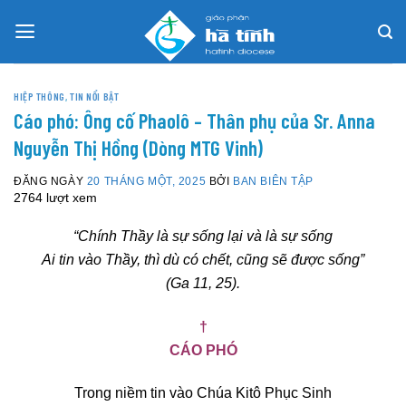
Skip
to
content
HIỆP THÔNG
,
TIN NỔI BẬT
Cáo phó: Ông cố Phaolô – Thân phụ của Sr. Anna
Nguyễn Thị Hồng (Dòng MTG Vinh)
ĐĂNG NGÀY
20 THÁNG MỘT, 2025
BỞI
BAN BIÊN TẬP
2764 lượt xem
“Chính Thầy là sự sống lại và là sự sống
Ai tin vào Thầy, thì dù có chết, cũng sẽ được sống”
(Ga 11, 25).
†
CÁO PHÓ
Trong niềm tin vào Chúa Kitô Phục Sinh