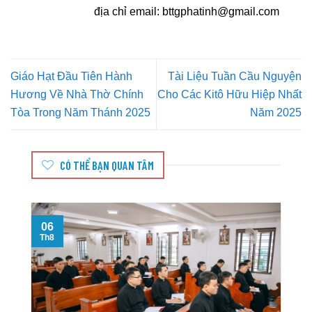
địa chỉ email:
bttgphatinh@gmail.com
Giáo Hạt Đầu Tiên Hành
Tài Liệu Tuần Cầu Nguyện
Hương Về Nhà Thờ Chính
Cho Các Kitô Hữu Hiệp Nhất
Tòa Trong Năm Thánh 2025
Năm 2025
CÓ THỂ BẠN QUAN TÂM
06
Th8
T