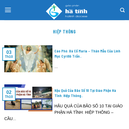
Skip
to
content
HIỆP THÔNG
Cáo Phó: Bà Cố Maria – Thân Mẫu Của Linh
03
Mục Cyrillô Trần..
Th10
...
Hậu Quả Của Bão Số 10 Tại Giáo Phận Hà
02
Tĩnh: Hiệp Thông..
Th10
HẬU QUẢ CỦA BÃO SỐ 10 TẠI GIÁO
PHẬN HÀ TĨNH: HIỆP THÔNG –
CẦU...