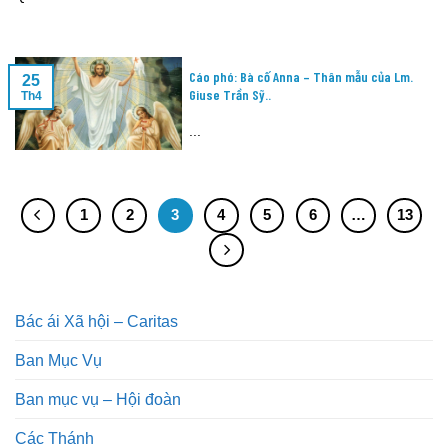
Cáo phó: Bà cố Anna – Thân mẫu của Lm.
25
Giuse Trần Sỹ..
Th4
...
1
2
3
4
5
6
…
13
Bác ái Xã hội – Caritas
Ban Mục Vụ
Ban mục vụ – Hội đoàn
Các Thánh