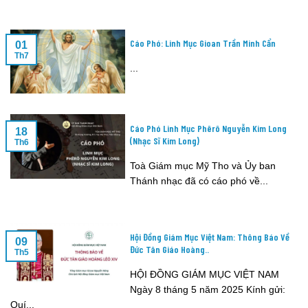
Cáo Phó: Linh Mục Gioan Trần Minh Cẩn
01
Th7
...
Cáo Phó Linh Mục Phêrô Nguyễn Kim Long
18
(Nhạc Sĩ Kim Long)
Th6
Toà Giám mục Mỹ Tho và Ủy ban
Thánh nhạc đã có cáo phó về...
Hội Đồng Giám Mục Việt Nam: Thông Báo Về
09
Đức Tân Giáo Hoàng..
Th5
HỘI ĐỒNG GIÁM MỤC VIỆT NAM
Ngày 8 tháng 5 năm 2025 Kính gửi:
Quí...