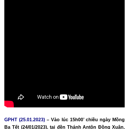
GPHT (25.01.2023)
–
Vào lúc 15h00’ chiều
ngày Mồng
Ba Tết (24/01/2023), tại đền Thánh Antôn Đồng Xuân,