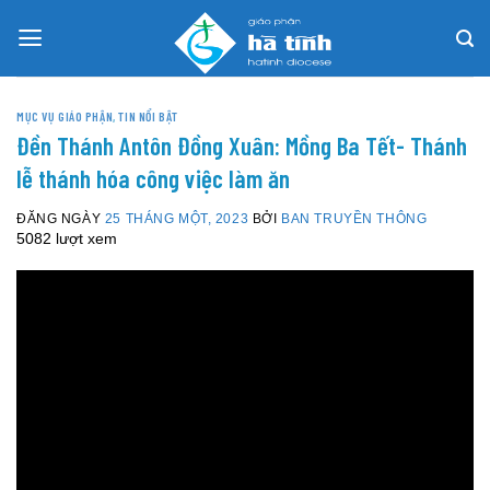
Skip
to
content
MỤC VỤ GIÁO PHẬN
,
TIN NỔI BẬT
Đền Thánh Antôn Đồng Xuân: Mồng Ba Tết- Thánh
lễ thánh hóa công việc làm ăn
ĐĂNG NGÀY
25 THÁNG MỘT, 2023
BỞI
BAN TRUYỀN THÔNG
5082 lượt xem