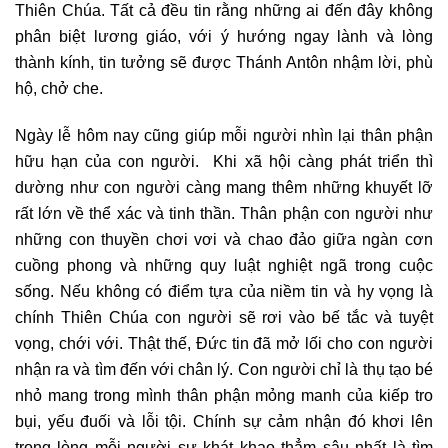
Thiên Chúa. Tất cả đều tin rằng những ai đến đây không
phân biệt lương giáo, với ý hướng ngay lành và lòng
thành kính, tin tưởng sẽ được Thánh Antôn nhậm lời, phù
hộ, chở che.
Ngày lễ hôm nay cũng giúp mỗi người nhìn lại thân phận
hữu hạn của con người. Khi xã hội càng phát triển thì
dường như con người càng mang thêm những khuyết lỡ
rất lớn về thể xác và tinh thần. Thân phận con người như
những con thuyền chơi vơi và chao đảo giữa ngàn cơn
cuồng phong và những quy luật nghiệt ngã trong cuộc
sống. Nếu không có điểm tựa của niềm tin và hy vọng là
chính Thiên Chúa con người sẽ rơi vào bế tắc và tuyệt
vọng, chới với. Thật thế, Đức tin đã mở lối cho con người
nhận ra và tìm đến với chân lý. Con người chỉ là thụ tạo bé
nhỏ mang trong mình thân phận mỏng manh của kiếp tro
bụi, yếu đuối và lỗi tội. Chính sự cảm nhận đó khơi lên
trong lòng mỗi người sự khát khao thẳm sâu nhất là tìm