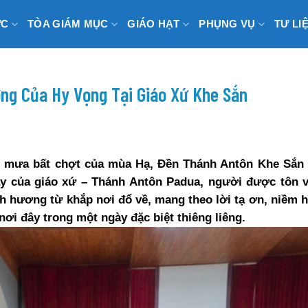
ỨC
TÒA GIÁM MỤC
GIÁO HẠT
PHỤNG VỤ
TƯ LI
ng Của Hy Vọng Tại Giáo Xứ Khe Sắn
n mưa bất chợt của mùa Hạ, Đền Thánh Antôn Khe Sắn
y của giáo xứ – Thánh Antôn Padua, người được tôn vi
 hương từ khắp nơi đổ về, mang theo lời tạ ơn, niềm h
nơi đây trong một ngày đặc biệt thiêng liêng.