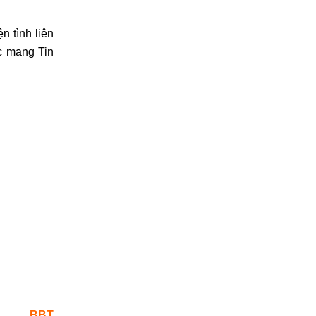
n tình liên
c mang Tin
BBT