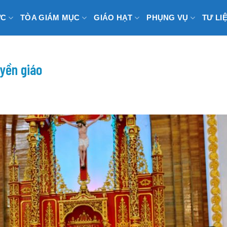
ỨC
TÒA GIÁM MỤC
GIÁO HẠT
PHỤNG VỤ
TƯ LI
yền giáo