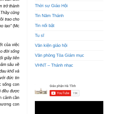
Thời sự Giáo Hội
n trở thành
, Thầy cũng
Tin Năm Thánh
ồi trao cho
Tin nổi bật
họ tạo”
(Mc
Tu sĩ
ết của việc
Văn kiện giáo hội
ho đời sống
Văn phòng Tòa Giám mục
i giây liên
thâm sâu về
VHNT – Thánh nhạc
 đau khổ và
ới đức tin
c sống con
i đều được
 cảnh cần
thương con