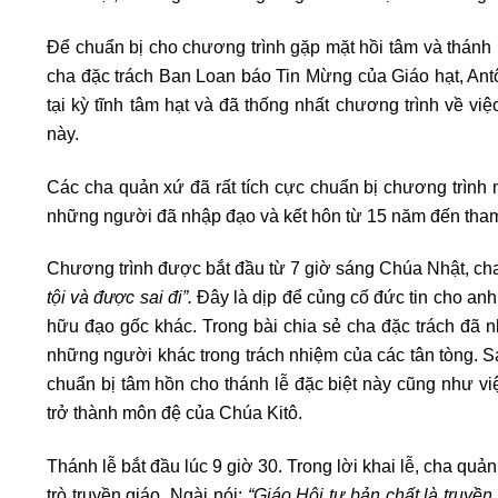
Để chuẩn bị cho chương trình gặp mặt hồi tâm và thánh l
cha đặc trách Ban Loan báo Tin Mừng của Giáo hạt, Antô
tại kỳ tĩnh tâm hạt và đã thống nhất chương trình về v
này.
Các cha quản xứ đã rất tích cực chuẩn bị chương trình n
những người đã nhập đạo và kết hôn từ 15 năm đến tham 
Chương trình được bắt đầu từ 7 giờ sáng Chúa Nhật, cha
tội và được sai đi”.
Đây là dịp để củng cố đức tin cho an
hữu đạo gốc khác. Trong bài chia sẻ cha đặc trách đã 
những người khác trong trách nhiệm của các tân tòng. Sa
chuẩn bị tâm hồn cho thánh lễ đặc biệt này cũng như vi
trở thành môn đệ của Chúa Kitô.
Thánh lễ bắt đầu lúc 9 giờ 30. Trong lời khai lễ, cha quản
trò truyền giáo. Ngài nói:
“Giáo Hội tự bản chất là truyền