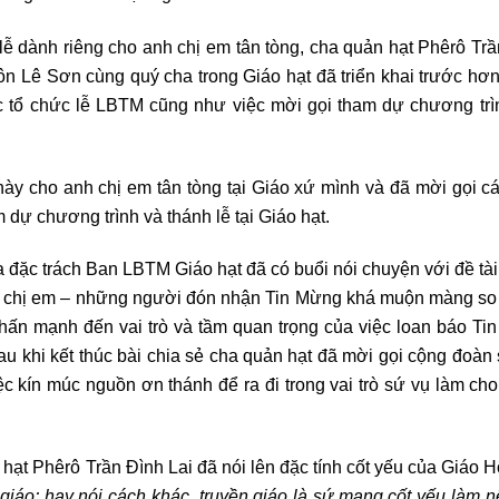
ễ dành riêng cho anh chị em tân tòng, cha quản hạt Phêrô Trầ
n Lê Sơn cùng quý cha trong Giáo hạt đã triển khai trước hơ
iệc tổ chức lễ LBTM cũng như việc mời gọi tham dự chương trì
ày cho anh chị em tân tòng tại Giáo xứ mình và đã mời gọi cá
dự chương trình và thánh lễ tại Giáo hạt.
 đặc trách Ban LBTM Giáo hạt đã có buổi nói chuyện với đề tà
h chị em – những người đón nhận Tin Mừng khá muộn màng so v
nhấn mạnh đến vai trò và tầm quan trọng của việc loan báo T
u khi kết thúc bài chia sẻ cha quản hạt đã mời gọi cộng đoàn
ệc kín múc nguồn ơn thánh để ra đi trong vai trò sứ vụ làm c
 hạt Phêrô Trần Đình Lai đã nói lên đặc tính cốt yếu của Giáo Hộ
 giáo; hay nói cách khác, truyền giáo là sứ mạng cốt yếu làm n