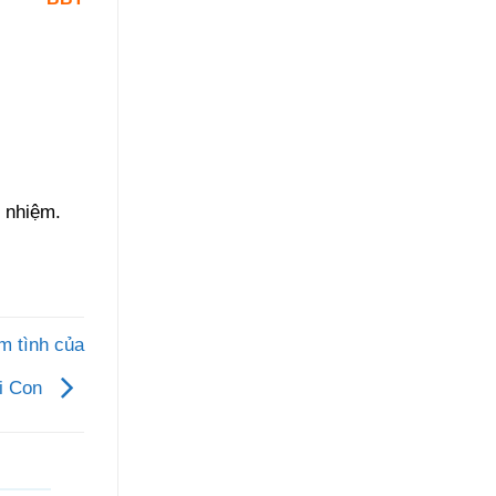
 nhiệm.
m tình của
i Con