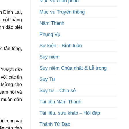
Mục vụ Giáo phận
Mục vụ Truyền thông
n Đình Lai,
n một tháng
Năm Thánh
nh đặc biệt
Phụng Vụ
Sự kiện – Bình luận
c tân tòng,
Suy niệm
Suy niệm Chúa nhật & Lễ trọng
i
“Được rửa
ới các tín
Suy Tư
in Mừng cho
Suy tư – Chia sẻ
 sám hội và
ho muôn dân
Tài liệu Năm Thánh
Tài liệu, sưu khảo – Hỏi đáp
i trong vai
Thánh Tử Đạo
ên căn tính