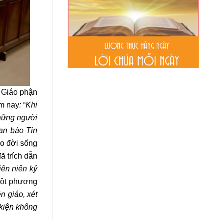
 Giáo phận
ôm nay
:
“
Khi
những người
oan báo Tin
ào đời sống
ã trích dẫn
iên niên kỷ
một phương
n giáo, xét
 kiện không