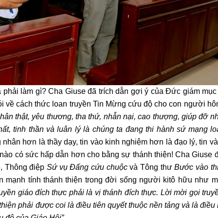
 phải làm gì? Cha Giuse đã trích dẫn gợi ý của Đức giám mục
i về cách thức loan truyền Tin Mừng cứu độ cho con người h
hân thật, yêu thương, tha thứ, nhẫn nại, cao thượng, giúp đỡ 
ất, tinh thần và luân lý là chúng ta đang thi hành sứ mạng l
g nhân hơn là thầy dạy, tin vào kinh nghiệm hơn là đạo lý, tin v
nào có sức hấp dẫn hơn cho bằng sự thánh thiện! Cha Giuse đ
5, Thông điệp
Sứ vụ Đấng cứu chuộc
và Tông thư
Bước vào th
 mạnh tính thánh thiện trong đời sống người kitô hữu như 
uyền giáo đích thực phải là vị thánh đích thực. Lời mời gọi truyề
thiện phải được coi là điều tiên quyết thuộc nền tảng và là điều
u độ của Giáo Hội”
.