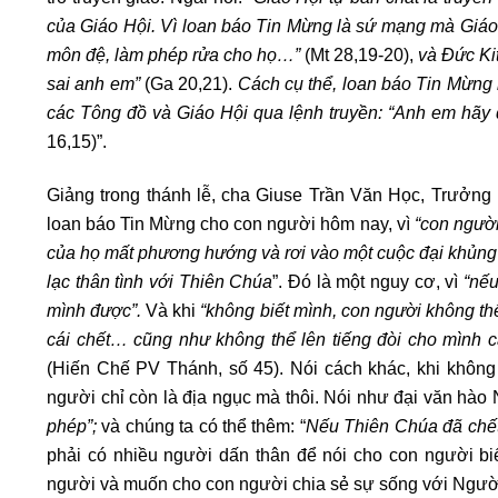
của Giáo Hội. Vì loan báo Tin Mừng là sứ mạng mà Giáo 
môn đệ, làm phép rửa cho họ…”
(Mt 28,19-20),
và Đức Ki
sai anh em”
(Ga 20,21).
Cách cụ thể, loan báo Tin Mừng 
các Tông đồ và Giáo Hội qua lệnh truyền: “Anh em hãy đ
16,15)”.
Giảng trong thánh lễ, cha Giuse Trần Văn Học, Trưởng 
loan báo Tin Mừng cho con người hôm nay, vì
“con người
của họ mất phương hướng và rơi vào một cuộc đại khủng h
lạc thân tình với Thiên Chúa
”. Đó là một nguy cơ, vì
“nếu
mình được”.
Và khi
“không biết mình, con người không th
cái chết… cũng như không thể lên tiếng đòi cho mình c
(Hiến Chế PV Thánh, số 45). Nói cách khác, khi không
người chỉ còn là địa ngục mà thôi. Nói như đại văn hào
phép”;
và chúng ta có thể thêm: “
Nếu Thiên Chúa đã chết, 
phải có nhiều người dấn thân để nói cho con người b
người và muốn cho con người chia sẻ sự sống với Ngườ