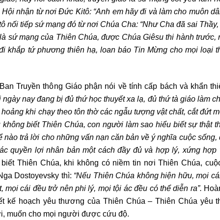
Hội nhận từ nơi Đức Kitô: “Anh em hãy đi và làm cho muôn dâ
tô nối tiếp sứ mạng đó từ nơi Chúa Cha: “Như Cha đã sai Thầy
là sứ mạng của Thiên Chúa, được Chúa Giêsu thi hành trước, r
i khắp tứ phương thiên hạ, loan báo Tin Mừng cho mọi loại t
Ban Truyền thông Giáo phận nói về tính cấp bách và khẩn thi
 ngày nay đang bị đủ thứ học thuyết xa lạ, đủ thứ tà giáo làm c
oảng khi chạy theo tôn thờ các ngẫu tượng vật chất, cắt đứt mố
 không biết Thiên Chúa, con người làm sao hiểu biết sự thật 
ể nào trả lời cho những vấn nạn căn bản về ý nghĩa cuộc sống,
ác quyền lợi nhân bản một cách đầy đủ và hợp lý, xứng hợp v
 biết Thiên Chúa, khi không có niềm tin nơi Thiên Chúa, cuộ
 Nga Dostoyevsky thì:
“Nếu Thiên Chúa không hiện hữu, mọi cá
mọi cái đều trở nên phi lý, mọi tội ác đều có thể diễn ra”.
Hoàn
iết kế hoạch yêu thương của Thiên Chúa – Thiên Chúa yêu 
i, muốn cho mọi người được cứu độ.