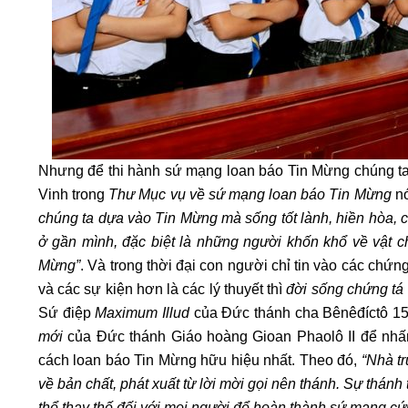
Nhưng để thi hành sứ mạng loan báo Tin Mừng chúng ta
Vinh trong
Thư Mục vụ về sứ mạng loan báo Tin Mừng
nó
chúng ta dựa vào Tin Mừng mà sống tốt lành, hiền hòa, c
ở gần mình, đặc biệt là những người khốn khổ về vật ch
Mừng”
. Và trong thời đại con người chỉ tin vào các chứn
và các sự kiện hơn là các lý thuyết thì
đời sống chứng tá
Sứ điệp
Maximum Illud
của Đức thánh cha Bênêđíctô 1
mới
của Đức thánh Giáo hoàng Gioan Phaolô II để nhấn
cách loan báo Tin Mừng hữu hiệu nhất. Theo đó,
“Nhà tr
về bản chất, phát xuất từ lời mời gọi nên thánh. Sự thánh 
thể thay thế đối với mọi người để hoàn thành sứ mạng cứ