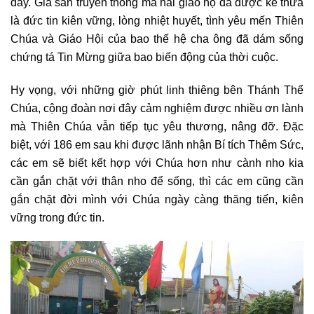
đây. Gia sản truyền thống mà hai giáo họ đã được kế thừa
là đức tin kiên vững, lòng nhiệt huyết, tình yêu mến Thiên
Chúa và Giáo Hội của bao thế hệ cha ông đã dám sống
chứng tá Tin Mừng giữa bao biến động của thời cuộc.
Hy vọng, với những giờ phút linh thiêng bên Thánh Thể
Chúa, cộng đoàn nơi đây cảm nghiệm được nhiều ơn lành
mà Thiên Chúa vẫn tiếp tục yêu thương, nâng đỡ. Đặc
biệt, với 186 em sau khi được lãnh nhận Bí tích Thêm Sức,
các em sẽ biết kết hợp với Chúa hơn như cành nho kia
cần gắn chặt với thân nho để sống, thì các em cũng cần
gắn chặt đời mình với Chúa ngày càng thăng tiến, kiên
vững trong đức tin.