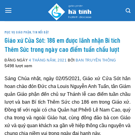
Skip
to
content
MỤC VỤ GIÁO PHẬN
,
TIN NỔI BẬT
Giáo xứ Cửa Sót: 186 em được lãnh nhận Bí tích
Thêm Sức trong ngày cao điểm tuần chầu lượt
ĐĂNG NGÀY
4 THÁNG NĂM, 2021
BỞI
BAN TRUYỀN THÔNG
5498 lượt xem
Sáng Chúa nhật, ngày 02/05/2021, Giáo xứ Cửa Sót hân
hoan chào đón Đức cha Louis Nguyễn Anh Tuấn, tân Giám
quản Giáo phận đến chủ sự Thánh lễ cao điểm tuần chầu
lượt và ban Bí tích Thêm Sức cho 186 em trong Giáo xứ.
Đồng tế với ngài có cha Quản hạt Phêrô Lê Nam Cao, quý
cha trong và ngoài Giáo hạt, cùng đông đảo bà con Giáo
xứ và quý quan khách xa gần về hiệp thông cầu nguyện và
chung chia niềm vui trong ngày đại hạnh này.