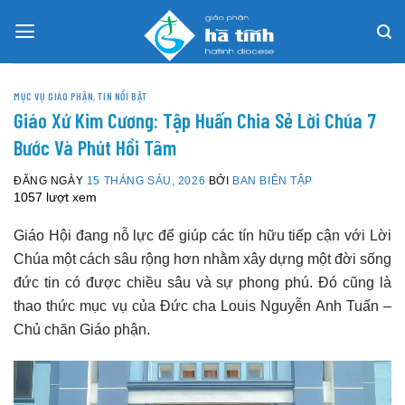
Skip
to
content
MỤC VỤ GIÁO PHẬN
,
TIN NỔI BẬT
Giáo Xứ Kim Cương: Tập Huấn Chia Sẻ Lời Chúa 7
Bước Và Phút Hồi Tâm
ĐĂNG NGÀY
15 THÁNG SÁU, 2026
BỞI
BAN BIÊN TẬP
1057 lượt xem
Giáo Hội đang nỗ lực để giúp các tín hữu tiếp cận với Lời
Chúa một cách sâu rộng hơn nhằm xây dựng một đời sống
đức tin có được chiều sâu và sự phong phú. Đó cũng là
thao thức mục vụ của Đức cha Louis Nguyễn Anh Tuấn –
Chủ chăn Giáo phận.