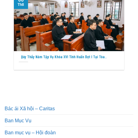
Th8
T
Qúy Thầy Năm Tập Vụ Khóa XVI Tĩnh Huấn Đợt I Tại Tòa..
Bác ái Xã hội – Caritas
Ban Mục Vụ
Ban mục vụ – Hội đoàn