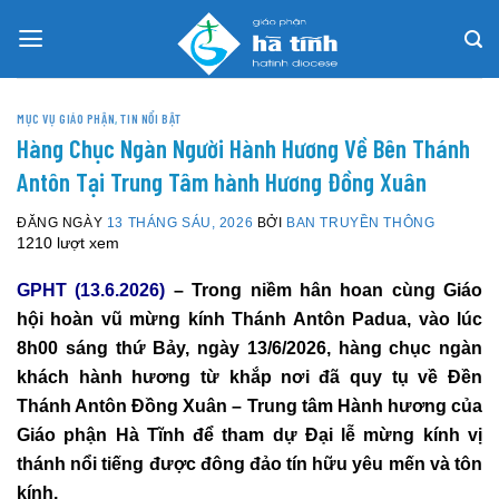
Skip
to
content
MỤC VỤ GIÁO PHẬN
,
TIN NỔI BẬT
Hàng Chục Ngàn Người Hành Hương Về Bên Thánh
Antôn Tại Trung Tâm hành Hương Đồng Xuân
ĐĂNG NGÀY
13 THÁNG SÁU, 2026
BỞI
BAN TRUYỀN THÔNG
1210 lượt xem
GPHT (13.6.2026)
– Trong niềm hân hoan cùng Giáo
hội hoàn vũ mừng kính Thánh Antôn Padua, vào lúc
8h00 sáng thứ Bảy, ngày 13/6/2026, hàng chục ngàn
khách hành hương từ khắp nơi đã quy tụ về Đền
Thánh Antôn Đồng Xuân – Trung tâm Hành hương của
Giáo phận Hà Tĩnh để tham dự Đại lễ mừng kính vị
thánh nổi tiếng được đông đảo tín hữu yêu mến và tôn
kính.