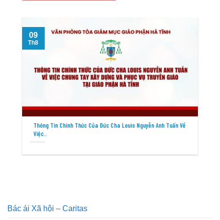
09
Th8
T
Thông Tin Chính Thức Của Đức Cha Louis Nguyễn Anh Tuấn Về
Việc..
Bác ái Xã hội – Caritas