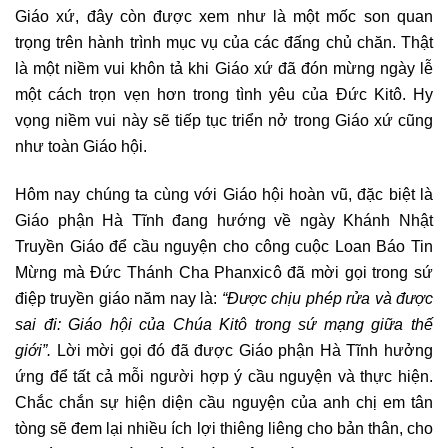
Giáo xứ, đây còn được xem như là một mốc son quan
trọng trên hành trình mục vụ của các đấng chủ chăn. Thật
là một niềm vui khôn tả khi Giáo xứ đã đón mừng ngày lễ
một cách trọn vẹn hơn trong tình yêu của Đức Kitô. Hy
vọng niềm vui này sẽ tiếp tục triển nở trong Giáo xứ cũng
như toàn Giáo hội.
Hôm nay chúng ta cùng với Giáo hội hoàn vũ, đặc biệt là
Giáo phận Hà Tĩnh đang hướng về ngày Khánh Nhật
Truyền Giáo để cầu nguyện cho công cuộc Loan Báo Tin
Mừng mà Đức Thánh Cha Phanxicô đã mời gọi trong sứ
điệp truyền giáo năm nay là:
“Được chịu phép rửa và được
sai đi: Giáo hội của Chúa Kitô trong sứ mạng giữa thế
giới”.
Lời mời gọi đó đã được Giáo phận Hà Tĩnh hưởng
ứng để tất cả mỗi người hợp ý cầu nguyện và thực hiện.
Chắc chắn sự hiện diện cầu nguyện của anh chị em tân
tòng sẽ đem lại nhiều ích lợi thiêng liêng cho bản thân, cho