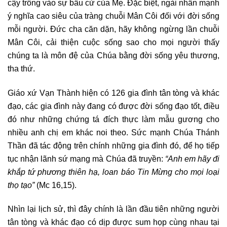
cậy trông vào sự bầu cử của Mẹ. Đặc biệt, ngài nhấn mạnh
ý nghĩa cao siêu của tràng chuỗi Mân Côi đối với đời sống
mỗi người. Đức cha căn dặn, hãy không ngừng lần chuỗi
Mân Côi, cải thiện cuộc sống sao cho mọi người thấy
chúng ta là môn đệ của Chúa bằng đời sống yêu thương,
tha thứ.
Giáo xứ Vạn Thành hiện có 126 gia đình tân tòng và khác
đạo, các gia đình này đang có được đời sống đạo tốt, điều
đó như những chứng tá đích thực làm mẫu gương cho
nhiều anh chị em khác noi theo. Sức mạnh Chúa Thánh
Thần đã tác động trên chính những gia đình đó, để họ tiếp
tục nhận lãnh sứ mạng mà Chúa đã truyền:
“Anh em hãy đi
khắp tứ phương thiên hạ, loan báo Tin Mừng cho mọi loại
thọ tạo”
(Mc 16,15).
Nhìn lại lịch sử, thì đây chính là lần đầu tiên những người
tân tòng và khác đạo có dịp được sum họp cùng nhau tại