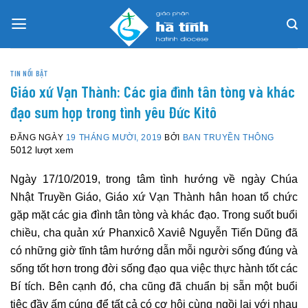
Skip
to
content
TIN NỔI BẬT
Giáo xứ Vạn Thành: Các gia đình tân tòng và khác
đạo sum họp trong tình yêu Đức Kitô
ĐĂNG NGÀY
19 THÁNG MƯỜI, 2019
BỞI
BAN TRUYỀN THÔNG
5012 lượt xem
Ngày 17/10/2019, trong tâm tình hướng về ngày Chúa
Nhật Truyền Giáo, Giáo xứ Vạn Thành hân hoan tổ chức
gặp mặt các gia đình tân tòng và khác đạo. Trong suốt buổi
chiều, cha quản xứ Phanxicô Xaviê Nguyễn Tiến Dũng đã
có những giờ tĩnh tâm hướng dẫn mỗi người sống đúng và
sống tốt hơn trong đời sống đạo qua việc thực hành tốt các
Bí tích. Bên cạnh đó, cha cũng đã chuẩn bị sẵn một buổi
tiệc đầy ấm cúng để tất cả có cơ hội cùng ngồi lại với nhau