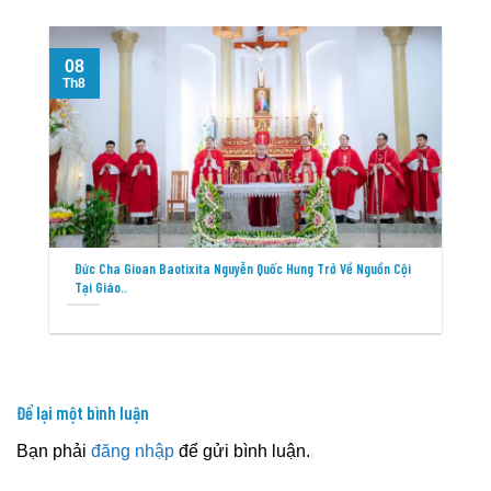
08
T
Th8
Đức Cha Gioan Baotixita Nguyễn Quốc Hưng Trở Về Nguồn Cội
Tại Giáo..
Để lại một bình luận
Bạn phải
đăng nhập
để gửi bình luận.