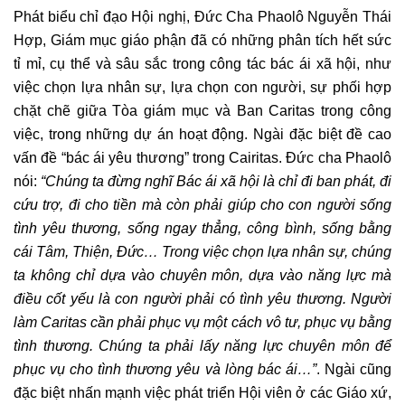
Phát biểu chỉ đạo Hội nghị, Đức Cha Phaolô Nguyễn Thái
Hợp, Giám mục giáo phận đã có những phân tích hết sức
tỉ mỉ, cụ thể và sâu sắc trong công tác bác ái xã hội, như
việc chọn lựa nhân sự, lựa chọn con người, sự phối hợp
chặt chẽ giữa Tòa giám mục và Ban Caritas trong công
việc, trong những dự án hoạt động. Ngài đặc biệt đề cao
vấn đề “bác ái yêu thương” trong Cairitas. Đức cha Phaolô
nói:
“Chúng ta đừng nghĩ Bác ái xã hội là chỉ đi ban phát, đi
cứu trợ, đi cho tiền mà còn phải giúp cho con người sống
tình yêu thương, sống ngay thẳng, công bình, sống bằng
cái Tâm, Thiện, Đức… Trong việc chọn lựa nhân sự, chúng
ta không chỉ dựa vào chuyên môn, dựa vào năng lực mà
điều cốt yếu là con người phải có tình yêu thương. Người
làm Caritas cần phải phục vụ một cách vô tư, phục vụ bằng
tình thương. Chúng ta phải lấy năng lực chuyên môn để
phục vụ cho tình thương yêu và lòng bác ái…”
. Ngài cũng
đặc biệt nhấn mạnh việc phát triển Hội viên ở các Giáo xứ,