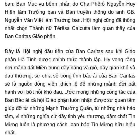
ban; Ban Mục vụ bệnh nhân do Cha Phêrô Nguyễn Huy
Hiền làm Trưởng ban và Ban truyền thông do anh GB.
Nguyễn Văn Việt làm Trưởng ban. Hội nghị cũng đã thống
nhất chọn Thánh nữ Têrêsa Calcutta làm quan thầy của
Ban Caritas Giáo phận.
Đây là Hội nghị đầu tiên của Ban Caritas sau khi Giáo
phận Hà Tĩnh được chính thức thành lập. Hy vọng rằng
nơi mảnh đất Miền trung đầy nắng và gió, đầy gian khó và
đau thương, sự chia sẻ trong tình bác ái của Ban Caritas
sẽ là nguồn động viên khích lệ để những mảnh đời bất
hạnh vơi bớt nỗi khổ đau. Ước mong những công tác của
Ban Bác ái xã hội Giáo phận luôn nhận được sự quan tâm
giúp đỡ từ những Mạnh Thường Quân, từ những nhà hảo
tâm, vì những nghĩa cử đầy tình yêu thương, đậm chất Tin
Mừng luôn là phương cách loan báo Tin Mừng hữu hiệu
nhất.