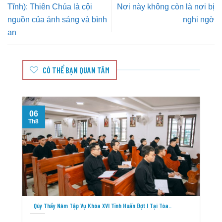
Tĩnh): Thiên Chúa là cội
Nơi này không còn là nơi bị
nguồn của ánh sáng và bình
nghi ngờ
an
CÓ THỂ BẠN QUAN TÂM
06
Th8
T
Qúy Thầy Năm Tập Vụ Khóa XVI Tĩnh Huấn Đợt I Tại Tòa..