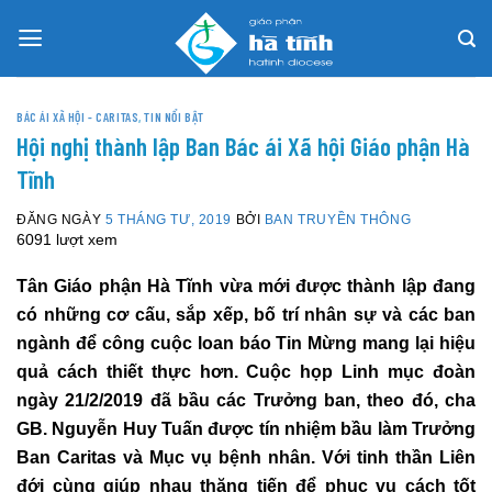
Skip
to
content
BÁC ÁI XÃ HỘI - CARITAS
,
TIN NỔI BẬT
Hội nghị thành lập Ban Bác ái Xã hội Giáo phận Hà
Tĩnh
ĐĂNG NGÀY
5 THÁNG TƯ, 2019
BỞI
BAN TRUYỀN THÔNG
6091 lượt xem
Tân Giáo phận Hà Tĩnh vừa mới được thành lập đang
có những cơ cấu, sắp xếp, bố trí nhân sự và các ban
ngành để công cuộc loan báo Tin Mừng mang lại hiệu
quả cách thiết thực hơn. Cuộc họp Linh mục đoàn
ngày 21/2/2019 đã bầu các Trưởng ban, theo đó, cha
GB. Nguyễn Huy Tuấn được tín nhiệm bầu làm Trưởng
Ban Caritas và Mục vụ bệnh nhân. Với tinh thần Liên
đới cùng giúp nhau thăng tiến để phục vụ cách tốt