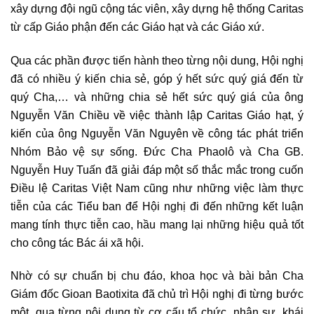
xây dựng đội ngũ cộng tác viên, xây dựng hệ thống Caritas
từ cấp Giáo phận đến các Giáo hạt và các Giáo xứ.
Qua các phần được tiến hành theo từng nội dung, Hội nghị
đã có nhiều ý kiến chia sẻ, góp ý hết sức quý giá đến từ
quý Cha,… và những chia sẻ hết sức quý giá của ông
Nguyễn Văn Chiều về việc thành lập Caritas Giáo hạt, ý
kiến của ông Nguyễn Văn Nguyên về công tác phát triển
Nhóm Bảo vệ sự sống. Đức Cha Phaolô và Cha GB.
Nguyễn Huy Tuấn đã giải đáp một số thắc mắc trong cuốn
Điều lệ Caritas Việt Nam cũng như những việc làm thực
tiễn của các Tiểu ban để Hội nghị đi đến những kết luận
mang tính thực tiễn cao, hầu mang lại những hiệu quả tốt
cho công tác Bác ái xã hội.
Nhờ có sự chuẩn bị chu đáo, khoa học và bài bản Cha
Giám đốc Gioan Baotixita đã chủ trì Hội nghị đi từng bước
một, qua từng nội dung từ cơ cấu tổ chức, nhân sự, khái