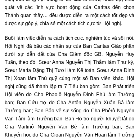
quát về các lĩnh vực hoạt động của Caritas đến chọn
Thánh quan thầy… đều được diễn ra một cách tốt đẹp và
được sự góp ý, chia sẻ một cách tích cực từ Hội nghị.
Buổi làm việc diễn ra cách tích cực, nghiêm túc và sôi nổi,
Hội Nghị đã bầu các nhân sự của Ban Caritas Giáo phận
dưới sự dẫn dắt của Cha Giám đốc GB. Nguyễn Huy
Tuấn, theo đó, Sœur Anna Nguyễn Thị Thắm làm Thư ký,
Sœur Maria Đặng Thị Tươi làm Kế toán, Sœur Anna Đinh
Thị Xoan làm Thủ quỹ cùng một số Ban viên khác. Hội
nghị cũng đã thành lập ra 7 Tiểu ban gồm: Ban Phát triển
Hội viên do Cha Phaolô Nguyễn Đình Phú làm Trưởng
ban; Ban Cứu trợ do Cha Antôn Nguyễn Xuân Bá làm
Trưởng ban; Ban Bảo vệ sự sống do Cha Phêrô Nguyễn
Văn Tâm làm Trưởng ban; Ban Hỗ trợ người khuyết tật do
Cha Martinô Nguyễn Văn Bé làm Trưởng ban; Ban
Khuyến học do Cha Gioan Nguyễn Văn Hoan làm Trưởng