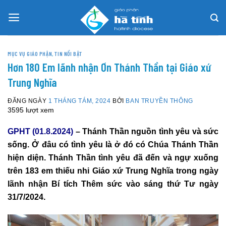
Skip
to
content
MỤC VỤ GIÁO PHẬN
,
TIN NỔI BẬT
Hơn 180 Em lãnh nhận Ơn Thánh Thần tại Giáo xứ
Trung Nghĩa
ĐĂNG NGÀY
1 THÁNG TÁM, 2024
BỞI
BAN TRUYỀN THÔNG
3595 lượt xem
GPHT (01.8.2024)
– Thánh Thần nguồn tình yêu và sức
sống. Ở đâu có tình yêu là ở đó có Chúa Thánh Thần
hiện diện. Thánh Thần tình yêu đã đến và ngự xuống
trên 183 em thiếu nhi Giáo xứ Trung Nghĩa trong ngày
lãnh nhận Bí tích Thêm sức vào sáng thứ Tư ngày
31/7/2024.