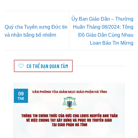
Ủy Ban Giáo Dân – Thường
Quý cha Tuyên xưng Đức tin
Huấn Tháng 08/2024: Tông
và nhận bằng bổ nhiệm
Đồ Giáo Dân Cùng Nhau
Loan Báo Tin Mừng
CÓ THỂ BẠN QUAN TÂM
09
Th8
T