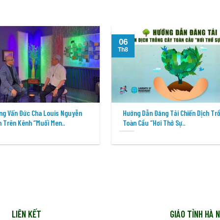
06
Th8
ng Vấn Đức Cha Louis Nguyễn
Hướng Dẫn Đăng Tải Chiến Dịch Tr
 Trên Kênh “Muối Men..
Toàn Cầu “Hơi Thở Sự..
LIÊN KẾT
GIÁO TỈNH HÀ N