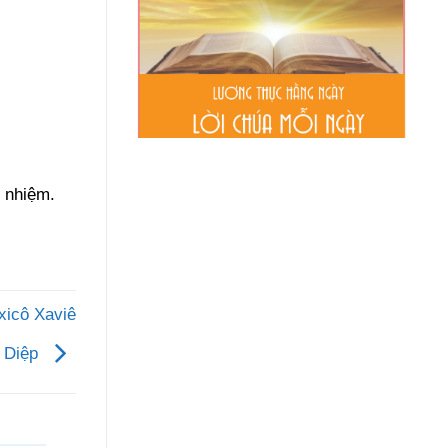
 nhiệm.
icô Xaviê
 Diệp