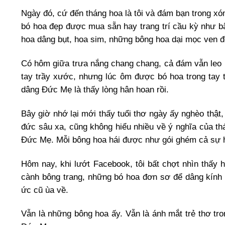
Ngày đó, cứ đến tháng hoa là tôi và đám bạn trong xó
bó hoa đẹp được mua sẵn hay trang trí cầu kỳ như bâ
hoa dâng bụt, hoa sim, những bông hoa dại mọc ven đ
Có hôm giữa trưa nắng chang chang, cả đám vẫn leo n
tay trầy xước, nhưng lúc ôm được bó hoa trong tay t
dâng Đức Mẹ là thấy lòng hân hoan rồi.
Bây giờ nhớ lại mới thấy tuổi thơ ngày ấy nghèo thật,
đức sâu xa, cũng không hiểu nhiều về ý nghĩa của th
Đức Mẹ. Mỗi bông hoa hái được như gói ghém cả sự h
Hôm nay, khi lướt Facebook, tôi bất chợt nhìn thấy
cành bông trang, những bó hoa đơn sơ để dâng kính M
ức cũ ùa về.
Vẫn là những bông hoa ấy. Vẫn là ánh mắt trẻ thơ tr