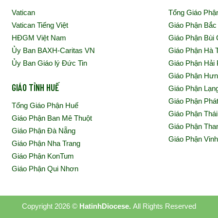
Vatican
Tổng Giáo Phậ
Vatican Tiếng Việt
Giáo Phận Bắc
HĐGM Việt Nam
Giáo Phận Bùi
Ủy Ban BAXH-Caritas VN
Giáo Phận Hà 
Ủy Ban Giáo lý Đức Tin
Giáo Phận Hải
Giáo Phận Hư
GIÁO TỈNH HUẾ
Giáo Phận Lạn
Giáo Phận Phá
Tổng Giáo Phận Huế
Giáo Phận Thái
Giáo Phận Ban Mê Thuột
Giáo Phận Tha
Giáo Phận Đà Nẵng
Giáo Phận Vin
Giáo Phận Nha Trang
Giáo Phận KonTum
Giáo Phận Qui Nhơn
Copyright 2026 ©
HatinhDiocese.
All Rights Reserved