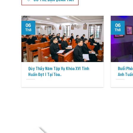
06
06
Th8
Th8
Qúy Thầy Năm Tập Vụ Khóa XVI Tĩnh
Buổi Phỏ
Huấn Đợt I Tại Tòa..
Anh Tuấn