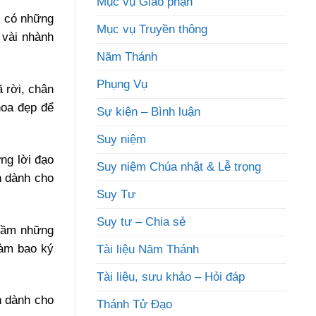
Mục vụ Giáo phận
ì có những
Mục vụ Truyền thông
 vài nhành
Năm Thánh
Phụng Vụ
 rời, chân
hoa đẹp để
Sự kiện – Bình luận
Suy niệm
ng lời đạo
Suy niệm Chúa nhật & Lễ trọng
n dành cho
Suy Tư
Suy tư – Chia sẻ
 cầm những
làm bao ký
Tài liệu Năm Thánh
Tài liệu, sưu khảo – Hỏi đáp
n dành cho
Thánh Tử Đạo