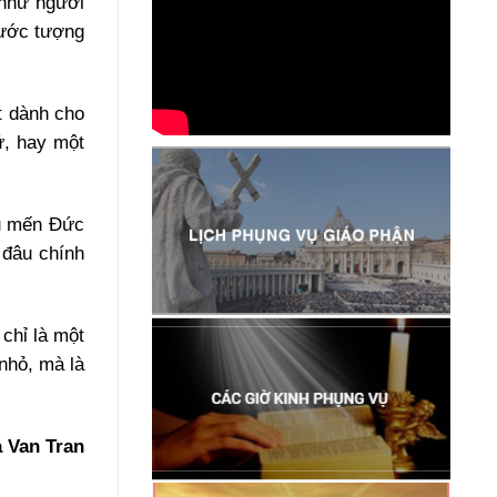
 như người
rước tượng
t dành cho
ứ, hay một
êu mến Đức
 đâu chính
chỉ là một
nhỏ, mà là
 Van Tran