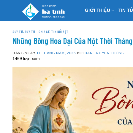
Skip
GIỚI THIỆU
TIN T
to
content
SUY TƯ
,
SUY TƯ – CHIA SẺ
,
TIN NỔI BẬT
Những Bông Hoa Dại Của Một Thời Thán
ĐĂNG NGÀY
11 THÁNG NĂM, 2026
BỞI
BAN TRUYỀN THÔNG
1469 lượt xem