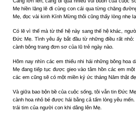
Càng lớn lên, càng đi qua nhiều vui buồn của cuộc 
Mẹ hiền lặng lẽ đi cùng con cái qua từng chặng đườn
Mẹ, đọc vài kinh Kính Mừng thôi cũng thấy lòng nhẹ lạ
Có lẽ vì thế mà từ thế hệ này sang thế hệ khác, ngườ
Đức Mẹ. Tình yêu ấy bắt đầu từ những điều rất nhỏ: 
cành bông trang đơn sơ của lũ trẻ ngày nào.
Hôm nay nhìn các em thiếu nhi hái những bông hoa dạ
Mẹ đang tiếp tục được gieo vào tâm hồn các em một c
các em cũng sẽ có một miền ký ức tháng Năm thật đẹ
Và giữa bao bộn bề của cuộc sống, tôi vẫn tin Đức Mẹ
cành hoa nhỏ bé được hái bằng cả tấm lòng yêu mến. B
trái tim của người con khi dâng lên Mẹ.