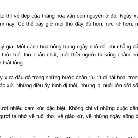
 nào thì vẻ đẹp của tháng hoa vẫn còn nguyên ở đó. Ngày 
m nay. Có thể bây giờ mọi thứ đầy đủ hơn, rực rỡ hơn, 
ý giá. Một cành hoa bông trang ngày nhỏ đôi khi chẳng đá
thời tuổi thơ chân chất, một thời người ta sống chậm hơ
thật lòng.
y xưa đâu đó trong những bước chân ríu rít đi hái hoa, tron
o xứ. Những điều ấy bình dị thôi, nhưng lại nuôi lớn đời số
gười nhiều cảm xúc đặc biệt. Không chỉ vì những cuộc dâ
gười ta nhớ về tuổi thơ, về giáo xứ, về những ngày sống