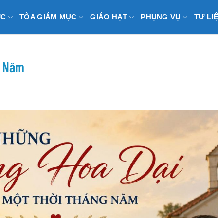
ỨC
TÒA GIÁM MỤC
GIÁO HẠT
PHỤNG VỤ
TƯ LI
g Năm