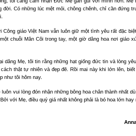
sống, tôi càng cảm nhận Đức Mẹ gần gũi với mình hơn. Mẹ
g đời. Có những lúc mệt mỏi, chông chênh, chỉ cần đứng t
i.
i Công giáo Việt Nam vẫn luôn giữ một tình yêu rất đặc biệ
một chuỗi Mân Côi trong tay, một giờ dâng hoa nơi giáo x
i dâng Mẹ, tôi tin rằng những hạt giống đức tin và lòng y
ách thật tự nhiên và đẹp đẽ. Rồi mai này khi lớn lên, biết
p như tôi hôm nay.
 luôn vui lòng đón nhận những bông hoa chân thành nhất dù 
ởi với Mẹ, điều quý giá nhất không phải là bó hoa lớn hay 
Anna