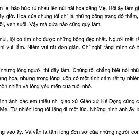
m lại háo hức rủ nhau lên núi hái hoa dâng Mẹ. Hồi ấy làm g
y giờ. Hoa của chúng tôi chỉ là những bông trang đỏ thắm,
ồi, ven suối. Vậy mà đứa nào cũng quý lắm.
úi, lội cỏ tìm cho được những bông đẹp nhất. Người mệt rã
hì vui lắm. Niềm vui rất đơn giản. Chỉ nghĩ rằng mình có 
 nhưng lòng người thì đầy lắm. Chúng tôi chẳng biết nói nhữ
áng hoa, nhưng trong lòng luôn có một tình cảm rất tự nhiê
ồn nhiên và lòng yêu mến của tuổi nhỏ.
 hình ảnh các em thiếu nhi giáo xứ Giáo xứ Kẻ Đọng cũng
ẹ. Tự nhiên lòng tôi lặng đi một lúc. Những hình ảnh ấy 
ong veo ấy. Và vẫn là tấm lòng đơn sơ của những người co