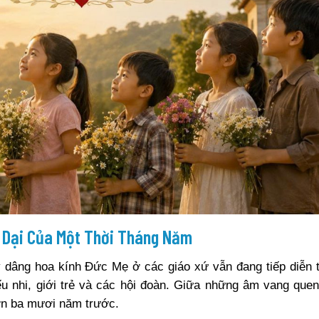
 Dại Của Một Thời Tháng Năm
âng hoa kính Đức Mẹ ở các giáo xứ vẫn đang tiếp diễn t
iếu nhi, giới trẻ và các hội đoàn. Giữa những âm vang quen
hơn ba mươi năm trước.