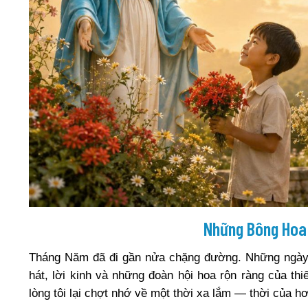
Những Bông Hoa
Tháng Năm đã đi gần nửa chặng đường. Những ngày d
hát, lời kinh và những đoàn hội hoa rộn ràng của th
lòng tôi lại chợt nhớ về một thời xa lắm — thời của 