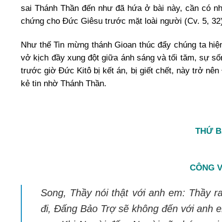
sai Thánh Thần đến như đã hứa ở bài này, cần có n
chứng cho Đức Giêsu trước mặt loài người (Cv. 5, 32
Như thế Tin mừng thánh Gioan thúc đẩy chúng ta hiện
vở kịch đầy xung đột giữa ánh sáng và tối tăm, sự số
trước giờ Đức Kitô bị kết án, bị giết chết, này trở nê
kẻ tin nhờ Thánh Thần.
THỨ B
CÔNG V
Song, Thầy nói thật với anh em: Thầy ra
đi, Đấng Bảo Trợ sẽ không đến với anh 