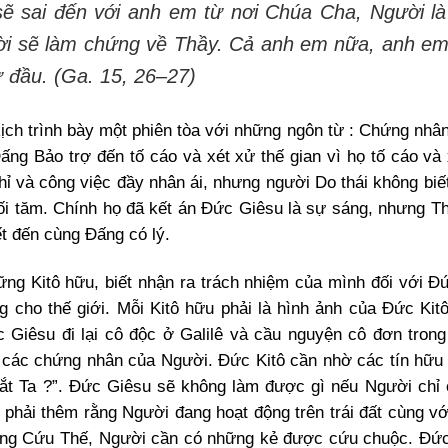
ẽ sai đến với anh em từ nơi Chúa Cha, Người l
ười sẽ làm chứng về Thầy. Cả anh em nữa, anh e
ừ đầu.
(Ga. 15, 26–27)
ch trình bày một phiên tòa với những ngôn từ : Chứng nhân
ấng Bảo trợ đến tố cáo và xét xử thế gian vì họ tố cáo và 
ỉ và công việc đầy nhân ái, nhưng người Do thái không biế
tối tăm. Chính họ đã kết án Đức Giêsu là sự sáng, nhưng T
t đến cùng Đấng có lý.
ng Kitô hữu, biết nhận ra trách nhiệm của mình đối với Đứ
g cho thế giới. Mỗi Kitô hữu phải là hình ảnh của Đức Kitô
ức Giêsu đi lại cô độc ở Galilê và cầu nguyện cô đơn trong
i các chứng nhân của Người. Đức Kitô cần nhờ các tín hữu 
ắt Ta ?”. Đức Giêsu sẽ không làm được gì nếu Người chỉ ở
 phải thêm rằng Người đang hoạt động trên trái đất cùng vớ
 Đấng Cứu Thế, Người cần có những kẻ được cứu chuộc. Đứ