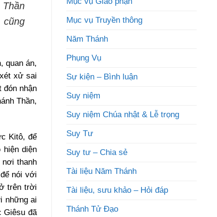
Mục vụ Giáo phận
à Thần
Mục vụ Truyền thông
m cũng
Năm Thánh
Phụng Vụ
, quan án,
xét xử sai
Sự kiện – Bình luận
t đón nhận
Suy niệm
hánh Thần,
Suy niệm Chúa nhật & Lễ trọng
Suy Tư
c Kitô, để
 hiện diện
Suy tư – Chia sẻ
 nơi thanh
Tài liệu Năm Thánh
để nói với
 trên trời
Tài liệu, sưu khảo – Hỏi đáp
i những ai
Thánh Tử Đạo
c Giêsu đã