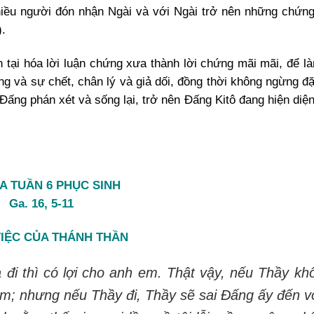
hiều người đón nhận Ngài và với Ngài trở nên những chứn
).
 tại hóa lời luận chứng xưa thành lời chứng mãi mãi, để là
ng và sự chết, chân lý và giả dối, đồng thời không ngừng đặ
n Đấng phán xét và sống lại, trở nên Đấng Kitô đang hiện diệ
A TUẦN 6 PHỤC SINH
Ga. 16, 5-11
IỆC CỦA THÁNH THẦN
 đi thì có lợi cho anh em. Thật vậy, nếu Thầy kh
em; nhưng nếu Thầy đi, Thầy sẽ sai Đấng ấy đến v