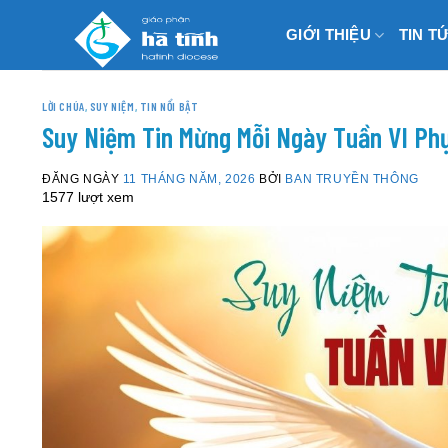
Skip
GIỚI THIỆU
TIN T
to
content
LỜI CHÚA
,
SUY NIỆM
,
TIN NỔI BẬT
Suy Niệm Tin Mừng Mỗi Ngày Tuần VI Ph
ĐĂNG NGÀY
11 THÁNG NĂM, 2026
BỞI
BAN TRUYỀN THÔNG
1577 lượt xem