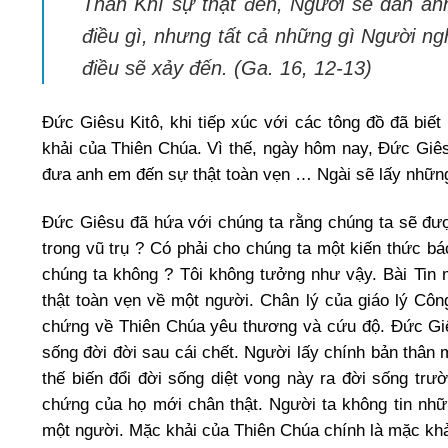
Thần Khí sự thật đến, Người sẽ dẫn anh
điều gì, nhưng tất cả những gì Người ng
điều sẽ xảy đến. (Ga. 16, 12-13)
Đức Giêsu Kitô, khi tiếp xúc với các tông đồ đã biế
khải của Thiên Chúa. Vì thế, ngày hôm nay, Đức Giê
đưa anh em đến sự thật toàn vẹn … Ngài sẽ lấy nhữn
Đức Giêsu đã hứa với chúng ta rằng chúng ta sẽ được
trong vũ trụ ? Có phải cho chúng ta một kiến thức b
chúng ta không ? Tôi không tưởng như vậy. Bài Tin 
thật toàn vẹn về một người. Chân lý của giáo lý Côn
chứng về Thiên Chúa yêu thương và cứu độ. Đức Gi
sống đời đời sau cái chết. Người lấy chính bản thâ
thế biến đổi đời sống diệt vong này ra đời sống trườn
chứng của họ mới chân thật. Người ta không tin nhữ
một người. Mặc khải của Thiên Chúa chính là mặc khả