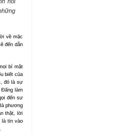
nh nói
 những
ười về mặc
sẽ đến dẫn
mọi bí mật
u biết của
, đó là sự
, Đấng làm
gọi đến sự
 là phương
n thật, lời
là tin vào
.