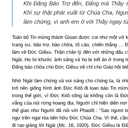
Khi Đấng Bảo Trợ đến, Đấng mà Thầy s
Khí sự thật phát xuất từ Chúa Cha, Ng
làm chứng, vì anh em ở với Thầy ngay t
Toàn bộ Tin mừng thánh Gioan được coi như một vở kị
trạng sư, bảo trợ, bào chữa, tố cáo, chiến thắng … Đ
lầm về Đức Giêsu. Thần chân lý đến với những dấu ch
Ngài. Họ từ khước ánh sáng và họ bị kết án ở trong 
Đấng bào chữa cho Đức Giêsu sẽ chỉ cho Giáo hội biế
Nhờ Ngài làm chứng và soi sáng cho chúng ta, là nhữ
trở nên giống hình ảnh Đức Kitô đi loan báo Tin mừn
trong thế giới, vì Đức Kitô sống lại không còn là Đ
vắng của núi rừng hoang địa. Người chỉ hiện diện nơ
thế gian như Người đã nói với Phaolô : “Sao ngươi b
ngự trên ngai tòa bên hữu Đức Chúa Cha. Vì thế, cần
đi rao giảng lời Ngài (Mc. 16, 1920). Đức Giêsu là