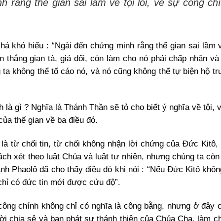
 rằng thế gian sai lầm về tội lỗi, về sự công ch
á khó hiểu : “Ngài đến chứng minh rằng thế gian sai lầm về
n thắng gian tà, giả dối, còn làm cho nó phải chấp nhận và
 ta không thể tố cáo nó, và nó cũng không thể tự biện hộ t
 là gì ? Nghĩa là Thánh Thần sẽ tỏ cho biết ý nghĩa về tội,
của thế gian về ba điều đó.
 là từ chối tin, từ chối không nhận lời chứng của Đức Kitô,
ch xét theo luật Chúa và luật tự nhiên, nhưng chúng ta còn 
h Phaolô đã cho thấy điều đó khi nói : “Nếu Đức Kitô không
, chỉ có đức tin mới được cứu độ”.
ông chính không chỉ có nghĩa là công bằng, nhưng ở đây c
ời chia sẻ và ban phát sự thánh thiện của Chúa Cha, làm c