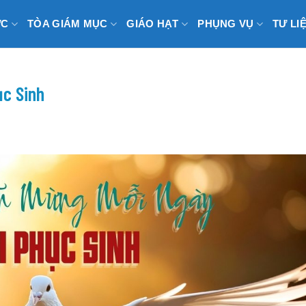
ỨC
TÒA GIÁM MỤC
GIÁO HẠT
PHỤNG VỤ
TƯ LI
ục Sinh