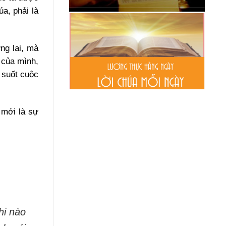
a, phải là
ng lai, mà
 của mình,
 suốt cuộc
 mới là sự
hi nào