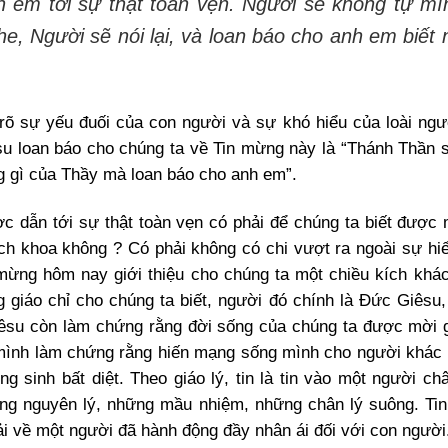
 em tới sự thật toàn vẹn. Người sẽ không tự mì
he, Người sẽ nói lại, và loan báo cho anh em biết
t rõ sự yếu đuối của con người và sự khó hiểu của loài ng
su loan báo cho chúng ta về Tin mừng này là “Thánh Thần 
g gì của Thầy mà loan báo cho anh em”.
 dẫn tới sự thật toàn vẹn có phải để chúng ta biết được 
ách khoa không ? Có phải không có chi vượt ra ngoài sự hiể
mừng hôm nay giới thiệu cho chúng ta một chiều kích khác
g giáo chỉ cho chúng ta biết, người đó chính là Đức Giêsu
êsu còn làm chứng rằng đời sống của chúng ta được mời 
n mình làm chứng rằng hiến mạng sống mình cho người khác
g sinh bất diệt. Theo giáo lý, tin là tin vào một người châ
ng nguyên lý, những mầu nhiệm, những chân lý suông. Tin 
i về một người đã hành động đầy nhân ái đối với con người