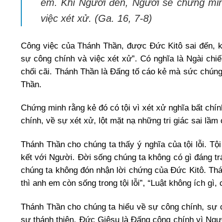
em. Khi Người đến, Người sẽ chứng minh
việc xét xử. (Ga. 16, 7-8)
Công việc của Thánh Thần, được Đức Kitô sai đến, kh
sự công chính và việc xét xử”. Có nghĩa là Ngài chiế
chối cãi. Thánh Thần là Đấng tố cáo kẻ mà sức chúng
Thần.
Chứng minh rằng kẻ đó có tội vì xét xử nghĩa bất chính
chính, về sự xét xử, lột mặt nạ những tri giác sai lầm 
Thánh Thần cho chúng ta thấy ý nghĩa của tội lỗi. Tội
kết với Người. Đời sống chúng ta không có gì đáng trá
chúng ta không đón nhận lời chứng của Đức Kitô. Thán
thì anh em còn sống trong tội lỗi”, “Luật không ích gì
Thánh Thần cho chúng ta hiểu về sự công chính, sự c
sự thánh thiện. Đức Giêsu là Đấng công chính vì Ngư