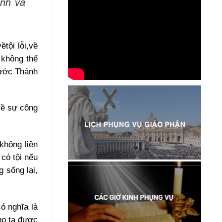
ính và
tội lỗi,về
 không thể
rước Thánh
 về sự công
 không liên
có tội nếu
 sống lại,
ó nghĩa là
ho ta được