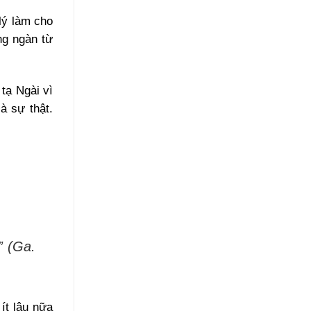
lý làm cho
ng ngàn từ
tạ Ngài vì
à sự thật.
” (Ga.
ít lâu nữa