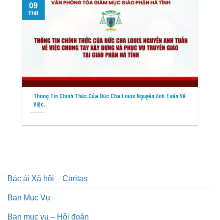
09
Th8
T
Thông Tin Chính Thức Của Đức Cha Louis Nguyễn Anh Tuấn Về
Việc..
Bác ái Xã hội – Caritas
Ban Mục Vụ
Ban mục vụ – Hội đoàn