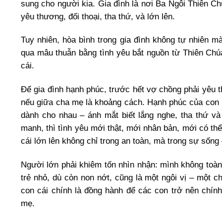
sung cho người kia. Gia đình là nơi Ba Ngôi Thiên C
yêu thương, đối thoại, tha thứ, và lớn lên.
Tuy nhiên, hòa bình trong gia đình không tự nhiên m
qua mâu thuẫn bằng tình yêu bắt nguồn từ Thiên Chúa
cái.
Để gia đình hạnh phúc, trước hết vợ chồng phải yêu 
nếu giữa cha mẹ là khoảng cách. Hạnh phúc của con k
dành cho nhau – ánh mắt biết lắng nghe, tha thứ và
manh, thì tình yêu mới thật, mới nhân bản, mới có thể
cái lớn lên không chỉ trong an toàn, mà trong sự sốn
Người lớn phải khiêm tốn nhìn nhận: mình không toàn
trẻ nhỏ, dù còn non nớt, cũng là một ngôi vị – một 
con cái chính là đồng hành để các con trở nên chín
mẹ.