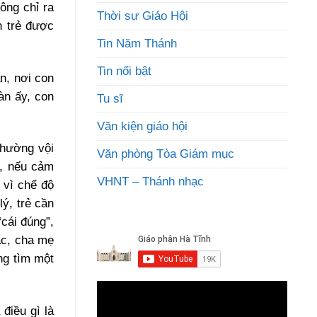
ông chỉ ra
Thời sự Giáo Hội
n trẻ được
Tin Năm Thánh
Tin nổi bật
àn, nơi con
àn ấy, con
Tu sĩ
Văn kiện giáo hội
thường vội
Văn phòng Tòa Giám mục
i, nếu cảm
VHNT – Thánh nhạc
 vì chế độ
ý, trẻ cần
cái đúng”,
lạc, cha mẹ
ng tìm một
điều gì là