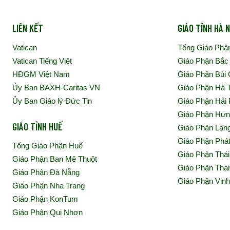
LIÊN KẾT
GIÁO TỈNH HÀ N
Vatican
Tổng Giáo Phậ
Vatican Tiếng Việt
Giáo Phận Bắc
HĐGM Việt Nam
Giáo Phận Bùi
Ủy Ban BAXH-Caritas VN
Giáo Phận Hà 
Ủy Ban Giáo lý Đức Tin
Giáo Phận Hải
Giáo Phận Hư
GIÁO TỈNH HUẾ
Giáo Phận Lạn
Giáo Phận Phá
Tổng Giáo Phận Huế
Giáo Phận Thái
Giáo Phận Ban Mê Thuột
Giáo Phận Tha
Giáo Phận Đà Nẵng
Giáo Phận Vin
Giáo Phận Nha Trang
Giáo Phận KonTum
Giáo Phận Qui Nhơn