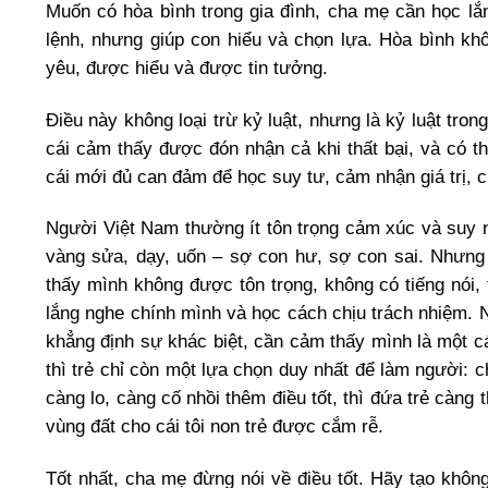
Muốn có hòa bình trong gia đình, cha mẹ cần học lắ
lệnh, nhưng giúp con hiểu và chọn lựa. Hòa bình khô
yêu, được hiểu và được tin tưởng.
Điều này không loại trừ kỷ luật, nhưng là kỷ luật tron
cái cảm thấy được đón nhận cả khi thất bại, và có t
cái mới đủ can đảm để học suy tư, cảm nhận giá trị, 
Người Việt Nam thường ít tôn trọng cảm xúc và suy n
vàng sửa, dạy, uốn – sợ con hư, sợ con sai. Nhưng
thấy mình không được tôn trọng, không có tiếng nói,
lắng nghe chính mình và học cách chịu trách nhiệm. Nh
khẳng định sự khác biệt, cần cảm thấy mình là một cá
thì trẻ chỉ còn một lựa chọn duy nhất để làm người: c
càng lo, càng cố nhồi thêm điều tốt, thì đứa trẻ càng
vùng đất cho cái tôi non trẻ được cắm rễ.
Tốt nhất, cha mẹ đừng nói về điều tốt. Hãy tạo khôn