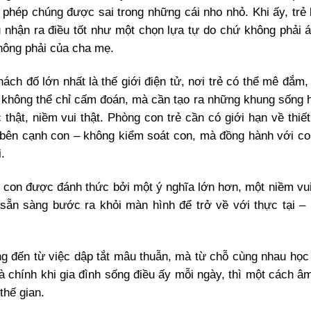
phép chúng được sai trong những cái nho nhỏ. Khi ấy, trẻ
 nhận ra điều tốt như một chọn lựa tự do chứ không phải á
không phải của cha mẹ.
ách đố lớn nhất là thế giới điện tử, nơi trẻ có thể mê đắm, 
 không thể chỉ cấm đoán, mà cần tạo ra những khung sống 
thật, niềm vui thật. Phòng con trẻ cần có giới hạn về thiết
ện bên cạnh con – không kiểm soát con, mà đồng hành với c
.
i con được đánh thức bởi một ý nghĩa lớn hơn, một niềm vui
sẵn sàng bước ra khỏi màn hình để trở về với thực tại – 
ông đến từ việc dập tắt mâu thuẫn, mà từ chỗ cùng nhau học
à chính khi gia đình sống điều ấy mỗi ngày, thì một cách â
thế gian.