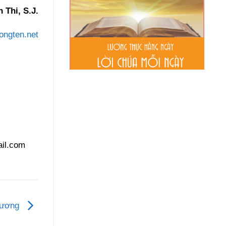
 Thi, S.J.
ongten.net
il.com
 Vương