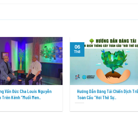
06
Th8
ng Vấn Đức Cha Louis Nguyễn
Hướng Dẫn Đăng Tải Chiến Dịch Tr
 Trên Kênh “Muối Men..
Toàn Cầu “Hơi Thở Sự..