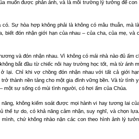
húa muốn được phản ánh, và là môi trường lý tưởng để con
à có. Sự hòa hợp không phải là không có mâu thuẫn, mà là
, biết đón nhận giới hạn của nhau – của cha, của mẹ, và 
thương và đón nhận nhau. Vì không có mái nhà nào đủ ấm c
hông bắt đầu từ chiếc nôi hay trường học tốt, mà từ ánh 
 ở lại. Chỉ khi vợ chồng đón nhận nhau với tất cả giới h
 trở thành nền tảng cho một gia đình vững bền. Và từ tình y
g – một sự sống có mùi tình người, có hơi ấm của Chúa.
 năng, không kiểm soát được mọi hành vi hay tương lai củ
chủ thể tự do, có khả năng cảm nhận, suy nghĩ, và chọn lựa
h mình, chứ không nhào nặn các con theo hình ảnh lý tưở