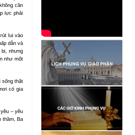
 không cần
p lực phải
rút lui vào
hấp dẫn và
 bị, nhưng
on như một
 sống thật
nơi có gia
 yêu – yêu
m thầm, Ba