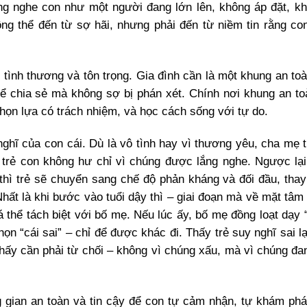
ng nghe con như một người đang lớn lên, không áp đặt, kh
ng thể đến từ sợ hãi, nhưng phải đến từ niềm tin rằng co
g tình thương và tôn trọng. Gia đình cần là một khung an to
hể chia sẻ mà không sợ bị phán xét. Chính nơi khung an to
chọn lựa có trách nhiệm, và học cách sống với tự do.
ghĩ của con cái. Dù là vô tình hay vì thương yêu, cha mẹ 
 trẻ con không hư chỉ vì chúng được lắng nghe. Ngược lạ
 thì trẻ sẽ chuyển sang chế độ phản kháng và đối đầu, thay
ất là khi bước vào tuổi dậy thì – giai đoạn mà về mặt tâm l
 thể tách biệt với bố mẹ. Nếu lúc ấy, bố mẹ đồng loạt dạy “
họn “cái sai” – chỉ để được khác đi. Thấy trẻ suy nghĩ sai 
 thấy cần phải từ chối – không vì chúng xấu, mà vì chúng đa
g gian an toàn và tin cậy để con tự cảm nhận, tự khám phá 