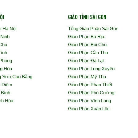
ỘI
GIÁO TỈNH SÀI GÒN
n Hà Nội
Tổng Giáo Phận Sài Gòn
 Ninh
Giáo Phận Bà Rịa
 Chu
Giáo Phận Bùi Chu
Tĩnh
Giáo Phận Cần Thơ
 Phòng
Giáo Phận Đà Lạt
ng Hóa
Giáo Phận Long Xuyên
g Sơn-Cao Bằng
Giáo Phận Mỹ Tho
t Diệm
Giáo Phận Phan Thiết
 Bình
Giáo Phận Phú Cường
nh Hóa
Giáo Phận Vĩnh Long
h
Giáo Phận Xuân Lộc