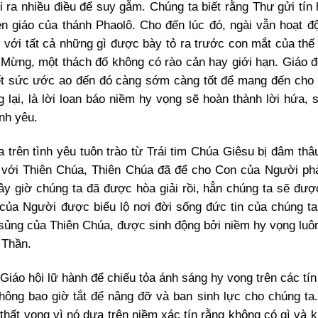
i ra nhiều điều để suy gẫm. Chúng ta biết rằng Thư gửi tí
n giáo của thánh Phaolô. Cho đến lúc đó, ngài vẫn hoạt đ
i tất cả những gì được bày tỏ ra trước con mắt của thế g
n Mừng, một thách đố không có rào cản hay giới hạn. Giáo
hết sức ước ao đến đó càng sớm càng tốt để mang đến cho
lại, là lời loan báo niềm hy vọng sẽ hoàn thành lời hứa, 
ình yêu.
 trên tình yêu tuôn trào từ Trái tim Chúa Giêsu bị đâm thâu
ch với Thiên Chúa, Thiên Chúa đã để cho Con của Người ph
ây giờ chúng ta đã được hòa giải rồi, hẳn chúng ta sẽ đư
của Người được biểu lộ nơi đời sống đức tin của chúng ta
 sủng của Thiên Chúa, được sinh động bởi niềm hy vọng luô
 Thần.
Giáo hội lữ hành để chiếu tỏa ánh sáng hy vọng trên các tín
ông bao giờ tắt để nâng đỡ và ban sinh lực cho chúng ta.
thất vọng vì nó dựa trên niềm xác tín rằng không có gì và k