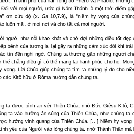
n được Thành phố của hai Tông đồ Phêrô và Phaolô, nhưng 
 Đối với mọi người, ước gì Năm Thánh là một thời điểm g
ửa” ơn cứu độ (x.
Ga
10,7.9), là “niềm hy vọng của chún
áo luôn mãi, ở mọi nơi và cho tất cả mọi người.
i người như nỗi khao khát và chờ đợi những điều tốt đẹp 
bấp bênh của tương lai lại gây ra những cảm xúc đôi khi trá
 xác tín đến nghi ngờ. Chúng ta thường gặp những người ch
như thể chẳng điều gì có thể mang lại hạnh phúc cho họ. Mo
y vọng. Lời Chúa giúp chúng ta tìm ra những lý do cho ni
ho các Kitô hữu ở Rôma hướng dẫn chúng ta.
úng ta được bình an với Thiên Chúa, nhờ Đức Giêsu Kitô, 
chúng ta vào hưởng ân sủng của Thiên Chúa, như chúng ta
 được hưởng vinh quang của Thiên Chúa. […] Niềm hy vọng
ổ tình yêu của Người vào lòng chúng ta, nhờ Thánh Thần mà