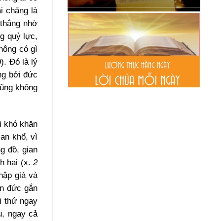
i chăng là
 thắng nhờ
g quỷ lực,
hông có gì
). Đó là lý
ng bởi đức
cũng không
hi khó khăn
an khổ, vì
g đồ, gian
h hại (x.
2
hập giá và
ân đức gắn
i thứ ngay
u, ngay cả