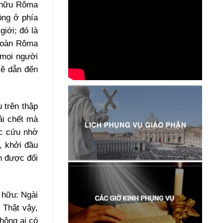
n hữu Rôma
ộng ở phía
iới; đó là
 đoàn Rôma
 mọi người
sẽ dẫn đến
 trên thập
ải chết mà
ợc cứu nhờ
, khởi đầu
n được đổi
 hữu: Ngài
 Thật vậy,
hông ai có