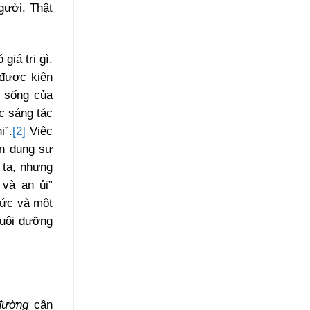
gười. Thật
giá trị gì.
 được kiên
c sống của
c sáng tác
ị”.
[2]
Việc
ận dụng sự
 ta, nhưng
 và an ủi”
đức và một
nuôi dưỡng
đường
cần