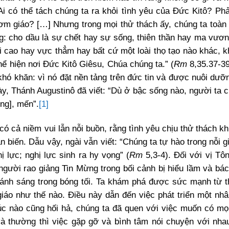
Ai có thể tách chúng ta ra khỏi tình yêu của Đức Kitô? Phả
gươm giáo? […] Nhưng trong mọi thử thách ấy, chúng ta toàn
ng: cho dầu là sự chết hay sự sống, thiên thần hay ma vươn
ời cao hay vực thẳm hay bất cứ một loài thọ tạo nào khác, k
hể hiện nơi Đức Kitô Giêsu, Chúa chúng ta.” (
Rm
8,35.37-39
hó khăn: vì nó đặt nền tảng trên đức tin và được nuôi dưỡ
này, Thánh Augustinô đã viết: “Dù ở bậc sống nào, người ta 
ọng], mến”.
[1]
có cả niềm vui lẫn nỗi buồn, rằng tình yêu chịu thử thách k
biến. Dẫu vậy, ngài vẫn viết: “Chúng ta tự hào trong nỗi gi
hị lực; nghị lực sinh ra hy vọng” (
Rm
5,3-4). Đối với vị Tôn
gười rao giảng Tin Mừng trong bối cảnh bị hiểu lầm và bác
 ánh sáng trong bóng tối. Ta khám phá được sức mạnh từ t
iáo như thế nào. Điều này dẫn đến việc phát triển một nh
lúc nào cũng hối hả, chúng ta đã quen với việc muốn có mọ
và thường thì việc gặp gỡ và bình tâm nói chuyện với nha