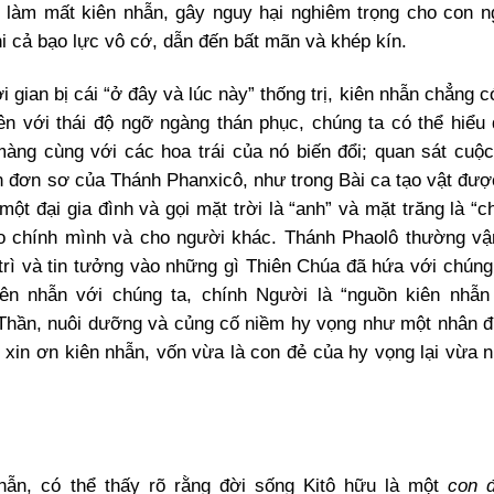
i làm mất kiên nhẫn, gây nguy hại nghiêm trọng cho con n
hi cả bạo lực vô cớ, dẫn đến bất mãn và khép kín.
i gian bị cái “ở đây và lúc này” thống trị, kiên nhẫn chẳng có 
n với thái độ ngỡ ngàng thán phục, chúng ta có thể hiểu
àng cùng với các hoa trái của nó biến đổi; quan sát cuộ
ìn đơn sơ của Thánh Phanxicô, như trong Bài ca tạo vật đượ
t đại gia đình và gọi mặt trời là “anh” và mặt trăng là “ch
cho chính mình và cho người khác. Thánh Phaolô thường v
rì và tin tưởng vào những gì Thiên Chúa đã hứa với chúng
ên nhẫn với chúng ta, chính Người là “nguồn kiên nhẫn
h Thần, nuôi dưỡng và củng cố niềm hy vọng như một nhân 
n xin ơn kiên nhẫn, vốn vừa là con đẻ của hy vọng lại vừa 
hẫn, có thể thấy rõ rằng đời sống Kitô hữu là một
con 