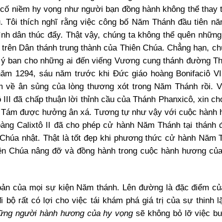
cố niềm hy vọng như người bạn đồng hành không thể thay t
. Tôi thích nghĩ rằng việc công bố Năm Thánh đầu tiên n
nh dân thúc đẩy. Thật vậy, chúng ta không thể quên những
 trên Dân thánh trung thành của Thiên Chúa. Chẳng hạn, ch
có ý ban cho những ai đến viếng Vương cung thánh đường T
ăm 1294, sáu năm trước khi Đức giáo hoàng Bonifaciô VIII
 về ân sủng của lòng thương xót trong Năm Thánh rồi. 
III đã chấp thuận lời thỉnh cầu của Thánh Phanxicô, xin ch
áng Tám được hưởng ân xá. Tương tự như vậy với cuộc hành
àng Calixtô II đã cho phép cử hành Năm Thánh tại thánh
t Chúa nhật. Thật là tốt đẹp khi phương thức cử hành Năm
hiên Chúa nâng đỡ và đồng hành trong cuộc hành hương củ
bản của mọi sự kiện Năm thánh. Lên đường là đặc điểm củ
bộ rất có lợi cho việc tái khám phá giá trị của sự thinh l
ững người hành hương của hy vọng
sẽ không bỏ lỡ việc bư