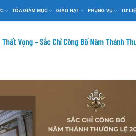
ỨC
TÒA GIÁM MỤC
GIÁO HẠT
PHỤNG VỤ
TƯ LI
 Thất Vọng – Sắc Chỉ Công Bố Năm Thánh Th