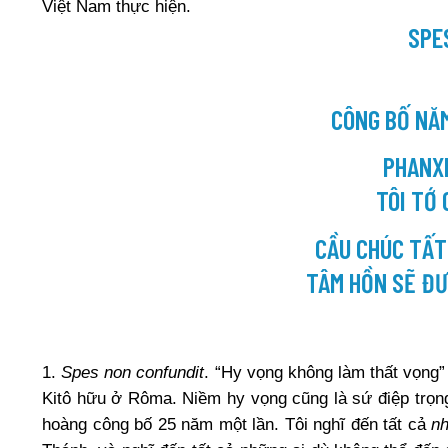
Việt Nam thực hiện.
SPE
CÔNG BỐ NĂ
PHANXI
TÔI TỚ 
CẦU CHÚC TẤT
TÂM HỒN SẼ ĐƯ
1.
Spes non confundit
. “Hy vọng không làm thất vọng”
Kitô hữu ở Rôma. Niềm hy vọng cũng là sứ điệp trọn
hoàng công bố 25 năm một lần. Tôi nghĩ đến tất cả
n