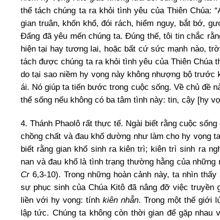
thể tách chúng ta ra khỏi tình yêu của Thiên Chúa: “
gian truân, khốn khổ, đói rách, hiểm nguy, bắt bớ, 
Đấng đã yêu mến chúng ta. Đúng thế, tôi tin chắc rằ
hiện tại hay tương lai, hoặc bất cứ sức mạnh nào, tr
tách được chúng ta ra khỏi tình yêu của Thiên Chúa t
do tại sao niềm hy vọng này không nhượng bộ trước k
ái. Nó giúp ta tiến bước trong cuộc sống. Về chủ đề 
thể sống nếu không có ba tâm tình này: tin, cậy [hy v
4. Thánh Phaolô rất thực tế. Ngài biết rằng cuộc sống 
chồng chất và đau khổ dường như làm cho hy vọng tan 
biết rằng gian khổ sinh ra kiên trì; kiên trì sinh ra ng
nan và đau khổ là tình trạng thường hằng của những n
Cr
6,3-10). Trong những hoàn cảnh này, ta nhìn thấy
sự phục sinh của Chúa Kitô đã nâng đỡ việc truyền g
liền với hy vọng: tính
kiên nhẫn
. Trong một thế giới 
lập tức. Chúng ta không còn thời gian để gặp nhau 