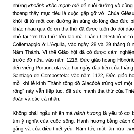
những
khoảnh khắc mạnh mẽ
để nuôi dưỡng và củng 
thoáng thấy mục tiêu là cuộc gặp gỡ với Chúa Giêsu
khởi đi từ một con đường ân sủng do lòng đạo đức bì
khác nhau qua đó ơn tha thứ đã được tuôn đổ dồi dào
nhớ lại “ơn tha thứ” lớn lao mà Thánh Celestinô V 
Collemaggio ở L’Aquila, vào ngày 28 và 29 tháng 8 n
Năm Thánh. Vì thế Giáo hội đã có được cảm nghiệm
trước đó nữa, vào năm 1216, Đức giáo hoàng Hônôriô 
đến viếng Portiuncula vào hai ngày đầu tiên của th
Santiago de Compostela: vào năm 1122, Đức giáo ho
mỗi khi lễ kính Thánh tông đồ Giacôbê trùng với mộ
rộng” này vẫn tiếp tục, để sức mạnh tha thứ của T
đoàn và các cá nhân.
Không phải ngẫu nhiên mà
hành hương
là yếu tố cơ 
tìm ý nghĩa của cuộc sống. Hành hương bằng cách đi 
gắng và của điều thiết yếu. Năm tới, một lần nữa,
nh