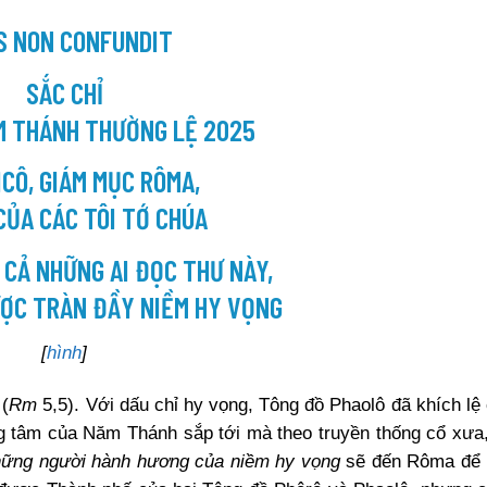
S NON CONFUNDIT
SẮC CHỈ
M THÁNH THƯỜNG LỆ 2025
CÔ, GIÁM MỤC RÔMA,
CỦA CÁC TÔI TỚ CHÚA
 CẢ NHỮNG AI ĐỌC THƯ NÀY,
ỢC TRÀN ĐẦY NIỀM HY VỌNG
[
hình
]
 (
Rm
5,5). Với dấu chỉ hy vọng, Tông đồ Phaolô đã khích lệ
g tâm của Năm Thánh sắp tới mà theo truyền thống cổ xưa
hững người hành hương của niềm hy vọng
sẽ đến Rôma để