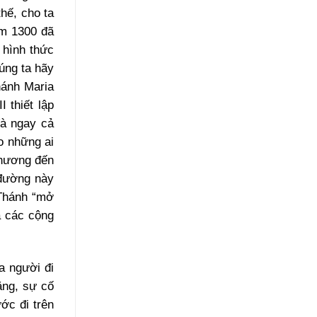
hế, cho ta
ăm 1300 đã
 hình thức
úng ta hãy
hánh Maria
 thiết lập
Và ngay cả
o những ai
 hương đến
 đường này
 Thánh “mở
a các cộng
a người đi
ặng, sự cố
ớc đi trên