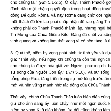
cho chúng ta.” (
Rm
5,1-2.5). Ở đây, Thánh Phaolô gợ
đánh dấu một chặng quyết định trong hoạt động truyề
đông Đế quốc Rôma, và nay Rôma đang chờ đợi ngài vớ
một thách đố lớn lao phải chấp nhận để rao giảng Ti
không phải do Thánh Phaolô thành lập, nhưng ngài 
Tin Mừng của Chúa Giêsu Kitô, Đấng đã chết và sống 
vinh quang và không làm thất vọng vì có nền tảng là t
3. Quả thế, niềm hy vọng phát sinh từ tình yêu và dựa
giá: “Thật vậy, nếu ngay khi chúng ta còn thù nghị
cho chúng ta được hòa giải với Người, phương chi b
sự sống của Người Con ấy.” (
Rm
5,10). Và sự sống 
bằng phép Rửa, tăng triển trong sự mở lòng trước ân
mới và nên vững mạnh nhờ tác động của Chúa Thánh
Thật vậy, chính Chúa Thánh Thần luôn hiện diện cùng 
giữ cho ánh sáng ấy luôn cháy như một ngọn đuốc kh
niềm hy vọng Kitô giáo không lừa dối cũng không làm 