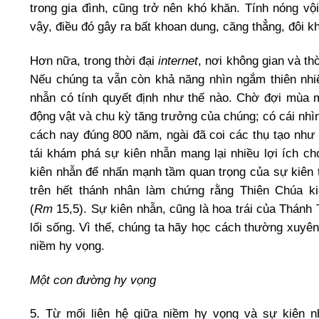
trong gia đình, cũng trở nên khó khăn. Tính nóng vộ
vậy, điều đó gây ra bất khoan dung, căng thẳng, đôi k
Hơn nữa, trong thời đại
internet
, nơi không gian và thờ
Nếu chúng ta vẫn còn khả năng nhìn ngắm thiên nhiê
nhẫn có tính quyết định như thế nào. Chờ đợi mùa m
động vật và chu kỳ tăng trưởng của chúng; có cái nh
cách nay đúng 800 năm, ngài đã coi các thụ tạo như mộ
tái khám phá sự kiên nhẫn mang lại nhiều lợi ích 
kiên nhẫn để nhấn mạnh tầm quan trọng của sự kiên t
trên hết thánh nhân làm chứng rằng Thiên Chúa ki
(
Rm
15,5). Sự kiên nhẫn, cũng là hoa trái của Thán
lối sống. Vì thế, chúng ta hãy học cách thường xuyê
niềm hy vọng.
Một con đường hy vọng
5. Từ mối liên hệ giữa niềm hy vọng và sự kiên n