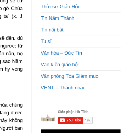
cũng sẽ cử
Thời sự Giáo Hội
ặp gỡ Chúa
g ta” (x.
1
Tin Năm Thánh
Tin nổi bật
sẽ đến, dù
Tu sĩ
i ngược: từ
Văn hóa – Đức Tin
án nản, họ
ng sao Năm
Văn kiện giáo hội
ềm hy vọng
Văn phòng Tòa Giám mục
VHNT – Thánh nhạc
Chúa chúng
 đang được
 này không
 Người ban