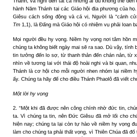
Thánh, và nghĩ đến tất cả những ai dù không thể đế
hành Năm Thánh tại các Giáo hội địa phương của họ.
Giêsu cách sống động và cá vị, Người là “cánh c
Tm
1,1), là Đấng mà Giáo hội có nhiệm vụ phải loan b
Mọi người đều hy vọng. Niềm hy vọng nơi tâm hồn mỗ
chúng ta không biết ngày mai sẽ ra sao. Dù vậy, tính 
tin tưởng đến lo sợ, từ thanh thản đến chán nản, từ
nhìn về tương lai với thái độ hoài nghi và bi quan, 
Thánh là cơ hội cho mỗi người nhen nhóm lại niềm h
ấy. Chúng ta hãy để cho điều Thánh Phaolô đã viết c
Một lời hy vọng
2. “Một khi đã được nên công chính nhờ đức tin, ch
ta. Vì chúng ta tin, nên Đức Giêsu đã mở lối cho 
hiện nay; chúng ta lại còn tự hào về niềm hy vọng
làm cho chúng ta phải thất vọng, vì Thiên Chúa đã đ